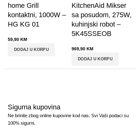
home Grill
KitchenAid Mikser
kontaktni, 1000W –
sa posudom, 275W,
HG KG 01
kuhinjski robot –
5K45SSEOB
59,90
KM
969,90
KM
DODAJ U KORPU
DODAJ U KORPU
Sigurna kupovina
Ne brinite zbog online kupovine kod nas. Svi Vaši podaci su
100% sigurni.