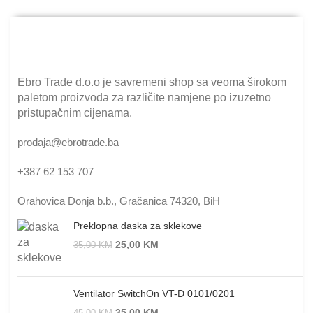
Ebro Trade d.o.o je savremeni shop sa veoma širokom
paletom proizvoda za različite namjene po izuzetno
pristupačnim cijenama.
prodaja@ebrotrade.ba
+387 62 153 707
Orahovica Donja b.b., Gračanica 74320, BiH
Preklopna daska za sklekove
25,00
KM
35,00
KM
Ventilator SwitchOn VT-D 0101/0201
35,00
KM