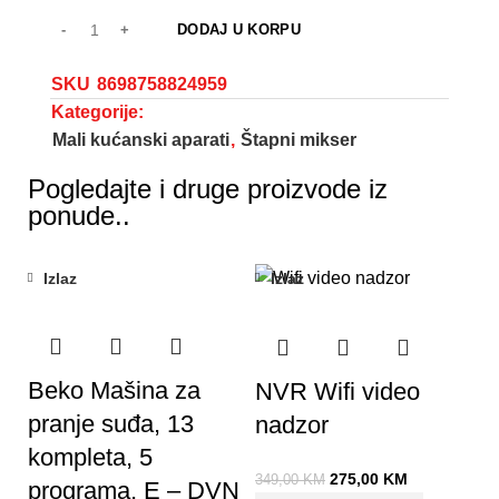
DODAJ U KORPU
SKU
8698758824959
Kategorije:
Mali kućanski aparati
,
Štapni mikser
Pogledajte i druge proizvode iz
ponude..
Izlaz
Izlaz
-21%
Beko Mašina za
NVR Wifi video
pranje suđa, 13
nadzor
kompleta, 5
275,00
KM
349,00
KM
programa, E – DVN