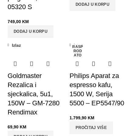
DODAJ U KORPU
05320 S
749,00
KM
DODAJ U KORPU
Izlaz
Izlaz
RASP
ROD
ATO
Goldmaster
Philips Aparat za
Rezalica i
espresso kafu,
sjeckalica, 5u1,
1500 W, Serija
150W – GM-7280
5500 – EP5547/90
Rendimax
1.799,90
KM
69,90
KM
PROČITAJ VIŠE