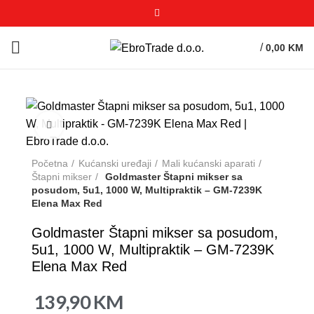
/
0,00
KM
Click to enlarge
Početna
Kućanski uređaji
Mali kućanski aparati
Štapni mikser
Goldmaster Štapni mikser sa
posudom, 5u1, 1000 W, Multipraktik – GM-7239K
Elena Max Red
Goldmaster Štapni mikser sa posudom,
5u1, 1000 W, Multipraktik – GM-7239K
Elena Max Red
139,90
KM