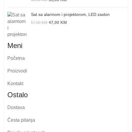
45,00
KM
Sat sa alarmom i projektorom, LED zaslon
47,00
KM
57,00
KM
Meni
Početna
Proizvodi
Kontakt
Ostalo
Dostava
Česta pitanja