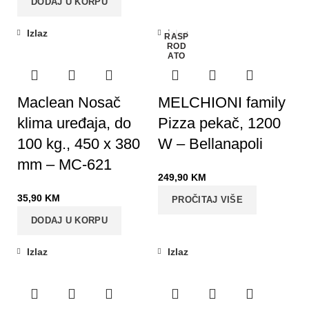
DODAJ U KORPU
Izlaz
Izlaz
RASP
ROD
ATO
Maclean Nosač
MELCHIONI family
klima uređaja, do
Pizza pekač, 1200
100 kg., 450 x 380
W – Bellanapoli
mm – MC-621
249,90
KM
35,90
KM
PROČITAJ VIŠE
DODAJ U KORPU
Izlaz
Izlaz