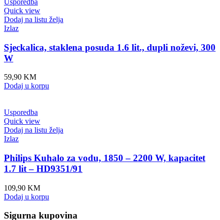
Usporedba
Quick view
Dodaj na listu želja
Izlaz
Sjeckalica, staklena posuda 1.6 lit., dupli noževi, 300
W
59,90
KM
Dodaj u korpu
Usporedba
Quick view
Dodaj na listu želja
Izlaz
Philips Kuhalo za vodu, 1850 – 2200 W, kapacitet
1.7 lit – HD9351/91
109,90
KM
Dodaj u korpu
Sigurna kupovina