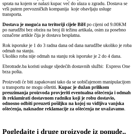
sprata na kojem se nalazi kupac već do ulaza u zgradu. Dostava se
vrši putem prevozničkih kompanija koje obavljaju usluge
transporta.
Dostava je moguća na teritoriji cijele BiH
po cijeni od 9.00KM
po narudžbi bez obzira na broj ili težinu artikala, osim za posebno
označene artikle čija je dostava besplatna.
Rok isporuke je 1 do 3 radna dana od dana narudžbe ukoliko je roba
odmah na stanju.
Ukoliko roba nije odmah na stanju rok isporuke je 2 do 4 dana.
Ebrotrade.ba koristi usluge sljedećih dostavnih službi: Express One
brza pošta.
Proizvodi će biti zapakovani tako da se uobičajenom manipulacijom
u transportu ne mogu oštetiti.
Kupac je dužan prilikom
preuzimanja proizvoda provjeriti eventualna oštećenja i odmah
ih reklamirati dostavnom radniku koji je robu dostavio,
odnosno odbiti preuzeti pošiljku na kojoj su vidljiva vanjska
oštećenja, naknadne reklamacije za oštećenja ne uvažavamo
.
Pogledajte i druge proizvode iz ponude..