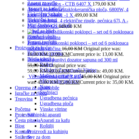
Aparat za vafle
kasetni filter,Inox - CTB 6407 X
179,00
KM
Aparati za kafu/čaj
Beko Ugradbena staklokeramička ploča, 6800W, 4
Električna kuhala
zone - HIC 64401 -1 X
499,00
KM
Električni lonci
Beko Štednjak, 4 električne ringle, pećnica 67l, A -
Mini štednjaci i pekači
FSE 66000 GS
649,00
KM
Pekač za hljeb
Plinska kuhala
Tosteri i roštilji
Prilagodivi silikonski poklopci – set od 6 poklopaca
Proizvodi za kuću
različitih veličina
16,00
KM
Original price was:
Baštenska oprema
16,00 KM.
13,00
KM
Current price is: 13,00 KM.
Bijela tehnika
Automatski punjivi dozator sapuna od 300 ml
Bojleri
59,00
KM
Original price was:
Frižideri/ Zamrzivači/ Vitrine
59,00 KM.
49,00
KM
Current price is: 49,00 KM.
Mašina za pranje suđa
Višenamjenski držač 3 u 1
45,00
KM
Original price
Mikrovalne pećnice
was: 45,00 KM.
35,00
KM
Current price is: 35,00 KM.
Nape
Oprema za automobile
Štednjaci
Igračke za djecu
Ugradbena pećnica
Trgovina
Ugradbena ploča
Početna
Vinske vitrine
Proizvodi
Kuhinjski aparati
Česta pitanja
Aparati za kafu
Blog
Roštilji
Kontakt
Proizvodi za kuhinju
Sniženje
Sve za dom