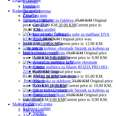
Ljepota i zdravlje
Usisivači
Ventilatori
Ljepota
Kućanski uređaji
Trening i oprema
Čistači na paru
Zdravlje
Grijanje i hlađenje
Silikonski fiksatori za čukljeve
25,00
KM
Original
Grijalice
price was: 25,00 KM.
20,00
KM
Current price is:
Klima uređaji
20,00 KM.
konvektori i radijatori
Četkica za zube za mališane DVA
Rashalđivač
KOMADA
24,00
KM
Original price was:
Indukcijske ploča – rešo
24,00 KM.
12,90
KM
Current price is: 12,90 KM.
Kafe aparati
Steznik za koljeno sa
Mali kućanski aparati
kompresijskom podrškom
19,00
KM
Original price
Aparat za vakumiranje
was: 19,00 KM.
9,90
KM
Current price is: 9,90 KM.
Aparati za esspreso kafu
Friteze
Profesionalna mašinica za šišanje ROZIA PRO HQ-
Kuhinjske vage
2212
85,00
KM
Original price was:
Mašina za mljevenje mesa
85,00 KM.
65,00
KM
Current price is: 65,00 KM.
Mikser
Preklopna daska za sklekove
33,00
KM
Original price
Rezalice i sjeckalice
was: 33,00 KM.
19,90
KM
Current price is: 19,90 KM.
Sokovnici i Citrusete
Steznik za koljeno sa
Štapni mikser
kompresijskom podrškom
19,00
KM
Original price
Odvlaživači
was: 19,00 KM.
9,90
KM
Current price is: 9,90 KM.
Pročišćivači zraka
Mašine i alati
Ražnjevi i roštilji
Alat za kuću
Sjecko
Alat za rezanje