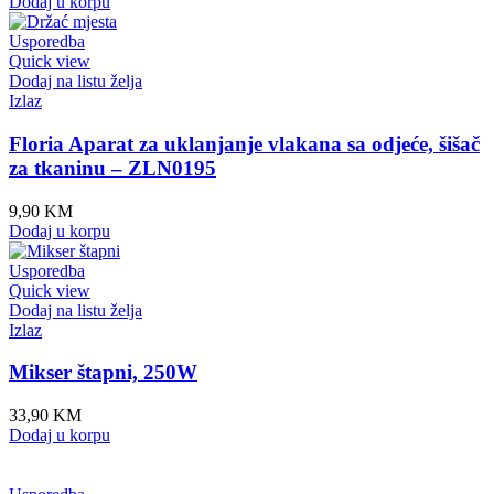
Dodaj u korpu
Usporedba
Quick view
Dodaj na listu želja
Izlaz
Floria Aparat za uklanjanje vlakana sa odjeće, šišač
za tkaninu – ZLN0195
9,90
KM
Dodaj u korpu
Usporedba
Quick view
Dodaj na listu želja
Izlaz
Mikser štapni, 250W
33,90
KM
Dodaj u korpu