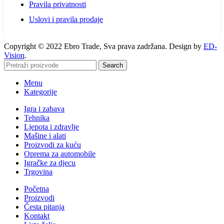
Pravila privatnosti
Uslovi i pravila prodaje
Copyright © 2022 Ebro Trade, Sva prava zadržana. Design by
ED-
Vision
.
Search
Menu
Kategorije
Igra i zabava
Tehnika
Ljepota i zdravlje
Mašine i alati
Proizvodi za kuću
Oprema za automobile
Igračke za djecu
Trgovina
Početna
Proizvodi
Česta pitanja
Kontakt