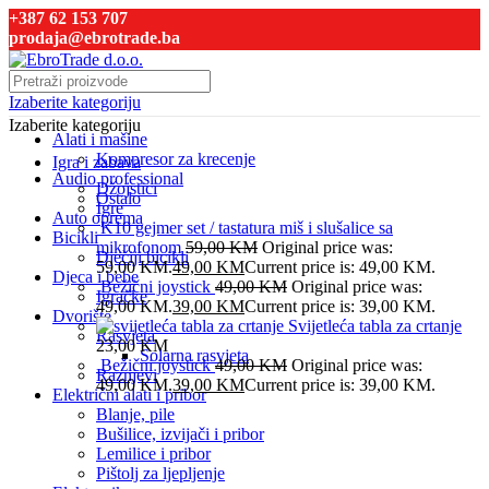
+387 62 153 707
prodaja@ebrotrade.ba
Izaberite kategoriju
Izaberite kategoriju
Alati i mašine
Kompresor za krecenje
Igra i zabava
Audio professional
Džojstici
Ostalo
Igre
Auto oprema
K10 gejmer set / tastatura miš i slušalice sa
Bicikli
mikrofonom
59,00
KM
Original price was:
Dječiji bicikli
59,00 KM.
49,00
KM
Current price is: 49,00 KM.
Djeca i bebe
Bežični joystick
49,00
KM
Original price was:
Igračke
49,00 KM.
39,00
KM
Current price is: 39,00 KM.
Dvorište
Svijetleća tabla za crtanje
Rasvjeta
23,00
KM
Solarna rasvjeta
Bežični joystick
49,00
KM
Original price was:
Raznjevi
49,00 KM.
39,00
KM
Current price is: 39,00 KM.
Električni alati i pribor
Blanje, pile
Bušilice, izvijači i pribor
Lemilice i pribor
Pištolj za ljepljenje