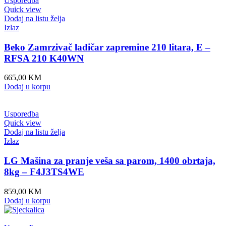
Usporedba
Quick view
Dodaj na listu želja
Izlaz
Beko Zamrzivač ladičar zapremine 210 litara, E –
RFSA 210 K40WN
665,00
KM
Dodaj u korpu
Usporedba
Quick view
Dodaj na listu želja
Izlaz
LG Mašina za pranje veša sa parom, 1400 obrtaja,
8kg – F4J3TS4WE
859,00
KM
Dodaj u korpu