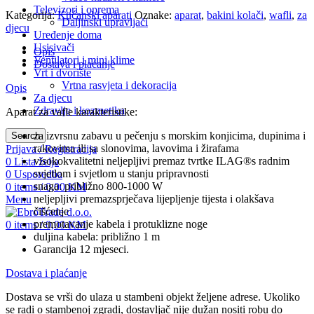
Televizori i oprema
Kategorija:
Kućanski aparati
Oznake:
aparat
,
bakini kolači
,
wafli
,
za
Daljinski upravljači
djecu
Uređenje doma
Usisivači
Opis
Ventilatori i mini klime
Dostava i plaćanje
Vrt i dvorište
Vrtna rasvjeta i dekoracija
Opis
Za djecu
Zdravlje i kozmetika
Aparat za vafle karakteristike:
za izvrsnu zabavu u pečenju s morskim konjicima, dupinima i
Search
rakovima ili sa slonovima, lavovima i žirafama
Prijava / Registracija
visokokvalitetni neljepljivi premaz tvrtke ILAG®s radnim
0
Lista želja
svjetlom i svjetlom u stanju pripravnosti
0
Usporedba
snaga: približno 800-1000 W
0
items
/
0,00
KM
neljepljivi premazsprječava lijepljenje tijesta i olakšava
Menu
čišćenje
premotavanje kabela i protuklizne noge
0
items
/
0,00
KM
duljina kabela: približno 1 m
Garancija 12 mjeseci.
Dostava i plaćanje
Dostava se vrši do ulaza u stambeni objekt željene adrese. Ukoliko
se radi o stambenoj zgradi, dostavljač nije dužan nositi robu do