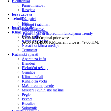
Elektronika
Pametni satovi
Rasvjeta
Igra i zabava
Tehnika
Džojstici
Igre
Laptopi i računari
Igračke za djecu
Pametni satovi
Klima uređaji i oprema
Pametni sat sa naprednim funkcijama Trendy
Klima split
59,00
KM
Original price was:
Klime prijenosna
59,00 KM.
49,00
KM
Current price is: 49,00 KM.
Nosači za klima uređaje
Termostat
Kućanski aparati
Aparati za kafu
Blenderi
Električni roštilji
Grijalice
Klima uređaji
Kuhalo za vodu
Mašine za mljevenje
Mikseri i kuhinjske mašine
Pegle
Pekači
Rezalice
Sokovnik