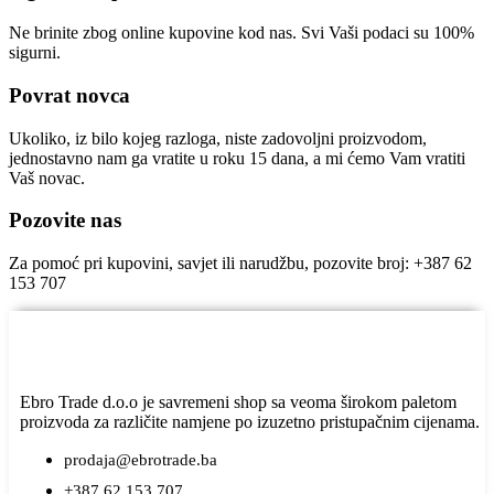
Ne brinite zbog online kupovine kod nas. Svi Vaši podaci su 100%
sigurni.
Povrat novca
Ukoliko, iz bilo kojeg razloga, niste zadovoljni proizvodom,
jednostavno nam ga vratite u roku 15 dana, a mi ćemo Vam vratiti
Vaš novac.
Pozovite nas
Za pomoć pri kupovini, savjet ili narudžbu, pozovite broj: +387 62
153 707
Ebro Trade d.o.o je savremeni shop sa veoma širokom paletom
proizvoda za različite namjene po izuzetno pristupačnim cijenama.
prodaja@ebrotrade.ba
+387 62 153 707