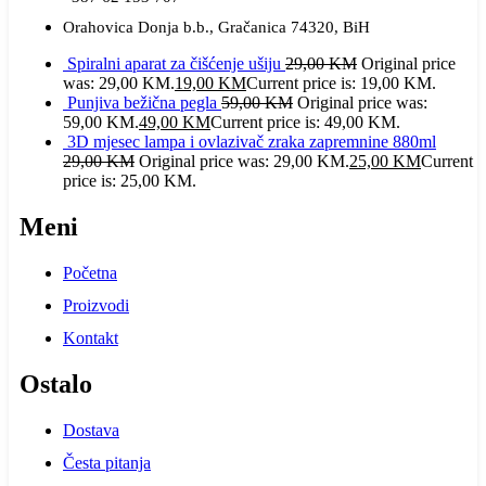
Orahovica Donja b.b., Gračanica 74320, BiH
Spiralni aparat za čišćenje ušiju
29,00
KM
Original price
was: 29,00 KM.
19,00
KM
Current price is: 19,00 KM.
Punjiva bežična pegla
59,00
KM
Original price was:
59,00 KM.
49,00
KM
Current price is: 49,00 KM.
3D mjesec lampa i ovlazivač zraka zapremnine 880ml
29,00
KM
Original price was: 29,00 KM.
25,00
KM
Current
price is: 25,00 KM.
Meni
Početna
Proizvodi
Kontakt
Ostalo
Dostava
Česta pitanja