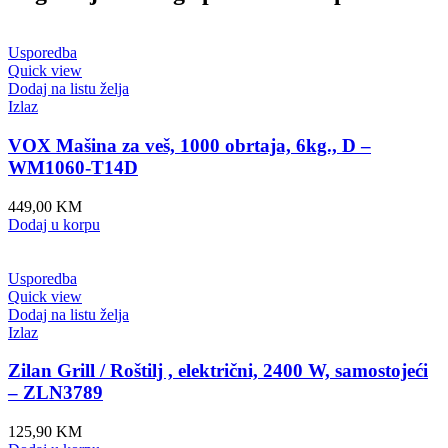
Usporedba
Quick view
Dodaj na listu želja
Izlaz
VOX Mašina za veš, 1000 obrtaja, 6kg., D –
WM1060-T14D
449,00
KM
Dodaj u korpu
Usporedba
Quick view
Dodaj na listu želja
Izlaz
Zilan Grill / Roštilj , električni, 2400 W, samostojeći
– ZLN3789
125,90
KM