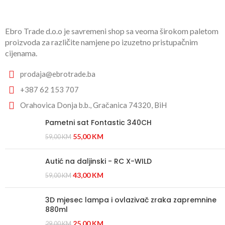
Ebro Trade d.o.o je savremeni shop sa veoma širokom paletom
proizvoda za različite namjene po izuzetno pristupačnim
cijenama.
prodaja@ebrotrade.ba
+387 62 153 707
Orahovica Donja b.b., Gračanica 74320, BiH
Pametni sat Fontastic 340CH
55,00
KM
59,00
KM
Autić na daljinski - RC X-WILD
43,00
KM
59,00
KM
3D mjesec lampa i ovlazivač zraka zapremnine
880ml
25,00
KM
29,00
KM