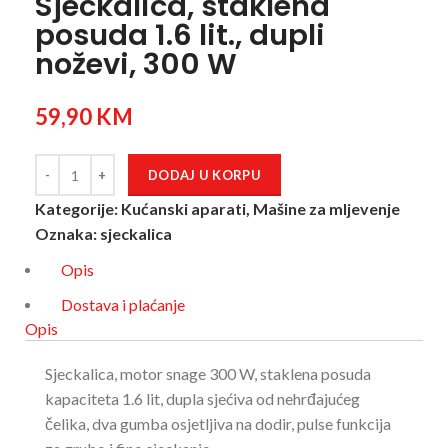
Sjeckalica, staklena
posuda 1.6 lit., dupli
noževi, 300 W
59,90
KM
DODAJ U KORPU
Kategorije:
Kućanski aparati
,
Mašine za mljevenje
Oznaka:
sjeckalica
Opis
Dostava i plaćanje
Opis
Sjeckalica, motor snage 300 W, staklena posuda
kapaciteta 1.6 lit, dupla sjećiva od nehrđajućeg
čelika, dva gumba osjetljiva na dodir, pulse funkcija