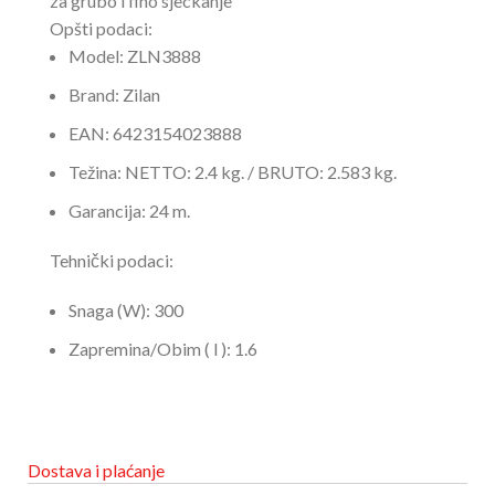
za grubo i fino sjeckanje
Opšti podaci:
Model:
ZLN3888
Brand:
Zilan
EAN:
6423154023888
Težina:
NETTO: 2.4 kg. / BRUTO: 2.583 kg.
Garancija:
24 m.
Tehnički podaci:
Snaga (W):
300
Zapremina/Obim ( l ):
1.6
Dostava i plaćanje