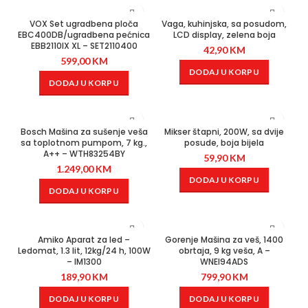
VOX Set ugradbena ploča
Vaga, kuhinjska, sa posudom,
EBC400DB/ugradbena pećnica
LCD display, zelena boja
EBB2110IX XL – SET2110400
42,90
KM
599,00
KM
DODAJ U KORPU
DODAJ U KORPU
Bosch Mašina za sušenje veša
Mikser štapni, 200W, sa dvije
sa toplotnom pumpom, 7 kg.,
posude, boja bijela
A++ – WTH83254BY
59,90
KM
1.249,00
KM
DODAJ U KORPU
DODAJ U KORPU
Amiko Aparat za led –
Gorenje Mašina za veš, 1400
Ledomat, 1.3 lit, 12kg/24 h, 100W
obrtaja, 9 kg veša, A –
– IM1300
WNEI94ADS
189,90
KM
799,90
KM
DODAJ U KORPU
DODAJ U KORPU