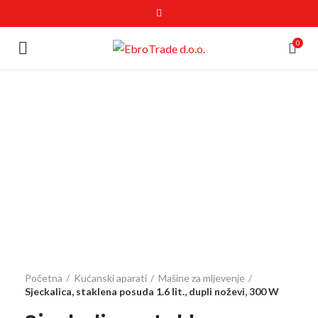
0
Click to enlarge
Početna
Kućanski aparati
Mašine za mljevenje
Sjeckalica, staklena posuda 1.6 lit., dupli noževi, 300 W