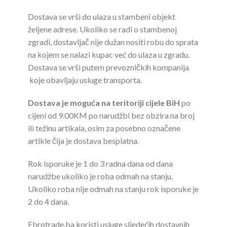
Dostava se vrši do ulaza u stambeni objekt
željene adrese. Ukoliko se radi o stambenoj
zgradi, dostavljač nije dužan nositi robu do sprata
na kojem se nalazi kupac već do ulaza u zgradu.
Dostava se vrši putem prevozničkih kompanija
koje obavljaju usluge transporta.
Dostava je moguća na teritoriji cijele BiH
po
cijeni od 9.00KM po narudžbi bez obzira na broj
ili težinu artikala, osim za posebno označene
artikle čija je dostava besplatna.
Rok isporuke je 1 do 3 radna dana od dana
narudžbe ukoliko je roba odmah na stanju.
Ukoliko roba nije odmah na stanju rok isporuke je
2 do 4 dana.
Ebrotrade.ba koristi usluge sljedećih dostavnih