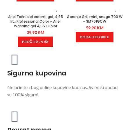
Ariel Tečni deterđent, gel, 4.95
Gorenje Gril, mini, snaga 700 W
lit., Professional Color – Ariel
– SM701GCW
Washing gel 4,95 l Color
59,90
KM
39,90
KM
DODAJ U KORPU
PROČITAJ VIŠE
Sigurna kupovina
Ne brinite zbog online kupovine kod nas. Svi Vaši podaci
su 100% sigurni.