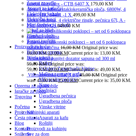
Aparat za vafle
kasetni filter,Inox - CTB 6407 X
179,00
KM
Aparati za kafu/čaj
Beko Ugradbena staklokeramička ploča, 6800W, 4
Električna kuhala
zone - HIC 64401 -1 X
499,00
KM
Električni lonci
Beko Štednjak, 4 električne ringle, pećnica 67l, A -
Mini štednjaci i pekači
FSE 66000 GS
649,00
KM
Pekač za hljeb
Plinska kuhala
Tosteri i roštilji
Prilagodivi silikonski poklopci – set od 6 poklopaca
Proizvodi za kuću
različitih veličina
16,00
KM
Original price was:
Baštenska oprema
16,00 KM.
13,00
KM
Current price is: 13,00 KM.
Bijela tehnika
Automatski punjivi dozator sapuna od 300 ml
Bojleri
59,00
KM
Original price was:
Frižideri/ Zamrzivači/ Vitrine
59,00 KM.
49,00
KM
Current price is: 49,00 KM.
Mašina za pranje suđa
Višenamjenski držač 3 u 1
45,00
KM
Original price
Mikrovalne pećnice
was: 45,00 KM.
35,00
KM
Current price is: 35,00 KM.
Nape
Oprema za automobile
Štednjaci
Igračke za djecu
Ugradbena pećnica
Trgovina
Ugradbena ploča
Početna
Vinske vitrine
Proizvodi
Kuhinjski aparati
Česta pitanja
Aparati za kafu
Blog
Roštilji
Kontakt
Proizvodi za kuhinju
Sniženje
Sve za dom