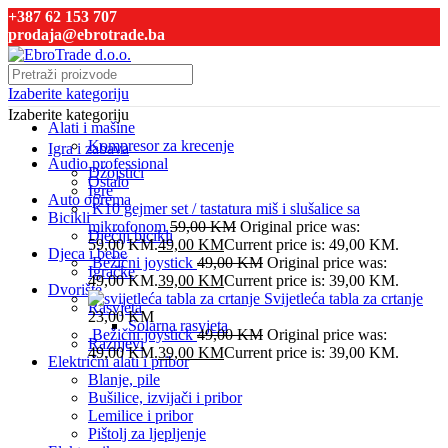
+387 62 153 707
prodaja@ebrotrade.ba
Izaberite kategoriju
Izaberite kategoriju
Alati i mašine
Kompresor za krecenje
Igra i zabava
Audio professional
Džojstici
Ostalo
Igre
Auto oprema
K10 gejmer set / tastatura miš i slušalice sa
Bicikli
mikrofonom
59,00
KM
Original price was:
Dječiji bicikli
59,00 KM.
49,00
KM
Current price is: 49,00 KM.
Djeca i bebe
Bežični joystick
49,00
KM
Original price was:
Igračke
49,00 KM.
39,00
KM
Current price is: 39,00 KM.
Dvorište
Svijetleća tabla za crtanje
Rasvjeta
23,00
KM
Solarna rasvjeta
Bežični joystick
49,00
KM
Original price was:
Raznjevi
49,00 KM.
39,00
KM
Current price is: 39,00 KM.
Električni alati i pribor
Blanje, pile
Bušilice, izvijači i pribor
Lemilice i pribor
Pištolj za ljepljenje