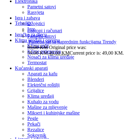
Elektronika
Pametni satovi
Rasvjeta
Igra i zabava
Tehnika
Džojstici
Igre
Laptopi i računari
Igračke za djecu
Pametni satovi
Klima uređaji i oprema
Pametni sat sa naprednim funkcijama Trendy
Klima split
59,00
KM
Original price was:
Klime prijenosna
59,00 KM.
49,00
KM
Current price is: 49,00 KM.
Nosači za klima uređaje
Termostat
Kućanski aparati
Aparati za kafu
Blenderi
Električni roštilji
Grijalice
Klima uređaji
Kuhalo za vodu
Mašine za mljevenje
Mikseri i kuhinjske mašine
Pegle
Pekači
Rezalice
Sokovnik