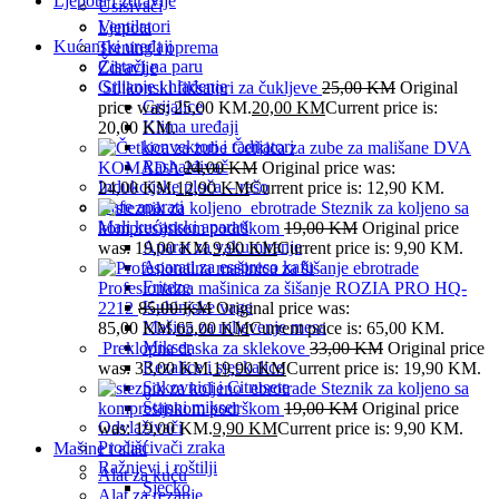
Ljepota i zdravlje
Usisivači
Ventilatori
Ljepota
Kućanski uređaji
Trening i oprema
Čistači na paru
Zdravlje
Grijanje i hlađenje
Silikonski fiksatori za čukljeve
25,00
KM
Original
Grijalice
price was: 25,00 KM.
20,00
KM
Current price is:
Klima uređaji
20,00 KM.
konvektori i radijatori
Četkica za zube za mališane DVA
Rashalđivač
KOMADA
24,00
KM
Original price was:
Indukcijske ploča – rešo
24,00 KM.
12,90
KM
Current price is: 12,90 KM.
Kafe aparati
Steznik za koljeno sa
Mali kućanski aparati
kompresijskom podrškom
19,00
KM
Original price
Aparat za vakumiranje
was: 19,00 KM.
9,90
KM
Current price is: 9,90 KM.
Aparati za esspreso kafu
Friteze
Profesionalna mašinica za šišanje ROZIA PRO HQ-
Kuhinjske vage
2212
85,00
KM
Original price was:
Mašina za mljevenje mesa
85,00 KM.
65,00
KM
Current price is: 65,00 KM.
Mikser
Preklopna daska za sklekove
33,00
KM
Original price
Rezalice i sjeckalice
was: 33,00 KM.
19,90
KM
Current price is: 19,90 KM.
Sokovnici i Citrusete
Steznik za koljeno sa
Štapni mikser
kompresijskom podrškom
19,00
KM
Original price
Odvlaživači
was: 19,00 KM.
9,90
KM
Current price is: 9,90 KM.
Pročišćivači zraka
Mašine i alati
Ražnjevi i roštilji
Alat za kuću
Sjecko
Alat za rezanje