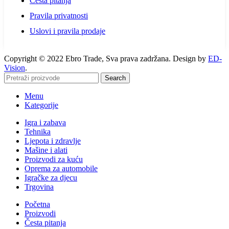
Česta pitanja
Pravila privatnosti
Uslovi i pravila prodaje
Copyright © 2022 Ebro Trade, Sva prava zadržana. Design by
ED-
Vision
.
Search
Menu
Kategorije
Igra i zabava
Tehnika
Ljepota i zdravlje
Mašine i alati
Proizvodi za kuću
Oprema za automobile
Igračke za djecu
Trgovina
Početna
Proizvodi
Česta pitanja