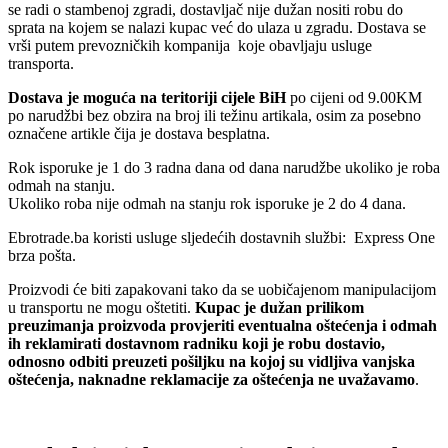
se radi o stambenoj zgradi, dostavljač nije dužan nositi robu do
sprata na kojem se nalazi kupac već do ulaza u zgradu. Dostava se
vrši putem prevozničkih kompanija koje obavljaju usluge
transporta.
Dostava je moguća na teritoriji cijele BiH
po cijeni od 9.00KM
po narudžbi bez obzira na broj ili težinu artikala, osim za posebno
označene artikle čija je dostava besplatna.
Rok isporuke je 1 do 3 radna dana od dana narudžbe ukoliko je roba
odmah na stanju.
Ukoliko roba nije odmah na stanju rok isporuke je 2 do 4 dana.
Ebrotrade.ba koristi usluge sljedećih dostavnih službi: Express One
brza pošta.
Proizvodi će biti zapakovani tako da se uobičajenom manipulacijom
u transportu ne mogu oštetiti.
Kupac je dužan prilikom
preuzimanja proizvoda provjeriti eventualna oštećenja i odmah
ih reklamirati dostavnom radniku koji je robu dostavio,
odnosno odbiti preuzeti pošiljku na kojoj su vidljiva vanjska
oštećenja, naknadne reklamacije za oštećenja ne uvažavamo
.