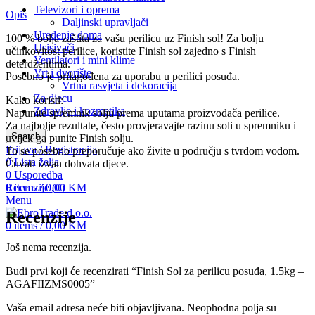
Televizori i oprema
Opis
Daljinski upravljači
Uređenje doma
100 % bolja zaštita za vašu perilicu uz Finish sol! Za bolju
Usisivači
učinkovitost perilice, koristite Finish sol zajedno s Finish
Ventilatori i mini klime
deterdžentima.
Vrt i dvorište
Posebno je prilagođena za uporabu u perilici posuđa.
Vrtna rasvjeta i dekoracija
Za djecu
Kako koristi:
Zdravlje i kozmetika
Napunite spremnik solju prema uputama proizvođača perilice.
Za najbolje rezultate, često provjeravajte razinu soli u spremniku i
Search
uvijek ga punite Finish solju.
Prijava / Registracija
To se posebno preporučuje ako živite u području s tvrdom vodom.
0
Lista želja
Čuvati izvan dohvata djece.
0
Usporedba
0
items
/
0,00
KM
Recenzije (0)
Menu
Recenzije
0
items
/
0,00
KM
Još nema recenzija.
Budi prvi koji će recenzirati “Finish Sol za perilicu posuđa, 1.5kg –
AGAFIIZMS0005”
Vaša email adresa neće biti objavljivana.
Neophodna polja su