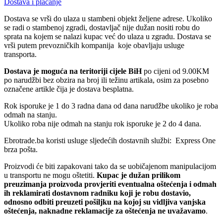
Dostava i plaćanje
Dostava se vrši do ulaza u stambeni objekt željene adrese. Ukoliko
se radi o stambenoj zgradi, dostavljač nije dužan nositi robu do
sprata na kojem se nalazi kupac već do ulaza u zgradu. Dostava se
vrši putem prevozničkih kompanija koje obavljaju usluge
transporta.
Dostava je moguća na teritoriji cijele BiH
po cijeni od 9.00KM
po narudžbi bez obzira na broj ili težinu artikala, osim za posebno
označene artikle čija je dostava besplatna.
Rok isporuke je 1 do 3 radna dana od dana narudžbe ukoliko je roba
odmah na stanju.
Ukoliko roba nije odmah na stanju rok isporuke je 2 do 4 dana.
Ebrotrade.ba koristi usluge sljedećih dostavnih službi: Express One
brza pošta.
Proizvodi će biti zapakovani tako da se uobičajenom manipulacijom
u transportu ne mogu oštetiti.
Kupac je dužan prilikom
preuzimanja proizvoda provjeriti eventualna oštećenja i odmah
ih reklamirati dostavnom radniku koji je robu dostavio,
odnosno odbiti preuzeti pošiljku na kojoj su vidljiva vanjska
oštećenja, naknadne reklamacije za oštećenja ne uvažavamo
.