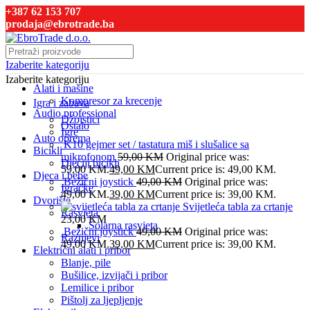
+387 62 153 707
prodaja@ebrotrade.ba
Izaberite kategoriju
Izaberite kategoriju
Alati i mašine
Kompresor za krecenje
Igra i zabava
Audio professional
Džojstici
Ostalo
Igre
Auto oprema
K10 gejmer set / tastatura miš i slušalice sa
Bicikli
mikrofonom
59,00
KM
Original price was:
Dječiji bicikli
59,00 KM.
49,00
KM
Current price is: 49,00 KM.
Djeca i bebe
Bežični joystick
49,00
KM
Original price was:
Igračke
49,00 KM.
39,00
KM
Current price is: 39,00 KM.
Dvorište
Svijetleća tabla za crtanje
Rasvjeta
23,00
KM
Solarna rasvjeta
Bežični joystick
49,00
KM
Original price was:
Raznjevi
49,00 KM.
39,00
KM
Current price is: 39,00 KM.
Električni alati i pribor
Blanje, pile
Bušilice, izvijači i pribor
Lemilice i pribor
Pištolj za ljepljenje