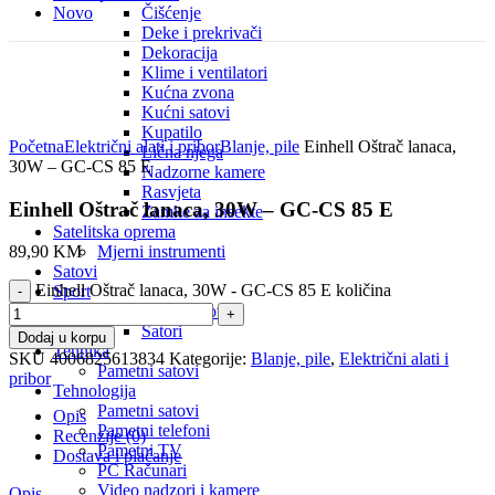
Novo
Čišćenje
Deke i prekrivači
Dekoracija
Klime i ventilatori
Kućna zvona
Kućni satovi
Click to enlarge
Kupatilo
Početna
Električni alati i pribor
Blanje, pile
Einhell Oštrač lanaca,
Lična njega
30W – GC-CS 85 E
Nadzorne kamere
Rasvjeta
Einhell Oštrač lanaca, 30W – GC-CS 85 E
Zamke za insekte
Satelitska oprema
Mjerni instrumenti
89,90
KM
Satovi
Einhell Oštrač lanaca, 30W - GC-CS 85 E količina
Sport
Kamping i ribolov
Šatori
Dodaj u korpu
Tehnika
SKU
4006825613834
Kategorije:
Blanje, pile
,
Električni alati i
Pametni satovi
pribor
Tehnologija
Pametni satovi
Opis
Pametni telefoni
Recenzije (0)
Pametni TV
Dostava i plaćanje
PC Računari
Video nadzori i kamere
Opis