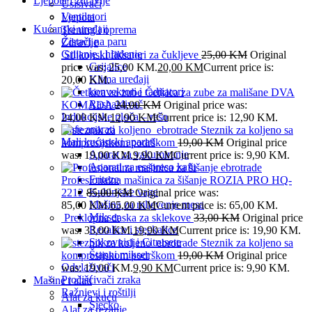
Ljepota i zdravlje
Usisivači
Ventilatori
Ljepota
Kućanski uređaji
Trening i oprema
Čistači na paru
Zdravlje
Grijanje i hlađenje
Silikonski fiksatori za čukljeve
25,00
KM
Original
Grijalice
price was: 25,00 KM.
20,00
KM
Current price is:
Klima uređaji
20,00 KM.
konvektori i radijatori
Četkica za zube za mališane DVA
Rashalđivač
KOMADA
24,00
KM
Original price was:
Indukcijske ploča – rešo
24,00 KM.
12,90
KM
Current price is: 12,90 KM.
Kafe aparati
Steznik za koljeno sa
Mali kućanski aparati
kompresijskom podrškom
19,00
KM
Original price
Aparat za vakumiranje
was: 19,00 KM.
9,90
KM
Current price is: 9,90 KM.
Aparati za esspreso kafu
Friteze
Profesionalna mašinica za šišanje ROZIA PRO HQ-
Kuhinjske vage
2212
85,00
KM
Original price was:
Mašina za mljevenje mesa
85,00 KM.
65,00
KM
Current price is: 65,00 KM.
Mikser
Preklopna daska za sklekove
33,00
KM
Original price
Rezalice i sjeckalice
was: 33,00 KM.
19,90
KM
Current price is: 19,90 KM.
Sokovnici i Citrusete
Steznik za koljeno sa
Štapni mikser
kompresijskom podrškom
19,00
KM
Original price
Odvlaživači
was: 19,00 KM.
9,90
KM
Current price is: 9,90 KM.
Pročišćivači zraka
Mašine i alati
Ražnjevi i roštilji
Alat za kuću
Sjecko
Alat za rezanje