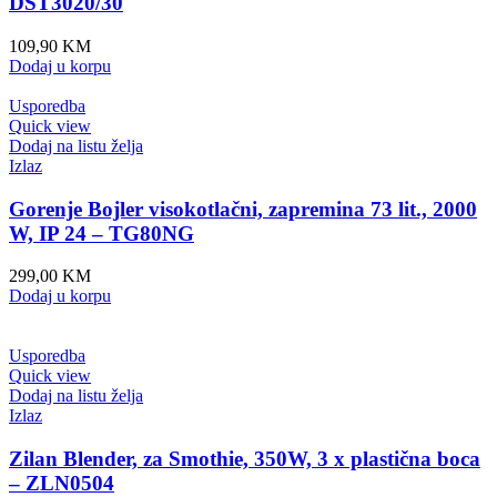
DST3020/30
109,90
KM
Dodaj u korpu
Usporedba
Quick view
Dodaj na listu želja
Izlaz
Gorenje Bojler visokotlačni, zapremina 73 lit., 2000
W, IP 24 – TG80NG
299,00
KM
Dodaj u korpu
Usporedba
Quick view
Dodaj na listu želja
Izlaz
Zilan Blender, za Smothie, 350W, 3 x plastična boca
– ZLN0504