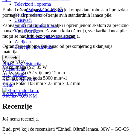
Televizori i oprema
Daljinski upravljači
Einhell oštrač lanaca GC-CS 85 je kompaktan, robustan i pouzdan
Uređenje doma
pomagač za precizno oštrenje svih standardnih lanaca pile.
Usisivači
Zahvaljujući rotirajućoj stezaljki i opremljenom skalom za precizno
Ventilatori i mini klime
namještanje kuta i podešavanja kuta oštrenja, sve karike lanca pile
Vrt i dvorište
mogu se naoštriti bez ponovnog stezanja.
Vrtna rasvjeta i dekoracija
Za djecu
Ograničenje dubine štiti lanac od prekomjernog uklanjanja
Zdravlje i kozmetika
materijala.
Search
Snaga 30 W
Prijava / Registracija
Maks. snaga (S2) 85 W
0
Lista želja
Maks. snaga (S2 vrijeme) 15 min
0
Usporedba
Brzina praznog hoda 5800 min^-1
0
items
/
0,00
KM
Brusni kotač 108 mm x 23 mm x 3.2 mm
Menu
Recenzije (0)
0
items
/
0,00
KM
Recenzije
Još nema recenzija.
Budi prvi koji će recenzirati “Einhell Oštrač lanaca, 30W – GC-CS