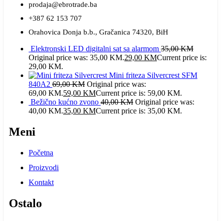
prodaja@ebrotrade.ba
+387 62 153 707
Orahovica Donja b.b., Gračanica 74320, BiH
Elektronski LED digitalni sat sa alarmom
35,00
KM
Original price was: 35,00 KM.
29,00
KM
Current price is:
29,00 KM.
Mini friteza Silvercrest SFM
840A2
69,00
KM
Original price was:
69,00 KM.
59,00
KM
Current price is: 59,00 KM.
Bežično kućno zvono
40,00
KM
Original price was:
40,00 KM.
35,00
KM
Current price is: 35,00 KM.
Meni
Početna
Proizvodi
Kontakt
Ostalo