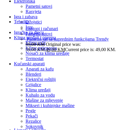
Elektronika
Pametni satovi
Rasvjeta
Igra i zabava
Tehnika
Džojstici
Igre
Laptopi i računari
Igračke za djecu
Pametni satovi
Klima uređaji i oprema
Pametni sat sa naprednim funkcijama Trendy
Klima split
59,00
KM
Original price was:
Klime prijenosna
59,00 KM.
49,00
KM
Current price is: 49,00 KM.
Nosači za klima uređaje
Termostat
Kućanski aparati
Aparati za kafu
Blenderi
Električni roštilji
Grijalice
Klima uređaji
Kuhalo za vodu
Mašine za mljevenje
Mikseri i kuhinjske mašine
Pegle
Pekači
Rezalice
Sokovnik