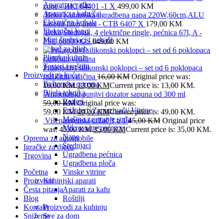
Aparat za vafle
zone - HIC 64401 -1 X
499,00
KM
Aparati za kafu/čaj
Beko Kuhinjska ugradbena napa 220W,60cm,ALU
Električna kuhala
kasetni filter,Inox - CTB 6407 X
179,00
KM
Električni lonci
Beko Štednjak, 4 električne ringle, pećnica 67l, A -
Mini štednjaci i pekači
FSE 66000 GS
649,00
KM
Pekač za hljeb
Plinska kuhala
Tosteri i roštilji
Prilagodivi silikonski poklopci – set od 6 poklopaca
Proizvodi za kuću
različitih veličina
16,00
KM
Original price was:
Baštenska oprema
16,00 KM.
13,00
KM
Current price is: 13,00 KM.
Bijela tehnika
Automatski punjivi dozator sapuna od 300 ml
Bojleri
59,00
KM
Original price was:
Frižideri/ Zamrzivači/ Vitrine
59,00 KM.
49,00
KM
Current price is: 49,00 KM.
Mašina za pranje suđa
Višenamjenski držač 3 u 1
45,00
KM
Original price
Mikrovalne pećnice
was: 45,00 KM.
35,00
KM
Current price is: 35,00 KM.
Nape
Oprema za automobile
Štednjaci
Igračke za djecu
Ugradbena pećnica
Trgovina
Ugradbena ploča
Početna
Vinske vitrine
Proizvodi
Kuhinjski aparati
Česta pitanja
Aparati za kafu
Blog
Roštilji
Kontakt
Proizvodi za kuhinju
Sniženje
Sve za dom