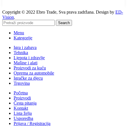
Copyright © 2022 Ebro Trade, Sva prava zadržana. Design by
ED-
Vision
.
Search
Menu
Kategorije
Igra i zabava
Tehnika
Ljepota i zdravlje
Mašine i alati
Proizvodi za kuću
Oprema za automobile
Igračke za djecu
Trgovina
Početna
Proizvodi
Česta pitanja
Kontakt
Lista želja
Usporedba
Prijava / Registracija