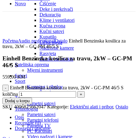
Novo
Čišćenje
Deke i prekrivači
Dekoracija
Klime i ventilatori
Kućna zvona
Kućni satovi
Click to enlarge
Kupatilo
Početna
Audio professional
Ostalo
Einhell Benzinska kosilica za
Lična njega
travu, 2kW – GC-PM 46/5 S
Nadzorne kamere
Rasvjeta
Einhell Benzinska kosilica za travu, 2kW – GC-PM
Zamke za insekte
46/5 S
Satelitska oprema
Mjerni instrumenti
Satovi
559,00
KM
Sport
Kamping i ribolov
Einhell Benzinska kosilica za travu, 2kW - GC-PM 46/5 S
Šatori
količina
Tehnika
Dodaj u korpu
Pametni satovi
SKU
4006825662047
Kategorije:
Električni alati i pribor
,
Ostalo
Tehnologija
Pametni satovi
Opis
Pametni telefoni
Recenzije (0)
Pametni TV
Dostava i plaćanje
PC Računari
Video nadzori i kamere