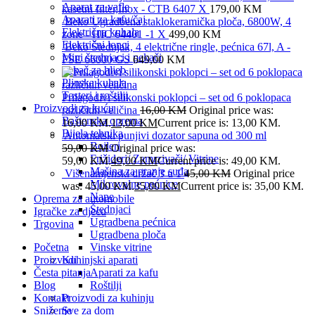
Aparat za vafle
kasetni filter,Inox - CTB 6407 X
179,00
KM
Aparati za kafu/čaj
Beko Ugradbena staklokeramička ploča, 6800W, 4
Električna kuhala
zone - HIC 64401 -1 X
499,00
KM
Električni lonci
Beko Štednjak, 4 električne ringle, pećnica 67l, A -
Mini štednjaci i pekači
FSE 66000 GS
649,00
KM
Pekač za hljeb
Plinska kuhala
Tosteri i roštilji
Prilagodivi silikonski poklopci – set od 6 poklopaca
Proizvodi za kuću
različitih veličina
16,00
KM
Original price was:
Baštenska oprema
16,00 KM.
13,00
KM
Current price is: 13,00 KM.
Bijela tehnika
Automatski punjivi dozator sapuna od 300 ml
Bojleri
59,00
KM
Original price was:
Frižideri/ Zamrzivači/ Vitrine
59,00 KM.
49,00
KM
Current price is: 49,00 KM.
Mašina za pranje suđa
Višenamjenski držač 3 u 1
45,00
KM
Original price
Mikrovalne pećnice
was: 45,00 KM.
35,00
KM
Current price is: 35,00 KM.
Nape
Oprema za automobile
Štednjaci
Igračke za djecu
Ugradbena pećnica
Trgovina
Ugradbena ploča
Početna
Vinske vitrine
Proizvodi
Kuhinjski aparati
Česta pitanja
Aparati za kafu
Blog
Roštilji
Kontakt
Proizvodi za kuhinju
Sniženje
Sve za dom