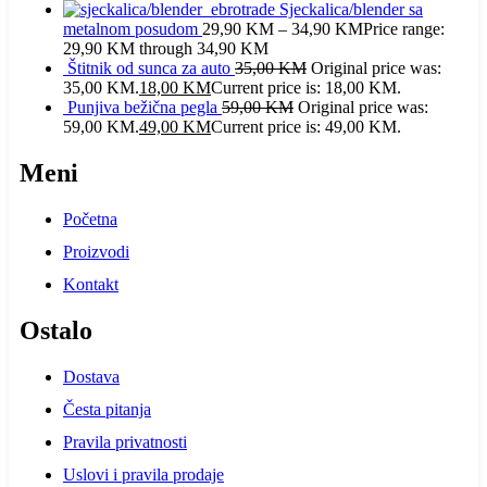
Sjeckalica/blender sa
metalnom posudom
29,90
KM
–
34,90
KM
Price range:
29,90 KM through 34,90 KM
Štitnik od sunca za auto
35,00
KM
Original price was:
35,00 KM.
18,00
KM
Current price is: 18,00 KM.
Punjiva bežična pegla
59,00
KM
Original price was:
59,00 KM.
49,00
KM
Current price is: 49,00 KM.
Meni
Početna
Proizvodi
Kontakt
Ostalo
Dostava
Česta pitanja
Pravila privatnosti
Uslovi i pravila prodaje