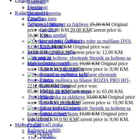
Ljepota i zdravlje
Usisivači
Ventilatori
Ljepota
Kućanski uređaji
Trening i oprema
Čistači na paru
Zdravlje
Grijanje i hlađenje
Silikonski fiksatori za čukljeve
25,00
KM
Original
Grijalice
price was: 25,00 KM.
20,00
KM
Current price is:
Klima uređaji
20,00 KM.
konvektori i radijatori
Četkica za zube za mališane DVA
Rashalđivač
KOMADA
24,00
KM
Original price was:
Indukcijske ploča – rešo
24,00 KM.
12,90
KM
Current price is: 12,90 KM.
Kafe aparati
Steznik za koljeno sa
Mali kućanski aparati
kompresijskom podrškom
19,00
KM
Original price
Aparat za vakumiranje
was: 19,00 KM.
9,90
KM
Current price is: 9,90 KM.
Aparati za esspreso kafu
Friteze
Profesionalna mašinica za šišanje ROZIA PRO HQ-
Kuhinjske vage
2212
85,00
KM
Original price was:
Mašina za mljevenje mesa
85,00 KM.
65,00
KM
Current price is: 65,00 KM.
Mikser
Preklopna daska za sklekove
33,00
KM
Original price
Rezalice i sjeckalice
was: 33,00 KM.
19,90
KM
Current price is: 19,90 KM.
Sokovnici i Citrusete
Steznik za koljeno sa
Štapni mikser
kompresijskom podrškom
19,00
KM
Original price
Odvlaživači
was: 19,00 KM.
9,90
KM
Current price is: 9,90 KM.
Pročišćivači zraka
Mašine i alati
Ražnjevi i roštilji
Alat za kuću
Sjecko
Alat za rezanje