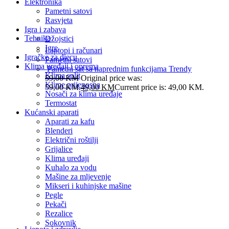
Elektronika
Pametni satovi
Rasvjeta
Igra i zabava
Tehnika
Džojstici
Igre
Laptopi i računari
Igračke za djecu
Pametni satovi
Klima uređaji i oprema
Pametni sat sa naprednim funkcijama Trendy
Klima split
59,00
KM
Original price was:
Klime prijenosna
59,00 KM.
49,00
KM
Current price is: 49,00 KM.
Nosači za klima uređaje
Termostat
Kućanski aparati
Aparati za kafu
Blenderi
Električni roštilji
Grijalice
Klima uređaji
Kuhalo za vodu
Mašine za mljevenje
Mikseri i kuhinjske mašine
Pegle
Pekači
Rezalice
Sokovnik