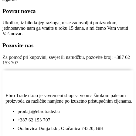
Povrat novca
Ukoliko, iz bilo kojeg razloga, niste zadovoljni proizvodom,
jednostavno nam ga vratite u roku 15 dana, a mi ćemo Vam vratiti
Vaš novac.
Pozovite nas
Za pomoć pri kupovini, savjet ili narudžbu, pozovite broj: +387 62
153 707
Ebro Trade d.o.o je savremeni shop sa veoma širokom paletom
proizvoda za različite namjene po izuzetno pristupačnim cijenama.
prodaja@ebrotrade.ba
+387 62 153 707
Orahovica Donja b.b., Gračanica 74320, BiH