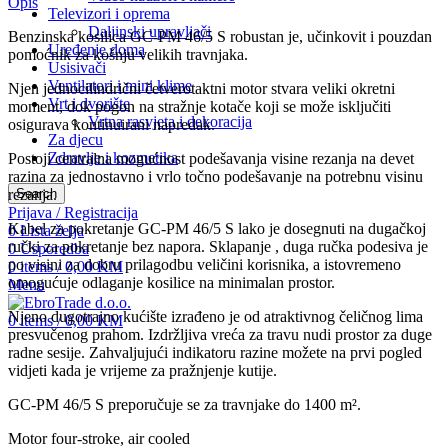
Opis
Televizori i oprema
Daljinski upravljači
Benzinska kosilica GC-PM 46/5 S robustan je, učinkovit i pouzdan
Uređenje doma
pomoćnik za košnju velikih travnjaka.
Usisivači
Ventilatori i mini klime
Njen jednocilindrični četverotaktni motor stvara veliki okretni
Vrt i dvorište
moment, dok pogon na stražnje kotače koji se može isključiti
Vrtna rasvjeta i dekoracija
osigurava kontinuirani napredak.
Za djecu
Zdravlje i kozmetika
Postoji centralna mogućnost podešavanja visine rezanja na devet
razina za jednostavno i vrlo točno podešavanje na potrebnu visinu
Search
rezanja.
Prijava / Registracija
Kabel za pokretanje GC-PM 46/5 S lako je dosegnuti na dugačkoj
0
Lista želja
ručki za pokretanje bez napora. Sklapanje , duga ručka podesiva je
0
Usporedba
po visini za dobru prilagodbu veličini korisnika, a istovremeno
0
items
/
0,00
KM
omogućuje odlaganje kosilice na minimalan prostor.
Menu
Njeno dugotrajno kućište izrađeno je od atraktivnog čeličnog lima
0
items
/
0,00
KM
presvučenog prahom. Izdržljiva vreća za travu nudi prostor za duge
radne sesije. Zahvaljujući indikatoru razine možete na prvi pogled
vidjeti kada je vrijeme za pražnjenje kutije.
GC-PM 46/5 S preporučuje se za travnjake do 1400 m².
Motor four-stroke, air cooled