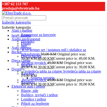
+387 62 153 707
prodaja@ebrotrade.ba
Izaberite kategoriju
Izaberite kategoriju
Alati i mašine
Kompresor za krecenje
Igra i zabava
Audio professional
Džojstici
Ostalo
Igre
Auto oprema
K10 gejmer set / tastatura miš i slušalice sa
Bicikli
mikrofonom
59,00
KM
Original price was:
Dječiji bicikli
59,00 KM.
49,00
KM
Current price is: 49,00 KM.
Djeca i bebe
Bežični joystick
49,00
KM
Original price was:
Igračke
49,00 KM.
39,00
KM
Current price is: 39,00 KM.
Dvorište
Svijetleća tabla za crtanje
Rasvjeta
23,00
KM
Solarna rasvjeta
Bežični joystick
49,00
KM
Original price was:
Raznjevi
49,00 KM.
39,00
KM
Current price is: 39,00 KM.
Električni alati i pribor
Blanje, pile
Bušilice, izvijači i pribor
Lemilice i pribor
Pištolj za ljepljenje