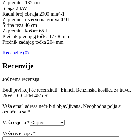
Zapremina 132 cm³
Snaga 2 kW
Radni broj obrtaja 2900 min^-1
Zapremina rezervoara goriva 0.9 L
Širina reza 46 cm
Zapremina košare 65 L
Prečnik prednjeg točka 177.8 mm
Prečnik zadnjeg točka 204 mm
Recenzije (0)
Recenzije
Još nema recenzija.
Budi prvi koji će recenzirati “Einhell Benzinska kosilica za travu,
2kW – GC-PM 46/5 S”
Vaša email adresa neće biti objavljivana.
Neophodna polja su
označena sa
*
Vaša ocjena
*
Vaša recenzija:
*