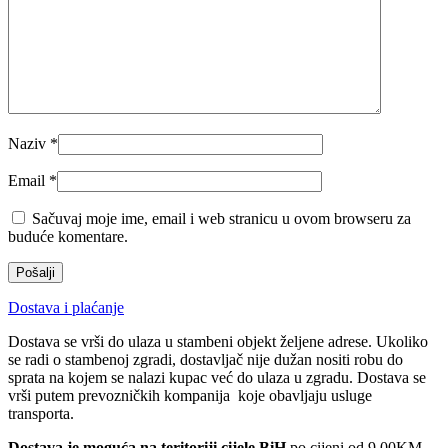
Naziv
*
Email
*
Sačuvaj moje ime, email i web stranicu u ovom browseru za
buduće komentare.
Dostava i plaćanje
Dostava se vrši do ulaza u stambeni objekt željene adrese. Ukoliko
se radi o stambenoj zgradi, dostavljač nije dužan nositi robu do
sprata na kojem se nalazi kupac već do ulaza u zgradu. Dostava se
vrši putem prevozničkih kompanija koje obavljaju usluge
transporta.
Dostava je moguća na teritoriji cijele BiH
po cijeni od 9.00KM