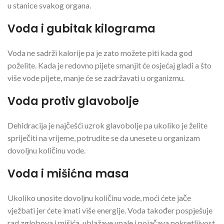
u stanice svakog organa.
Voda i gubitak kilograma
Voda ne sadrži kalorije pa je zato možete piti kada god
poželite. Kada je redovno pijete smanjit će osjećaj gladi a što
više vode pijete, manje će se zadržavati u organizmu.
Voda protiv glavobolje
Dehidracija je najčešći uzrok glavobolje pa ukoliko je želite
spriječiti na vrijeme, potrudite se da unesete u organizam
dovoljnu količinu vode.
Voda i mišićna masa
Ukoliko unosite dovoljnu količinu vode, moći ćete jače
vježbati jer ćete imati više energije. Voda također pospješuje
rad zglobova i mišića, ublažave upale i pojačava pokretljivost.