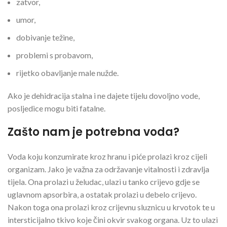
zatvor,
umor,
dobivanje težine,
problemi s probavom,
rijetko obavljanje male nužde.
Ako je dehidracija stalna i ne dajete tijelu dovoljno vode,
posljedice mogu biti fatalne.
Zašto nam je potrebna voda?
Voda koju konzumirate kroz hranu i piće prolazi kroz cijeli
organizam. Jako je važna za održavanje vitalnosti i zdravlja
tijela. Ona prolazi u želudac, ulazi u tanko crijevo gdje se
uglavnom apsorbira, a ostatak prolazi u debelo crijevo.
Nakon toga ona prolazi kroz crijevnu sluznicu u krvotok te u
intersticijalno tkivo koje čini okvir svakog organa. Uz to ulazi