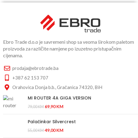
Ebro Trade d.o.o je savremeni shop sa veoma širokom paletom
proizvoda za različite namjene po izuzetno pristupačnim
cijenama.
prodaja@ebrotrade.ba
+387 62 153 707
Orahovica Donja b.b., Gračanica 74320, BiH
MI ROUTER 4A GIGA VERSION
69,90
KM
79,00
KM
Palačinkar Silvercrest
49,00
KM
55,00
KM