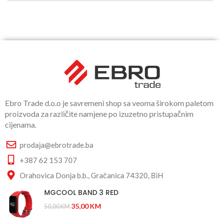
Ebro Trade d.o.o je savremeni shop sa veoma širokom paletom
proizvoda za različite namjene po izuzetno pristupačnim
cijenama.
prodaja@ebrotrade.ba
+387 62 153 707
Orahovica Donja b.b., Gračanica 74320, BiH
MGCOOL BAND 3 RED
35,00
KM
50,00
KM