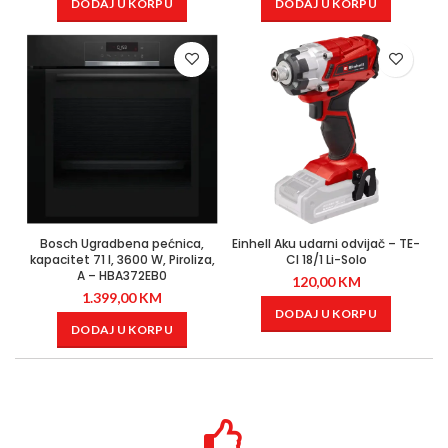
DODAJ U KORPU
DODAJ U KORPU
Bosch Ugradbena pećnica,
Einhell Aku udarni odvijač – TE-
kapacitet 71 l, 3600 W, Piroliza,
CI 18/1 Li-Solo
A – HBA372EB0
120,00
KM
1.399,00
KM
DODAJ U KORPU
DODAJ U KORPU