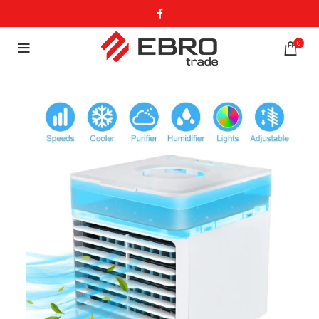
0
-36%