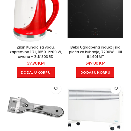
Zilan Kuhalo za vodu,
Beko Ugradbena indukcijska
zapremina 1.7 l, 1850-2200 W,
ploča za kuhanje, 7200W – HII
crvena – ZLN1303 RD
64401 MT
39,90
KM
549,00
KM
DODAJ U KORPU
DODAJ U KORPU