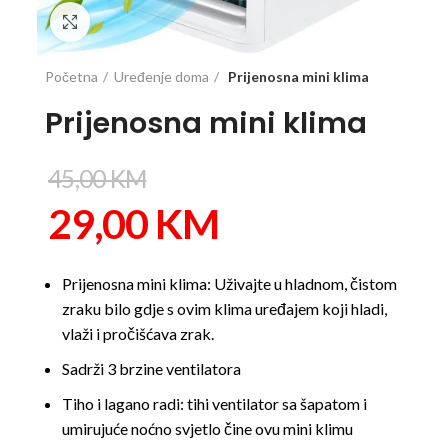
Click to enlarge
Početna
Uređenje doma
Prijenosna mini klima
Prijenosna mini klima
45,00
KM
29,00
KM
Prijenosna mini klima: Uživajte u hladnom, čistom
zraku bilo gdje s ovim klima uređajem koji hladi,
vlaži i pročišćava zrak.
Sadrži 3 brzine ventilatora
Tiho i lagano radi: tihi ventilator sa šapatom i
umirujuće noćno svjetlo čine ovu mini klimu