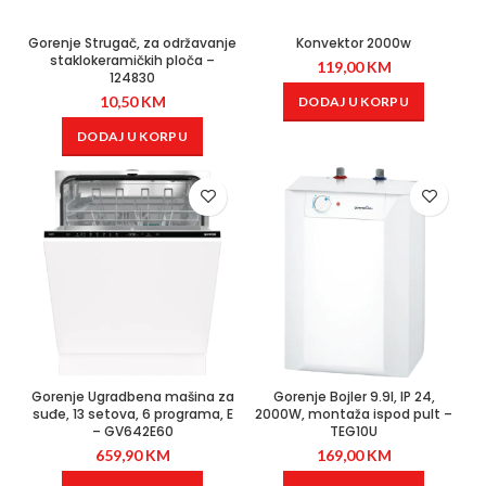
Gorenje Strugač, za održavanje
Konvektor 2000w
staklokeramičkih ploča –
119,00
KM
124830
10,50
KM
DODAJ U KORPU
DODAJ U KORPU
Gorenje Ugradbena mašina za
Gorenje Bojler 9.9l, IP 24,
suđe, 13 setova, 6 programa, E
2000W, montaža ispod pult –
– GV642E60
TEG10U
659,90
KM
169,00
KM