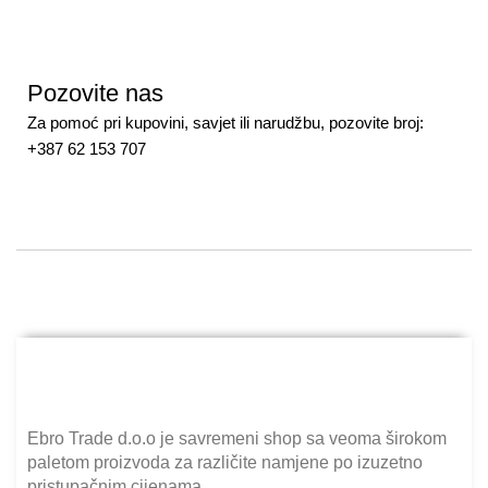
Pozovite nas
Za pomoć pri kupovini, savjet ili narudžbu, pozovite broj:
+387 62 153 707
Ebro Trade d.o.o je savremeni shop sa veoma širokom
paletom proizvoda za različite namjene po izuzetno
pristupačnim cijenama.