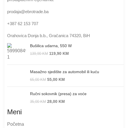
prodaja@ebrotrade.ba
+387 62 153 707
Orahovica Donja b.b., Gračanica 74320, BiH
Bušilica udarna, 550 W
119,90
KM
139,90
KM
Masažno sjedište za automobil ili kuću
55,00
KM
65,00
KM
Ručni sokovnik (presa) za voće
28,00
KM
35,00
KM
Meni
Početna