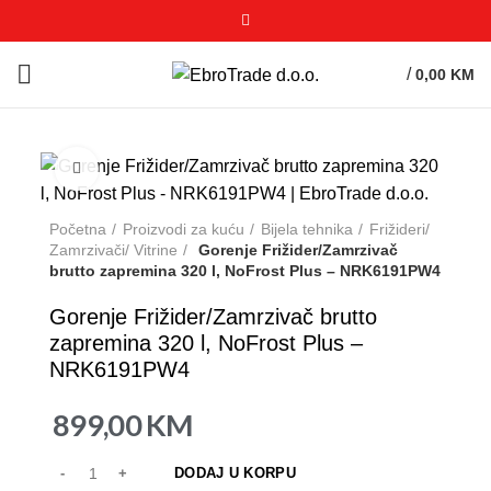
/
0,00
KM
Click to enlarge
Početna
Proizvodi za kuću
Bijela tehnika
Frižideri/
Zamrzivači/ Vitrine
Gorenje Frižider/Zamrzivač
brutto zapremina 320 l, NoFrost Plus – NRK6191PW4
Gorenje Frižider/Zamrzivač brutto
zapremina 320 l, NoFrost Plus –
NRK6191PW4
899,00
KM
DODAJ U KORPU