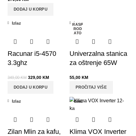
DODAJ U KORPU
Izlaz
Izlaz
RASP
-6%
ROD
ATO
Racunar i5-4570
Univerzalna stanica
3.3ghz
za oštrenje 65W
329,00
KM
55,00
KM
349,00
KM
DODAJ U KORPU
PROČITAJ VIŠE
Izlaz
Izlaz
-25%
Zilan Mlin za kafu,
Klima VOX Inverter