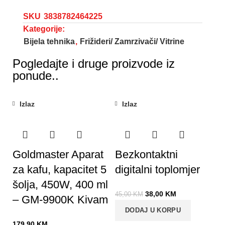
SKU
3838782464225
Kategorije:
Bijela tehnika
,
Frižideri/ Zamrzivači/ Vitrine
Pogledajte i druge proizvode iz
ponude..
Izlaz
Izlaz
-16%
Goldmaster Aparat
Bezkontaktni
za kafu, kapacitet 5
digitalni toplomjer
šolja, 450W, 400 ml
38,00
KM
45,00
KM
– GM-9900K Kivam
DODAJ U KORPU
179,90
KM