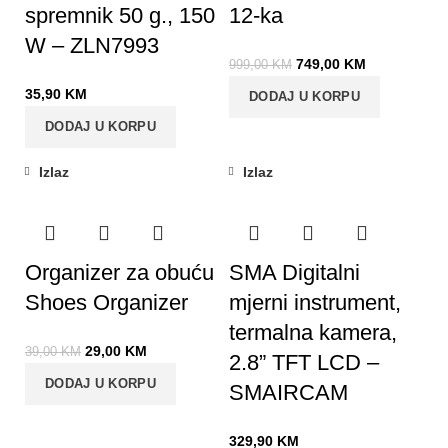
spremnik 50 g., 150
12-ka
W – ZLN7993
749,00
KM
999,00
KM
35,90
KM
DODAJ U KORPU
DODAJ U KORPU
Izlaz
Izlaz
-26%
Organizer za obuću
SMA Digitalni
Shoes Organizer
mjerni instrument,
termalna kamera,
29,00
KM
39,00
KM
2.8” TFT LCD –
DODAJ U KORPU
SMAIRCAM
329,90
KM