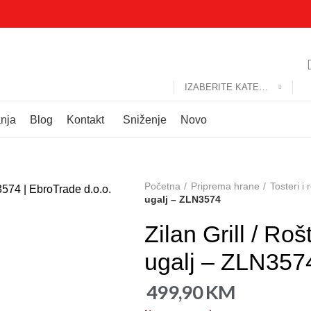
IZABERITE KATEGORIJU
anja
Blog
Kontakt
Sniženje
Novo
Početna
Priprema hrane
Tosteri i r
ugalj – ZLN3574
Zilan Grill / Roš
ugalj – ZLN357
499,90
KM