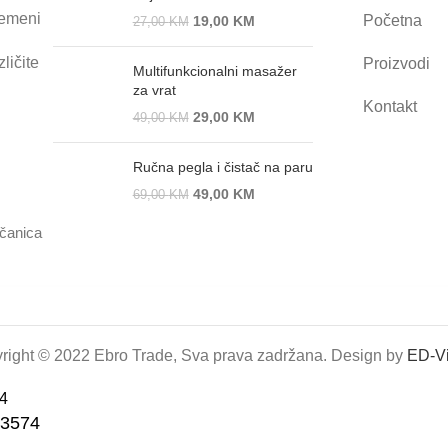
remeni
Početna
19,00
KM
27,00
KM
ličite
Proizvodi
Multifunkcionalni masažer
za vrat
Kontakt
29,00
KM
49,00
KM
Ručna pegla i čistač na paru
49,00
KM
69,00
KM
ačanica
right © 2022 Ebro Trade, Sva prava zadržana. Design by
ED-Vi
LN3574