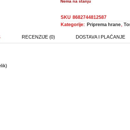
Nema na stanju
SKU
8682744812587
Kategorije:
Priprema hrane
,
Tos
S
RECENZIJE (0)
DOSTAVA I PLAĆANJE
lik)