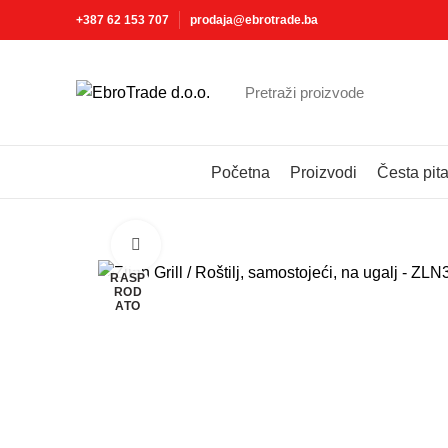
+387 62 153 707
prodaja@ebrotrade.ba
Izaberite kategoriju
Početna
Proizvodi
Česta pit
Click to enlarge
RASP
ROD
ATO