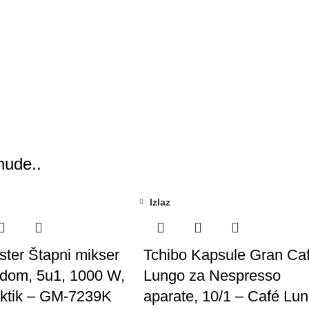
nude..
Izlaz
ter Štapni mikser
Tchibo Kapsule Gran Ca
dom, 5u1, 1000 W,
Lungo za Nespresso
aktik – GM-7239K
aparate, 10/1 – Café Lu