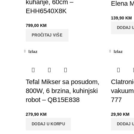
kuhanje, 60cm –
Elena 
EHH6540X8K
139,90
KM
799,00
KM
DODAJ 
PROČITAJ VIŠE
Izlaz
Izlaz
Tefal Mikser sa posudom,
Clatroni
800W, 6 brzina, kuhinjski
vakuumi
robot – QB15E838
777
279,90
KM
29,90
KM
DODAJ U KORPU
DODAJ 