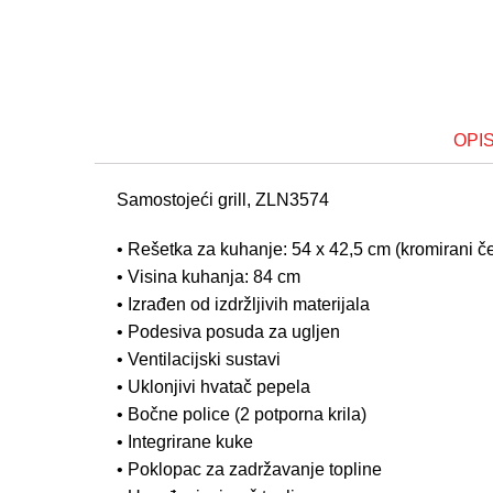
OPI
Samostojeći grill, ZLN3574
• Rešetka za kuhanje: 54 x 42,5 cm (kromirani če
• Visina kuhanja: 84 cm
• Izrađen od izdržljivih materijala
• Podesiva posuda za ugljen
• Ventilacijski sustavi
• Uklonjivi hvatač pepela
• Bočne police (2 potporna krila)
• Integrirane kuke
• Poklopac za zadržavanje topline