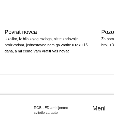
Povrat novca
Pozo
Ukoliko, iz bilo kojeg razloga, niste zadovoljni
Za pomo
proizvodom, jednostavno nam ga vratite u roku 15
broj: +
dana, a mi ćemo Vam vratiti Vaš novac.
Meni
RGB LED ambijentno
svijetlo za auto