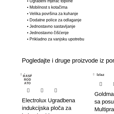
• Ugrađeni mjerač topline
• Mobilnost s kotačima
• Velika površina za kuhanje
• Dodatne police za odlaganje
• Jednostavno sastavljanje
• Jednostavno čišćenje
• Prikladno za vanjsku upotrebu
Pogledajte i druge proizvode iz po
Izlaz
Izlaz
RASP
ROD
ATO
Goldmas
Electrolux Ugradbena
sa posu
indukcijska ploča za
Multipr