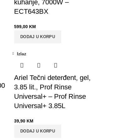
kuhanje, 7000W –
ECT643BX
599,00
KM
DODAJ U KORPU
Izlaz
Ariel Tečni deterđent, gel,
00
3.85 lit., Prof Rinse
Universal+ – Prof Rinse
Universal+ 3.85L
39,90
KM
DODAJ U KORPU