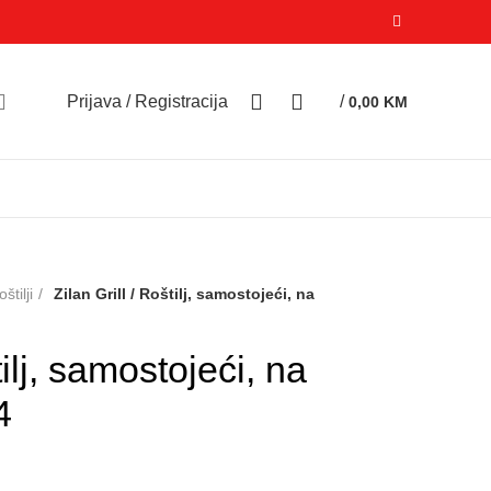
0
0
Prijava / Registracija
/
0,00
KM
oštilji
Zilan Grill / Roštilj, samostojeći, na
tilj, samostojeći, na
4