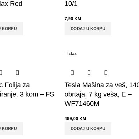
Max Red
10/1
7,90
KM
U KORPU
DODAJ U KORPU
Izlaz
c Folija za
Tesla Mašina za veš, 14
ranje, 3 kom – FS
obrtaja, 7 kg veša, E –
WF71460M
499,00
KM
U KORPU
DODAJ U KORPU