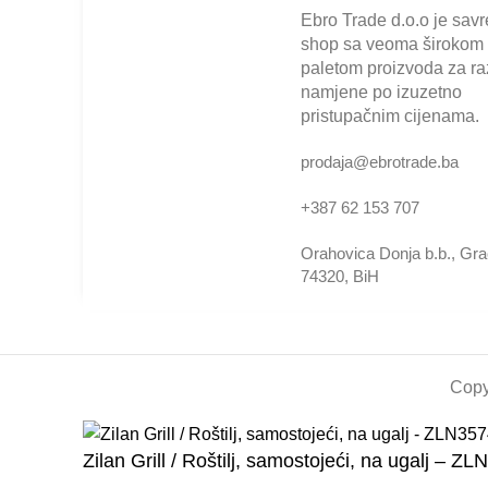
Ebro Trade d.o.o je sav
shop sa veoma širokom
paletom proizvoda za raz
namjene po izuzetno
pristupačnim cijenama.
prodaja@ebrotrade.ba
+387 62 153 707
Orahovica Donja b.b., Gr
74320, BiH
Copy
Zilan Grill / Roštilj, samostojeći, na ugalj – Z