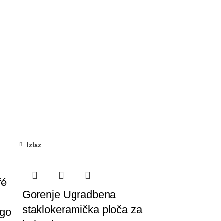
Izlaz
fé
Gorenje Ugradbena
staklokeramička ploča za
ngo