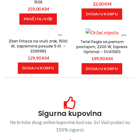
1536
32,00
KM
259,00
KM
DODAJ U KORPU
PROČITAJ VIŠE
Zilan Friteza na vrući zrak, 1500
Tefal Pegla sa parnom
W, zapremina posude 5 lit. –
postajom, 2200 W, Express
ZLN9983
Optimal – SV4110E0
129,90
KM
199,90
KM
DODAJ U KORPU
DODAJ U KORPU
Sigurna kupovina
Ne brinite zbog online kupovine kod nas. Svi Vaši podaci su
100% sigurni.