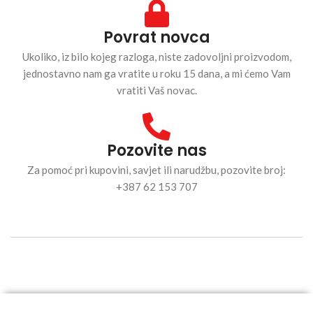
Povrat novca
Ukoliko, iz bilo kojeg razloga, niste zadovoljni proizvodom,
jednostavno nam ga vratite u roku 15 dana, a mi ćemo Vam
vratiti Vaš novac.
Pozovite nas
Za pomoć pri kupovini, savjet ili narudžbu, pozovite broj:
+387 62 153 707