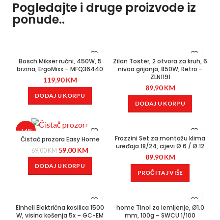
Pogledajte i druge proizvode iz
ponude..
Bosch Mikser ručni, 450W, 5
Zilan Toster, 2 otvora za kruh, 6
brzina, ErgoMixx – MFQ36440
nivoa grijanja, 850W, Retro –
ZLN1191
119,90
KM
89,90
KM
DODAJ U KORPU
DODAJ U KORPU
-14%
Frozzini Set za montažu klima
Čistač prozora Easy Home
uređaja 18/24, cijevi Ø 6 / Ø 12
59,00
KM
69,00
KM
89,90
KM
DODAJ U KORPU
PROČITAJ VIŠE
Einhell Električna kosilica 1500
home Tinol za lemljenje, Ø1.0
W, visina košenja 5x – GC-EM
mm, 100g – SWCU 1/100