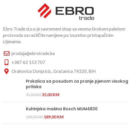
Ebro Trade d.o.o je savremeni shop sa veoma širokom paletom
proizvoda za različite namjene po izuzetno pristupačnim
cijenama.
prodaja@ebrotrade.ba
+387 62 153 707
Orahovica Donja b.b., Gračanica 74320, BiH
Prskalica sa posudom za pranje pjenom visokog
pritiska
35,00
KM
45,00
KM
Kuhinjska mašina Bosch MUM4830
189,00
KM
199,00
KM