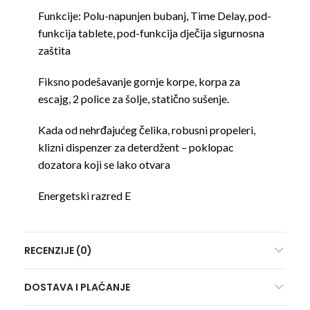
Funkcije: Polu-napunjen bubanj, Time Delay, pod-
funkcija tablete, pod-funkcija dječija sigurnosna
zaštita
Fiksno podešavanje gornje korpe, korpa za
escajg, 2 police za šolje, statično sušenje.
Kada od nehrđajućeg čelika, robusni propeleri,
klizni dispenzer za deterdžent – poklopac
dozatora koji se lako otvara
Energetski razred E
RECENZIJE (0)
DOSTAVA I PLAĆANJE