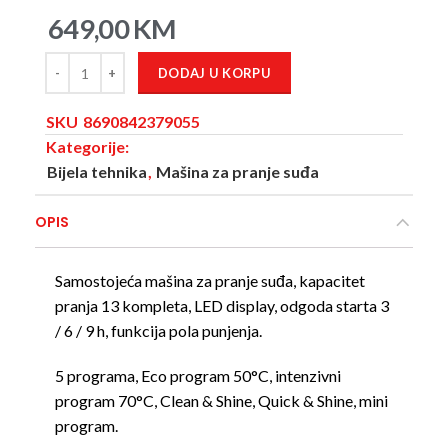
649,00
KM
DODAJ U KORPU
SKU
8690842379055
Kategorije:
Bijela tehnika
,
Mašina za pranje suđa
OPIS
Samostojeća mašina za pranje suđa, kapacitet
pranja 13 kompleta, LED display, odgoda starta 3
/ 6 / 9 h, funkcija pola punjenja.
5 programa, Eco program 50°C, intenzivni
program 70°C, Clean & Shine, Quick & Shine, mini
program.