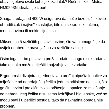
obaviti gotovo svaki kuhinjski zadatak? Ručni mikser Midea
HM0293N idealan je izbor!
Snaga uređaja od 400 W osigurava da može brzo i učinkovito
obraditi čak i najtvrđe sastojke, bilo da se radi o kolačima,
mousseovima ili mekim tijestima.
Mikser ima 5 različitih postavki brzine, što vam omogućuje da
uvijek odaberete pravu jačinu za različite sastojke.
Osim toga, turbo postavka pruža dodatnu snagu u sekundama,
tako da lako možete riješiti i najzahtjevnije zadatke.
Ergonomski dizajniran, jednostavan uređaj otpušta lopatice za
miješanje od nehrđajućeg čelika jednim pritiskom na tipku, što
ga čini brzim i praktičnim za korištenje. Lopatice za miješanje
od nehrđajućeg čelika nisu samo izdržljive i higijenske, već se
mogu prati i u perilici posuđa, tako da naknadna obrada nije
problem.