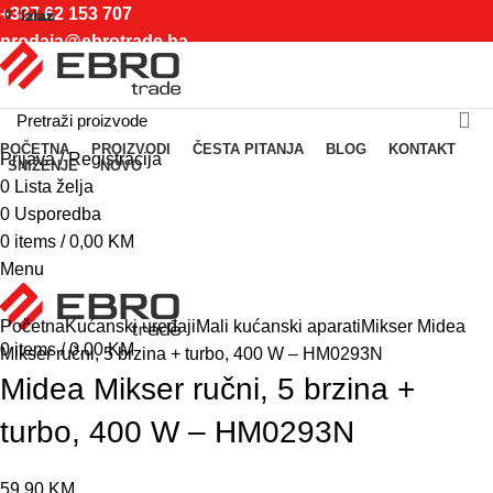
+387 62 153 707
Izlaz
Izlaz
Izlaz
Izlaz
Izlaz
Izlaz
Izlaz
Izlaz
prodaja@ebrotrade.ba
Izaberite kategoriju
POČETNA
PROIZVODI
ČESTA PITANJA
BLOG
KONTAKT
Prijava / Registracija
SNIŽENJE
NOVO
0
Lista želja
0
Usporedba
0
items
/
0,00
KM
Menu
Click to enlarge
Početna
Kućanski uređaji
Mali kućanski aparati
Mikser
Midea
0
items
/
0,00
KM
Mikser ručni, 5 brzina + turbo, 400 W – HM0293N
Midea Mikser ručni, 5 brzina +
turbo, 400 W – HM0293N
59,90
KM