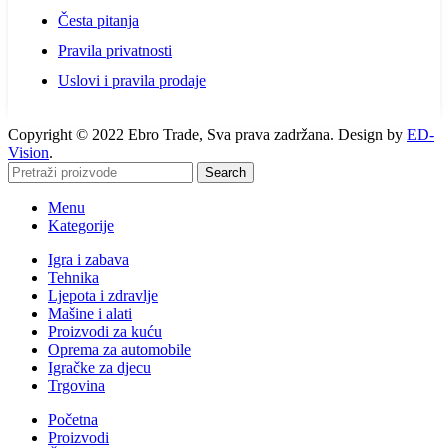
Česta pitanja
Pravila privatnosti
Uslovi i pravila prodaje
Copyright © 2022 Ebro Trade, Sva prava zadržana. Design by
ED-
Vision
.
Search
Menu
Kategorije
Igra i zabava
Tehnika
Ljepota i zdravlje
Mašine i alati
Proizvodi za kuću
Oprema za automobile
Igračke za djecu
Trgovina
Početna
Proizvodi