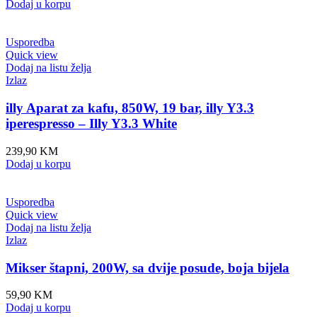
Dodaj u korpu
Usporedba
Quick view
Dodaj na listu želja
Izlaz
illy Aparat za kafu, 850W, 19 bar, illy Y3.3
iperespresso – Illy Y3.3 White
239,90
KM
Dodaj u korpu
Usporedba
Quick view
Dodaj na listu želja
Izlaz
Mikser štapni, 200W, sa dvije posude, boja bijela
59,90
KM
Dodaj u korpu