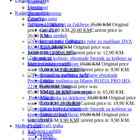
Ljepota i zdravlje
Usisivači
Ventilatori
Ljepota
Kućanski uređaji
Trening i oprema
Čistači na paru
Zdravlje
Grijanje i hlađenje
Silikonski fiksatori za čukljeve
25,00
KM
Original
Grijalice
price was: 25,00 KM.
20,00
KM
Current price is:
Klima uređaji
20,00 KM.
konvektori i radijatori
Četkica za zube za mališane DVA
Rashalđivač
KOMADA
24,00
KM
Original price was:
Indukcijske ploča – rešo
24,00 KM.
12,90
KM
Current price is: 12,90 KM.
Kafe aparati
Steznik za koljeno sa
Mali kućanski aparati
kompresijskom podrškom
19,00
KM
Original price
Aparat za vakumiranje
was: 19,00 KM.
9,90
KM
Current price is: 9,90 KM.
Aparati za esspreso kafu
Friteze
Profesionalna mašinica za šišanje ROZIA PRO HQ-
Kuhinjske vage
2212
85,00
KM
Original price was:
Mašina za mljevenje mesa
85,00 KM.
65,00
KM
Current price is: 65,00 KM.
Mikser
Preklopna daska za sklekove
33,00
KM
Original price
Rezalice i sjeckalice
was: 33,00 KM.
19,90
KM
Current price is: 19,90 KM.
Sokovnici i Citrusete
Steznik za koljeno sa
Štapni mikser
kompresijskom podrškom
19,00
KM
Original price
Odvlaživači
was: 19,00 KM.
9,90
KM
Current price is: 9,90 KM.
Pročišćivači zraka
Mašine i alati
Ražnjevi i roštilji
Alat za kuću
Sjecko
Alat za rezanje