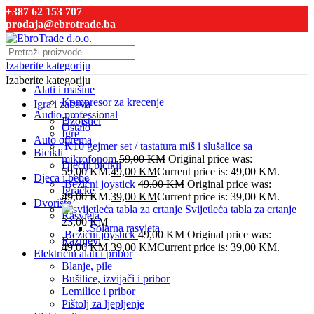
+387 62 153 707
prodaja@ebrotrade.ba
Izaberite kategoriju
Izaberite kategoriju
Alati i mašine
Kompresor za krecenje
Igra i zabava
Audio professional
Džojstici
Ostalo
Igre
Auto oprema
K10 gejmer set / tastatura miš i slušalice sa
Bicikli
mikrofonom
59,00
KM
Original price was:
Dječiji bicikli
59,00 KM.
49,00
KM
Current price is: 49,00 KM.
Djeca i bebe
Bežični joystick
49,00
KM
Original price was:
Igračke
49,00 KM.
39,00
KM
Current price is: 39,00 KM.
Dvorište
Svijetleća tabla za crtanje
Rasvjeta
23,00
KM
Solarna rasvjeta
Bežični joystick
49,00
KM
Original price was:
Raznjevi
49,00 KM.
39,00
KM
Current price is: 39,00 KM.
Električni alati i pribor
Blanje, pile
Bušilice, izvijači i pribor
Lemilice i pribor
Pištolj za ljepljenje