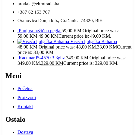
prodaja@ebrotrade.ba
+387 62 153 707
Orahovica Donja b.b., Gračanica 74320, BiH
Punjiva bežična pegla
59,00
KM
Original price was:
59,00 KM.
49,00
KM
Current price is: 49,00 KM.
Viseća ljuljačka Bahama
48,00
KM
Original price was: 48,00 KM.
33,00
KM
Current
price is: 33,00 KM.
Racunar i5-4570 3.3ghz
349,00
KM
Original price was:
349,00 KM.
329,00
KM
Current price is: 329,00 KM.
Meni
Početna
Proizvodi
Kontakt
Ostalo
Dostava