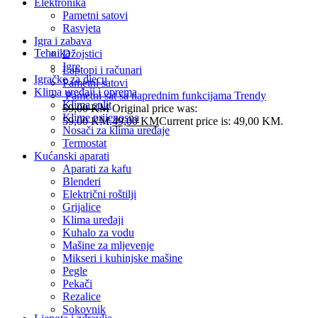
Elektronika
Pametni satovi
Rasvjeta
Igra i zabava
Tehnika
Džojstici
Igre
Laptopi i računari
Igračke za djecu
Pametni satovi
Klima uređaji i oprema
Pametni sat sa naprednim funkcijama Trendy
Klima split
59,00
KM
Original price was:
Klime prijenosna
59,00 KM.
49,00
KM
Current price is: 49,00 KM.
Nosači za klima uređaje
Termostat
Kućanski aparati
Aparati za kafu
Blenderi
Električni roštilji
Grijalice
Klima uređaji
Kuhalo za vodu
Mašine za mljevenje
Mikseri i kuhinjske mašine
Pegle
Pekači
Rezalice
Sokovnik