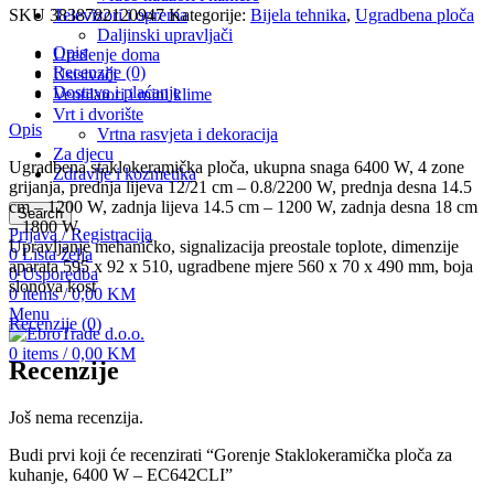
SKU
3838782120947
Televizori i oprema
Kategorije:
Bijela tehnika
,
Ugradbena ploča
Daljinski upravljači
Opis
Uređenje doma
Recenzije (0)
Usisivači
Dostava i plaćanje
Ventilatori i mini klime
Vrt i dvorište
Opis
Vrtna rasvjeta i dekoracija
Za djecu
Ugradbena staklokeramička ploča, ukupna snaga 6400 W, 4 zone
Zdravlje i kozmetika
grijanja, prednja lijeva 12/21 cm – 0.8/2200 W, prednja desna 14.5
cm – 1200 W, zadnja lijeva 14.5 cm – 1200 W, zadnja desna 18 cm
Search
– 1800 W.
Prijava / Registracija
Upravljanje mehaničko, signalizacija preostale toplote, dimenzije
0
Lista želja
aparata 595 x 92 x 510, ugradbene mjere 560 x 70 x 490 mm, boja
0
Usporedba
slonova kost
0
items
/
0,00
KM
Menu
Recenzije (0)
0
items
/
0,00
KM
Recenzije
Još nema recenzija.
Budi prvi koji će recenzirati “Gorenje Staklokeramička ploča za
kuhanje, 6400 W – EC642CLI”