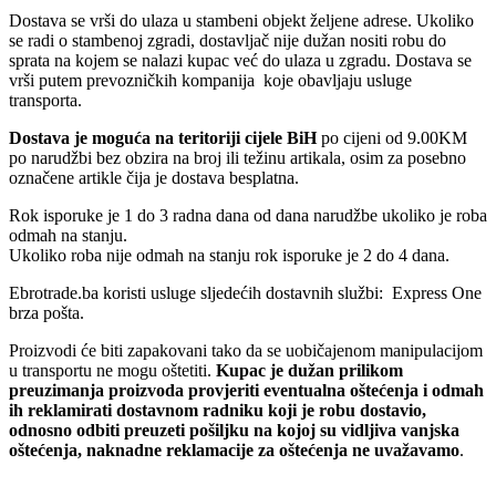
Dostava se vrši do ulaza u stambeni objekt željene adrese. Ukoliko
se radi o stambenoj zgradi, dostavljač nije dužan nositi robu do
sprata na kojem se nalazi kupac već do ulaza u zgradu. Dostava se
vrši putem prevozničkih kompanija koje obavljaju usluge
transporta.
Dostava je moguća na teritoriji cijele BiH
po cijeni od 9.00KM
po narudžbi bez obzira na broj ili težinu artikala, osim za posebno
označene artikle čija je dostava besplatna.
Rok isporuke je 1 do 3 radna dana od dana narudžbe ukoliko je roba
odmah na stanju.
Ukoliko roba nije odmah na stanju rok isporuke je 2 do 4 dana.
Ebrotrade.ba koristi usluge sljedećih dostavnih službi: Express One
brza pošta.
Proizvodi će biti zapakovani tako da se uobičajenom manipulacijom
u transportu ne mogu oštetiti.
Kupac je dužan prilikom
preuzimanja proizvoda provjeriti eventualna oštećenja i odmah
ih reklamirati dostavnom radniku koji je robu dostavio,
odnosno odbiti preuzeti pošiljku na kojoj su vidljiva vanjska
oštećenja, naknadne reklamacije za oštećenja ne uvažavamo
.