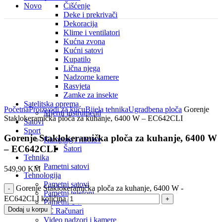
Novo
Čišćenje
Deke i prekrivači
Dekoracija
Klime i ventilatori
Kućna zvona
Kućni satovi
Kupatilo
Lična njega
Nadzorne kamere
Rasvjeta
Zamke za insekte
Click to enlarge
Satelitska oprema
Početna
Proizvodi za kuću
Bijela tehnika
Ugradbena ploča
Gorenje
Mjerni instrumenti
Staklokeramička ploča za kuhanje, 6400 W – EC642CLI
Satovi
Sport
Gorenje Staklokeramička ploča za kuhanje, 6400 W
Kamping i ribolov
– EC642CLI
Šatori
Tehnika
Pametni satovi
549,90
KM
Tehnologija
Pametni satovi
Gorenje Staklokeramička ploča za kuhanje, 6400 W -
Pametni telefoni
EC642CLI količina
Pametni TV
Dodaj u korpu
PC Računari
Video nadzori i kamere