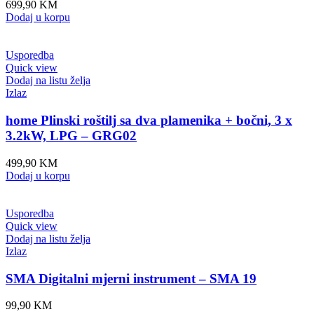
699,90
KM
Dodaj u korpu
Usporedba
Quick view
Dodaj na listu želja
Izlaz
home Plinski roštilj sa dva plamenika + bočni, 3 x
3.2kW, LPG – GRG02
499,90
KM
Dodaj u korpu
Usporedba
Quick view
Dodaj na listu želja
Izlaz
SMA Digitalni mjerni instrument – SMA 19
99,90
KM