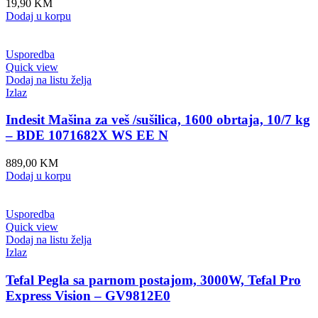
19,90
KM
Dodaj u korpu
Usporedba
Quick view
Dodaj na listu želja
Izlaz
Indesit Mašina za veš /sušilica, 1600 obrtaja, 10/7 kg
– BDE 1071682X WS EE N
889,00
KM
Dodaj u korpu
Usporedba
Quick view
Dodaj na listu želja
Izlaz
Tefal Pegla sa parnom postajom, 3000W, Tefal Pro
Express Vision – GV9812E0