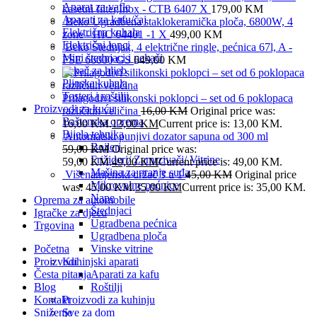
Aparat za vafle
kasetni filter,Inox - CTB 6407 X
179,00
KM
Aparati za kafu/čaj
Beko Ugradbena staklokeramička ploča, 6800W, 4
Električna kuhala
zone - HIC 64401 -1 X
499,00
KM
Električni lonci
Beko Štednjak, 4 električne ringle, pećnica 67l, A -
Mini štednjaci i pekači
FSE 66000 GS
649,00
KM
Pekač za hljeb
Plinska kuhala
Tosteri i roštilji
Prilagodivi silikonski poklopci – set od 6 poklopaca
Proizvodi za kuću
različitih veličina
16,00
KM
Original price was:
Baštenska oprema
16,00 KM.
13,00
KM
Current price is: 13,00 KM.
Bijela tehnika
Automatski punjivi dozator sapuna od 300 ml
Bojleri
59,00
KM
Original price was:
Frižideri/ Zamrzivači/ Vitrine
59,00 KM.
49,00
KM
Current price is: 49,00 KM.
Mašina za pranje suđa
Višenamjenski držač 3 u 1
45,00
KM
Original price
Mikrovalne pećnice
was: 45,00 KM.
35,00
KM
Current price is: 35,00 KM.
Nape
Oprema za automobile
Štednjaci
Igračke za djecu
Ugradbena pećnica
Trgovina
Ugradbena ploča
Početna
Vinske vitrine
Proizvodi
Kuhinjski aparati
Česta pitanja
Aparati za kafu
Blog
Roštilji
Kontakt
Proizvodi za kuhinju
Sniženje
Sve za dom