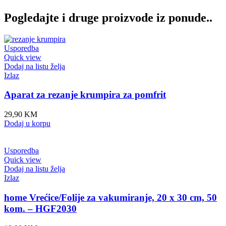
Pogledajte i druge proizvode iz ponude..
Usporedba
Quick view
Dodaj na listu želja
Izlaz
Aparat za rezanje krumpira za pomfrit
29,90
KM
Dodaj u korpu
Usporedba
Quick view
Dodaj na listu želja
Izlaz
home Vrećice/Folije za vakumiranje, 20 x 30 cm, 50
kom. – HGF2030