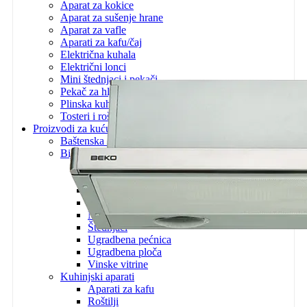
Aparat za kokice
Aparat za sušenje hrane
Aparat za vafle
Aparati za kafu/čaj
Električna kuhala
Električni lonci
Mini štednjaci i pekači
Pekač za hljeb
Plinska kuhala
Tosteri i roštilji
Proizvodi za kuću
Baštenska oprema
Bijela tehnika
Bojleri
Frižideri/ Zamrzivači/ Vitrine
Mašina za pranje suđa
Mikrovalne pećnice
Nape
Štednjaci
Ugradbena pećnica
Ugradbena ploča
Vinske vitrine
Kuhinjski aparati
Aparati za kafu
Roštilji