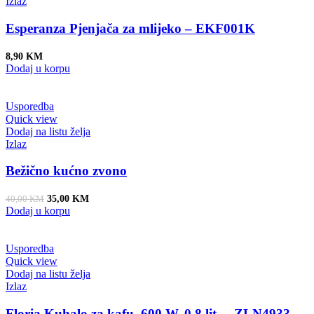
Izlaz
Esperanza Pjenjača za mlijeko – EKF001K
8,90
KM
Dodaj u korpu
Usporedba
Quick view
Dodaj na listu želja
Izlaz
Bežično kućno zvono
Original price was: 40,00 KM.
Current price is: 35,00 KM.
35,00
KM
40,00
KM
Dodaj u korpu
Usporedba
Quick view
Dodaj na listu želja
Izlaz
Floria Kuhalo za kafu, 600 W, 0,8 lit. – ZLN4933