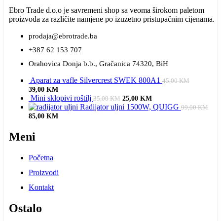
Ebro Trade d.o.o je savremeni shop sa veoma širokom paletom
proizvoda za različite namjene po izuzetno pristupačnim cijenama.
prodaja@ebrotrade.ba
+387 62 153 707
Orahovica Donja b.b., Gračanica 74320, BiH
Aparat za vafle Silvercrest SWEK 800A1
45,00
KM
Original price was: 45,00 KM.
Current price is: 39,00 KM.
39,00
KM
Mini sklopivi roštilj
Original price was: 35,00 KM.
Current price is:
25,00
KM
35,00
KM
25,00 KM.
Radijator uljni 1500W, QUIGG
99,00
KM
Original price was: 99,00 KM.
Current price is: 85,00 KM.
85,00
KM
Meni
Početna
Proizvodi
Kontakt
Ostalo