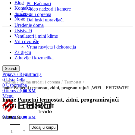
Blog
PC Računari
Kontakt
Video nadzori i kamere
Sniženje
Televizori i oprema
Novo
Daljinski upravljači
Uređenje doma
Usisivači
Ventilatori i mini klime
Vrt i dvorište
Vrtna rasvjeta i dekoracija
Za djecu
Zdravlje i kozmetika
Search
Prijava / Registracija
Click to enlarge
0
Lista želja
Početna
Klima uređaji i oprema
Termostat
0
Usporedba
home Pametni termostat, zidni, programirajući ,WiFi – FHT76WIFI
0
items
/
0,00
KM
Menu
home Pametni termostat, zidni, programirajući
,WiFi – FHT76WIFI
0
items
/
0,00
KM
99,90
KM
Dodaj u korpu