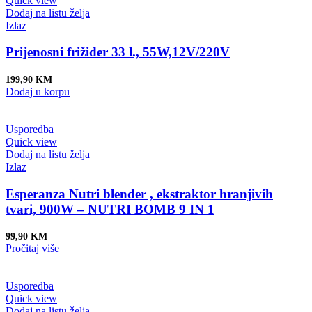
Quick view
Dodaj na listu želja
Izlaz
Prijenosni frižider 33 l., 55W,12V/220V
199,90
KM
Dodaj u korpu
Usporedba
Quick view
Dodaj na listu želja
Izlaz
Esperanza Nutri blender , ekstraktor hranjivih
tvari, 900W – NUTRI BOMB 9 IN 1
99,90
KM
Pročitaj više
Usporedba
Quick view
Dodaj na listu želja