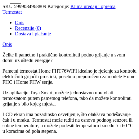
SKU
5999084968809
Kategorije:
Klima uređaji i oprema
,
Termostat
Opis
Recenzije (0)
Dostava i plaćanje
Opis
Želite li pametno i praktično kontrolirati podno grijanje u svom
domu uz uštedu energije?
Pametni termostat Home FHT76WIFI idealno je rješenje za kontrolu
električnih grijaćih prostirki, posebno preporučeno za modele Home
FHC i Home FHW serije.
Uz aplikaciju Tuya Smart, možete jednostavno upravljati
termostatom putem pametnog telefona, tako da možete kontrolirati
grijanje s bilo kojeg mjesta.
LCD ekran ima pozadinsko osvetljenje, što olakšava podešavanje
čak i u mraku. Termostat može raditi na osnovu podnog senzora ili
sobne temperature, a možete podesiti temperaturu između 5 i 60 °C
u koracima od pola stepena.