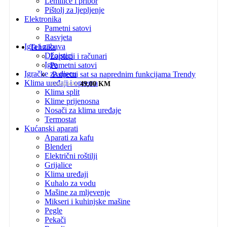
Lemilice i pribor
Pištolj za ljepljenje
Elektronika
Pametni satovi
Rasvjeta
Igra i zabava
Tehnika
Džojstici
Laptopi i računari
Igre
Pametni satovi
Igračke za djecu
Pametni sat sa naprednim funkcijama Trendy
Klima uređaji i oprema
Original price was: 59,00 KM.
Current price is: 49,00 KM.
49,00
KM
59,00
KM
Klima split
Klime prijenosna
Nosači za klima uređaje
Termostat
Kućanski aparati
Aparati za kafu
Blenderi
Električni roštilji
Grijalice
Klima uređaji
Kuhalo za vodu
Mašine za mljevenje
Mikseri i kuhinjske mašine
Pegle
Pekači