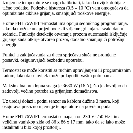
Izmjerene temperature se mogu kalibrirati, tako da uvijek dobijate
tačne podatke. Podesiva histereza (0,5 – 10 °C) vam omogućava da
optimizirate cikluse grijanja, smanjujući troškove energije.
Home FHT76WIFI termostat ima opciju sedmičnog programiranja,
tako da možete unaprijed podesiti vrijeme grijanja za svaki dan u
sedmici. Funkcija detekcije otvaranja prozora automatski isključuje
grijanje kada otkrije otvoren prozor, dodatno smanjujući potrošnju
energije.
Funkcija zaključavanja za djecu sprječava slučajne promjene
postavki, osiguravajući bezbednu upotrebu.
Termostat se može koristiti sa ručnim upravljanjem ili programiranim
radom, tako da se uvijek može prilagoditi vašim potrebama.
Maksimalna preklopna snaga je 3680 W (16 A), što je dovoljno da
zadovolji većinu potreba za grijanjem domaćinstva.
Uz uređaj dolazi i podni senzor sa kablom dužine 3 metra, koji
osigurava precizno mjerenje temperature na površini poda.
Home FHT76WIFI termostat se napaja od 230 V~/50 Hz i ima
veličinu vanjskog zida od 86 x 86 x 17 mm, tako da se lako može
instalirati u bilo kojoj prostoriji.