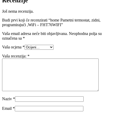
Recenzije
Još nema recenzija.
Budi prvi koji će recenzirati “home Pametni termostat, zidni,
programirajući ,WiFi – FHT76WIFI”
Vaša email adresa neće biti objavljivana.
Neophodna polja su
označena sa
*
Vaša ocjena
*
Vaša recenzija:
*
Naziv
*
Email
*