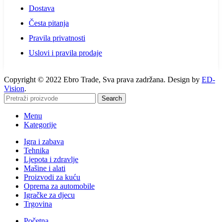
Dostava
Česta pitanja
Pravila privatnosti
Uslovi i pravila prodaje
Copyright © 2022 Ebro Trade, Sva prava zadržana. Design by
ED-
Vision
.
Search
Menu
Kategorije
Igra i zabava
Tehnika
Ljepota i zdravlje
Mašine i alati
Proizvodi za kuću
Oprema za automobile
Igračke za djecu
Trgovina
Početna