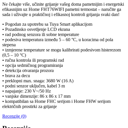
Ne čekajte više, učinite grijanje vašeg doma pametnijim i energetski
efikasnijim uz Home FHT76WIFI pametni termostat – naručite ga
sada i uživajte u praktičnoj i efikasnoj kontroli grijanja svaki dan!
• Pogodan za upotrebu sa Tuya Smart aplikacijom
• Pozadinsko osvetljenje LCD ekrana
• rad podnog senzora ili sobne temperature
• podesiva temperatura između 5 – 60 °C, u koracima od pola
stepena
• izmjerene temperature se mogu kalibrirati podesivom histerezom
(0,5 – 10 °C)
• ručna kontrola ili programski rad
• opcija sedmičnog programiranja
• detekcija otvaranja prozora
• brava za decu
• preklopni max. snaga: 3680 W (16 A)
• podni senzor uključen, kabel 3 m
• napajanje: 230 V~/50 Hz
• vanjske dimenzije: 86 x 86 x 17 mm
• kompatibilan sa Home FHC serijom i Home FHW serijom
električnih prostirki za grijanje
Recenzije (0)