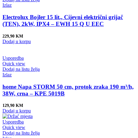
Izlaz
Electrolux Bojler 15 lit., Cijevni električni grijač
(TEN), 2kW, IPX4 – EWH 15 Q U EEC
229,90
KM
Dodaj u korpu
Usporedba
Quick view
Dodaj na listu želja
Izlaz
home Napa STORM 50 cm, protok zraka 190 m³/h,
38W, crna – KPE 5019B
129,90
KM
Dodaj u korpu
Usporedba
Quick view
Dodaj na listu želja