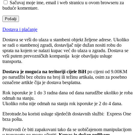
Sačuvaj moje ime, email i web stranicu u ovom browseru za
buduće komentare.
Dostava i plaćanje
Dostava se vrši do ulaza u stambeni objekt željene adrese. Ukoliko
se radi o stambenoj zgradi, dostavljač nije dužan nositi robu do
sprata na kojem se nalazi kupac već do ulaza u zgradu. Dostava se
vrši putem prevozničkih kompanija koje obavljaju usluge
transporta.
Dostava je moguća na teritoriji cijele BiH
po cijeni od 9.00KM
po narudžbi bez obzira na broj ili težinu artikala, osim za posebno
označene artikle čija je dostava besplatna.
Rok isporuke je 1 do 3 radna dana od dana narudžbe ukoliko je roba
odmah na stanju.
Ukoliko roba nije odmah na stanju rok isporuke je 2 do 4 dana.
Ebrotrade.ba koristi usluge sljedećih dostavnih službi: Express One
brza pošta.
Proizvodi će biti zapakovani tako da se uobičajenom manipulacijom
u transportu ne mogu oštetiti.
Kupac je dužan prilikom