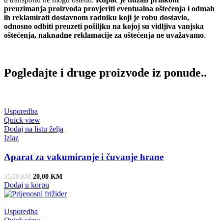
preuzimanja proizvoda provjeriti eventualna oštećenja i odmah
ih reklamirati dostavnom radniku koji je robu dostavio,
odnosno odbiti preuzeti pošiljku na kojoj su vidljiva vanjska
oštećenja, naknadne reklamacije za oštećenja ne uvažavamo
.
Pogledajte i druge proizvode iz ponude..
Usporedba
Quick view
Dodaj na listu želja
Izlaz
Aparat za vakumiranje i čuvanje hrane
Original price was: 35,00 KM.
Current price is: 20,00 KM.
20,00
KM
35,00
KM
Dodaj u korpu
Usporedba