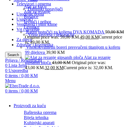
Televizori i oprema
Alat za kuću
Daljinski upravljači
Alat za rezanje
Uređenje doma
Bušilice
Usisivači
Izvijači i pribor
Ventilatori i mini klime
Lemilice
Vrt i dvorište
Radni jastučići za koljena DVA KOMADA
59,00
KM
Vrtna rasvjeta i dekoracija
Original price was: 59,00 KM.
49,00
KM
Current price
Za djecu
is: 49,00 KM.
Zdravlje i kozmetika
Visokokvalitetni boreri presvučeni titanijom u koferu
99 dijelova
39,90
KM
Search
Alat za rezanje
Prijava / Registracija
gipsanih ploča
43,00
KM
Original price was:
0
Lista želja
43,00 KM.
32,00
KM
Current price is: 32,00 KM.
0
Usporedba
0
items
/
0,00
KM
Menu
0
items
/
0,00
KM
Proizvodi za kuću
Baštenska oprema
Bijela tehnika
Kuhinjski aparati