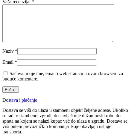
Vaša recenzija:
*
Naziv
*
Email
*
Sačuvaj moje ime, email i web stranicu u ovom browseru za
buduće komentare.
Dostava i plaćanje
Dostava se vrši do ulaza u stambeni objekt željene adrese. Ukoliko
se radi o stambenoj zgradi, dostavljač nije dužan nositi robu do
sprata na kojem se nalazi kupac već do ulaza u zgradu. Dostava se
vrši putem prevozničkih kompanija koje obavljaju usluge
transporta.