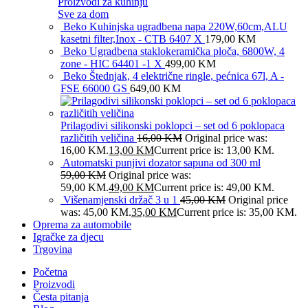
Proizvodi za kuhinju
Sve za dom
Beko Kuhinjska ugradbena napa 220W,60cm,ALU
kasetni filter,Inox - CTB 6407 X
179,00
KM
Beko Ugradbena staklokeramička ploča, 6800W, 4
zone - HIC 64401 -1 X
499,00
KM
Beko Štednjak, 4 električne ringle, pećnica 67l, A -
FSE 66000 GS
649,00
KM
Prilagodivi silikonski poklopci – set od 6 poklopaca
različitih veličina
16,00
KM
Original price was:
16,00 KM.
13,00
KM
Current price is: 13,00 KM.
Automatski punjivi dozator sapuna od 300 ml
59,00
KM
Original price was:
59,00 KM.
49,00
KM
Current price is: 49,00 KM.
Višenamjenski držač 3 u 1
45,00
KM
Original price
was: 45,00 KM.
35,00
KM
Current price is: 35,00 KM.
Oprema za automobile
Igračke za djecu
Trgovina
Početna
Proizvodi
Česta pitanja