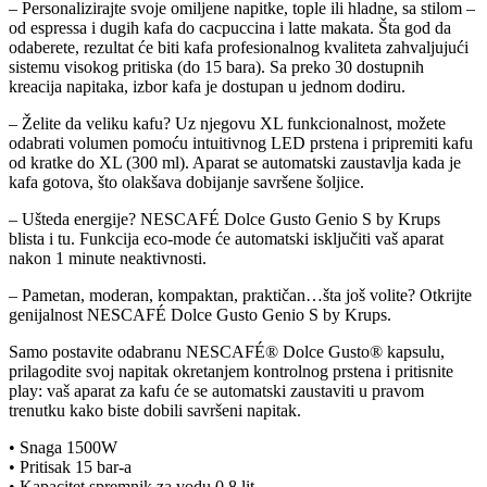
– Personalizirajte svoje omiljene napitke, tople ili hladne, sa stilom –
od espressa i dugih kafa do cacpuccina i latte makata. Šta god da
odaberete, rezultat će biti kafa profesionalnog kvaliteta zahvaljujući
sistemu visokog pritiska (do 15 bara). Sa preko 30 dostupnih
kreacija napitaka, izbor kafa je dostupan u jednom dodiru.
– Želite da veliku kafu? Uz njegovu XL funkcionalnost, možete
odabrati volumen pomoću intuitivnog LED prstena i pripremiti kafu
od kratke do XL (300 ml). Aparat se automatski zaustavlja kada je
kafa gotova, što olakšava dobijanje savršene šoljice.
– Ušteda energije? NESCAFÉ Dolce Gusto Genio S by Krups
blista i tu. Funkcija eco-mode će automatski isključiti vaš aparat
nakon 1 minute neaktivnosti.
– Pametan, moderan, kompaktan, praktičan…šta još volite? Otkrijte
genijalnost NESCAFÉ Dolce Gusto Genio S by Krups.
Samo postavite odabranu NESCAFÉ® Dolce Gusto® kapsulu,
prilagodite svoj napitak okretanjem kontrolnog prstena i pritisnite
play: vaš aparat za kafu će se automatski zaustaviti u pravom
trenutku kako biste dobili savršeni napitak.
• Snaga 1500W
• Pritisak 15 bar-a
• Kapacitet spremnik za vodu 0.8 lit.