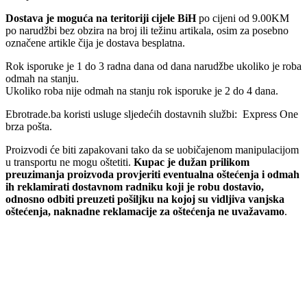
Dostava je moguća na teritoriji cijele BiH
po cijeni od 9.00KM
po narudžbi bez obzira na broj ili težinu artikala, osim za posebno
označene artikle čija je dostava besplatna.
Rok isporuke je 1 do 3 radna dana od dana narudžbe ukoliko je roba
odmah na stanju.
Ukoliko roba nije odmah na stanju rok isporuke je 2 do 4 dana.
Ebrotrade.ba koristi usluge sljedećih dostavnih službi: Express One
brza pošta.
Proizvodi će biti zapakovani tako da se uobičajenom manipulacijom
u transportu ne mogu oštetiti.
Kupac je dužan prilikom
preuzimanja proizvoda provjeriti eventualna oštećenja i odmah
ih reklamirati dostavnom radniku koji je robu dostavio,
odnosno odbiti preuzeti pošiljku na kojoj su vidljiva vanjska
oštećenja, naknadne reklamacije za oštećenja ne uvažavamo
.