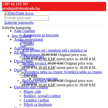
+387 62 153 707
prodaja@ebrotrade.ba
Izaberite kategoriju
Izaberite kategoriju
Alati i mašine
Kompresor za krecenje
Igra i zabava
Audio professional
Džojstici
Ostalo
Igre
Auto oprema
K10 gejmer set / tastatura miš i slušalice sa
Bicikli
mikrofonom
59,00
KM
Original price was:
Dječiji bicikli
59,00 KM.
49,00
KM
Current price is: 49,00 KM.
Djeca i bebe
Bežični joystick
49,00
KM
Original price was:
Igračke
49,00 KM.
39,00
KM
Current price is: 39,00 KM.
Dvorište
Svijetleća tabla za crtanje
Rasvjeta
23,00
KM
Solarna rasvjeta
Bežični joystick
49,00
KM
Original price was:
Raznjevi
49,00 KM.
39,00
KM
Current price is: 39,00 KM.
Električni alati i pribor
Blanje, pile
Bušilice, izvijači i pribor
Lemilice i pribor
Pištolj za ljepljenje