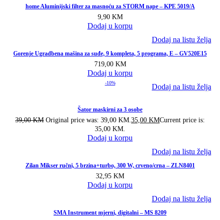
home Aluminijski filter za masnoću za STORM nape – KPE 5019/A
9,90
KM
Dodaj u korpu
Dodaj na listu želja
Gorenje Ugradbena mašina za suđe, 9 kompleta, 5 programa, E – GV520E15
719,00
KM
Dodaj u korpu
-10%
Dodaj na listu želja
Šator maskirni za 3 osobe
39,00
KM
Original price was: 39,00 KM.
35,00
KM
Current price is:
35,00 KM.
Dodaj u korpu
Dodaj na listu želja
Zilan Mikser ručni, 5 brzina+turbo, 300 W, crveno/crna – ZLN8401
32,95
KM
Dodaj u korpu
Dodaj na listu želja
SMA Instrument mjerni, digitalni – MS 8209