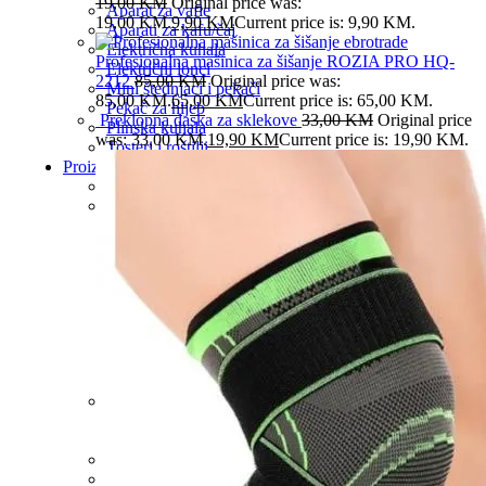
19,00
KM
Original price was:
Aparat za vafle
19,00 KM.
9,90
KM
Current price is: 9,90 KM.
Aparati za kafu/čaj
Električna kuhala
Profesionalna mašinica za šišanje ROZIA PRO HQ-
Električni lonci
2212
85,00
KM
Original price was:
Mini štednjaci i pekači
85,00 KM.
65,00
KM
Current price is: 65,00 KM.
Pekač za hljeb
Preklopna daska za sklekove
33,00
KM
Original price
Plinska kuhala
was: 33,00 KM.
19,90
KM
Current price is: 19,90 KM.
Tosteri i roštilji
Proizvodi za kuću
Baštenska oprema
Bijela tehnika
Bojleri
Frižideri/ Zamrzivači/ Vitrine
Mašina za pranje suđa
Mikrovalne pećnice
Nape
Štednjaci
Ugradbena pećnica
Ugradbena ploča
Vinske vitrine
Kuhinjski aparati
Aparati za kafu
Roštilji
Proizvodi za kuhinju
Sve za dom