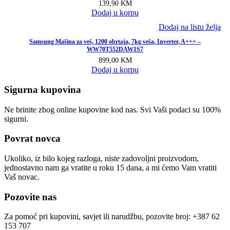
139,90
KM
Dodaj u korpu
Dodaj na listu želja
Samsung Mašina za veš, 1200 obrtaja, 7kg veša, Inverter, A+++ –
WW70T552DAW1S7
899,00
KM
Dodaj u korpu
Sigurna kupovina
Ne brinite zbog online kupovine kod nas. Svi Vaši podaci su 100%
sigurni.
Povrat novca
Ukoliko, iz bilo kojeg razloga, niste zadovoljni proizvodom,
jednostavno nam ga vratite u roku 15 dana, a mi ćemo Vam vratiti
Vaš novac.
Pozovite nas
Za pomoć pri kupovini, savjet ili narudžbu, pozovite broj: +387 62
153 707