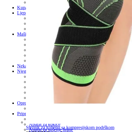
Usisivači
Kupatilo
Ljepota i zdravlje
Ljepota
Trening i oprema
Zdravlje
Mašine i alati
Alat za kuću
Alat za rezanje
Brusilice
Bušilice
Lemilice
Nekategorisano
Njega rublja
Daske za peglanje
Mašina za pranje veša
Mašina za pranje veša/Sušilica
Mašina za sušenje veša
Sušila za veš
Oprema za automobile
Prekrivači za auto
Priprema hrane
Aparat za jaja
Aparat za kokice
Steznik za koljeno sa kompresijskom podrškom
Aparat za sušenje hrane