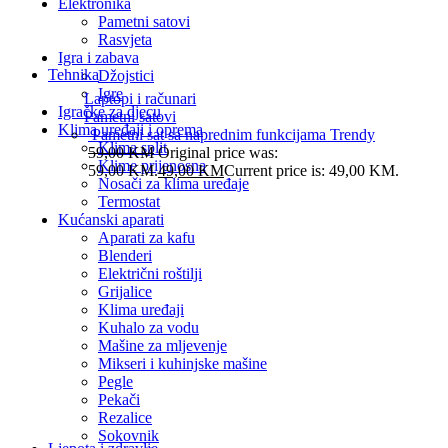
Elektronika
Pametni satovi
Rasvjeta
Igra i zabava
Tehnika
Džojstici
Igre
Laptopi i računari
Igračke za djecu
Pametni satovi
Klima uređaji i oprema
Pametni sat sa naprednim funkcijama Trendy
Klima split
59,00
KM
Original price was:
Klime prijenosna
59,00 KM.
49,00
KM
Current price is: 49,00 KM.
Nosači za klima uređaje
Termostat
Kućanski aparati
Aparati za kafu
Blenderi
Električni roštilji
Grijalice
Klima uređaji
Kuhalo za vodu
Mašine za mljevenje
Mikseri i kuhinjske mašine
Pegle
Pekači
Rezalice
Sokovnik