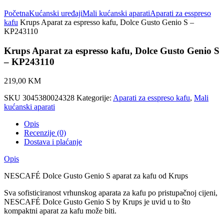
Click to enlarge
Početna
Kućanski uređaji
Mali kućanski aparati
Aparati za esspreso
kafu
Krups Aparat za espresso kafu, Dolce Gusto Genio S –
KP243110
Krups Aparat za espresso kafu, Dolce Gusto Genio S
– KP243110
219,00
KM
SKU
3045380024328
Kategorije:
Aparati za esspreso kafu
,
Mali
kućanski aparati
Opis
Recenzije (0)
Dostava i plaćanje
Opis
NESCAFÉ Dolce Gusto Genio S aparat za kafu od Krups
Sva sofisticiranost vrhunskog aparata za kafu po pristupačnoj cijeni,
NESCAFÉ Dolce Gusto Genio S by Krups je uvid u to što
kompaktni aparat za kafu može biti.