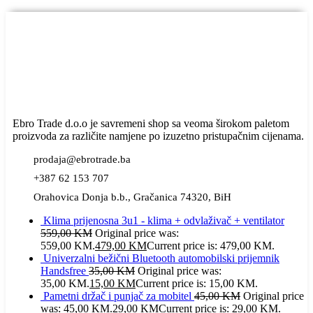
Ebro Trade d.o.o je savremeni shop sa veoma širokom paletom
proizvoda za različite namjene po izuzetno pristupačnim cijenama.
prodaja@ebrotrade.ba
+387 62 153 707
Orahovica Donja b.b., Gračanica 74320, BiH
Klima prijenosna 3u1 - klima + odvlaživač + ventilator
559,00
KM
Original price was:
559,00 KM.
479,00
KM
Current price is: 479,00 KM.
Univerzalni bežični Bluetooth automobilski prijemnik
Handsfree
35,00
KM
Original price was:
35,00 KM.
15,00
KM
Current price is: 15,00 KM.
Pametni držač i punjač za mobitel
45,00
KM
Original price
was: 45,00 KM.
29,00
KM
Current price is: 29,00 KM.