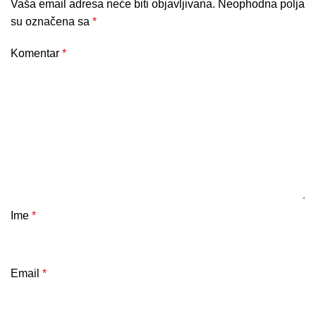
Vaša email adresa neće biti objavljivana.
Neophodna polja
su označena sa
*
Komentar
*
Ime
*
Email
*