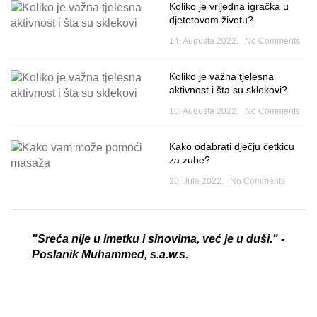
Koliko je vrijedna igračka u
djetetovom životu?
14. Augusta 2022.
No Comments
Koliko je važna tjelesna
aktivnost i šta su sklekovi?
10. Augusta 2022.
No Comments
Kako odabrati dječju četkicu
za zube?
20. Jula 2022.
No Comments
"Sreća nije u imetku i sinovima, već je u duši." -
Poslanik Muhammed, s.a.w.s.