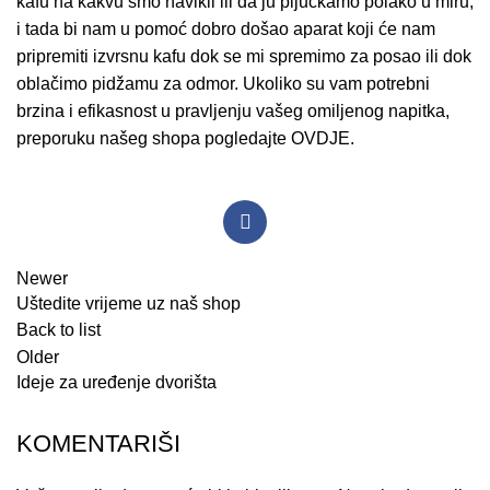
kafu na kakvu smo navikli ili da ju pijuckamo polako u miru,
i tada bi nam u pomoć dobro došao aparat koji će nam
pripremiti izvrsnu kafu dok se mi spremimo za posao ili dok
oblačimo pidžamu za odmor. Ukoliko su vam potrebni
brzina i efikasnost u pravljenju vašeg omiljenog napitka,
preporuku našeg shopa pogledajte
OVDJE.
Newer
Uštedite vrijeme uz naš shop
Back to list
Older
Ideje za uređenje dvorišta
KOMENTARIŠI