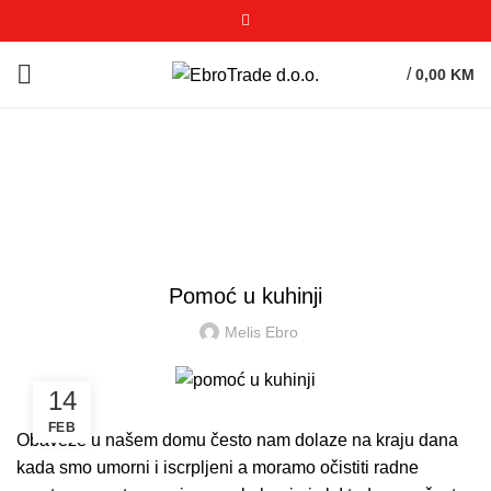
/
0,00
KM
Blog
POČETNA
SVE ZA KUĆU I DOM
SVE ZA KUĆU I DOM
Pomoć u kuhinji
Melis Ebro
14
FEB
Obaveze u našem domu često nam dolaze na kraju dana
kada smo umorni i iscrpljeni a moramo očistiti radne