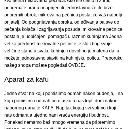
kvalitetna mikrovalna pećnica. Ako ste često u žurbi,
pripremate hranu unaprijed ili jednostavno želite brzo
pripremiti obrok, mikrovalna pećnica postat će vaš najbolji
prijatelj. Od podgrijavanja obroka, odleđivanja pa sve do
pečenja kolača i zagrijavanja posuđa, mikrovalna pećnica
postala je uobičajeni pomagač u raznim kuhinjama Jedna
velika prednost mikrovalne pećnice je što zbog svoje
veličine stane u svaku kuhinju i dovoljno je malena da ju
možete jednostavno staviti na kuhinjsku policu, Preporuku
našeg shopa možete pogledati
OVDJE.
Aparat za kafu
Jedna stvar na koju pomislimo odmah nakon buđenja, i na
koju pomislimo odmah pri ulasku u naš topli dom nakon
napornog dana je KAFA. Napitak kojeg svi volimo i koji
nas odmara a ujedno nam vraća energiju i budnost.
Ponekad nemamo baš mnogo vremena da pripremimo