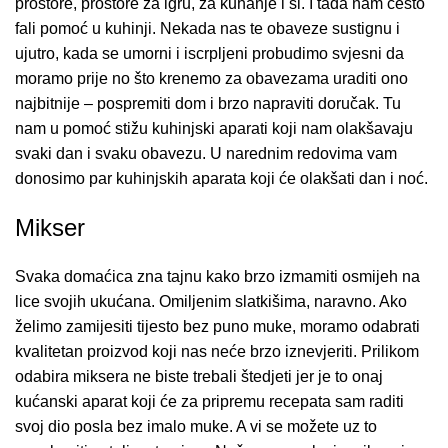
prostore, prostore za igru, za kuhanje i sl. I tada nam često
fali pomoć u kuhinji. Nekada nas te obaveze sustignu i
ujutro, kada se umorni i iscrpljeni probudimo svjesni da
moramo prije no što krenemo za obavezama uraditi ono
najbitnije – pospremiti dom i brzo napraviti doručak. Tu
nam u pomoć stižu kuhinjski aparati koji nam olakšavaju
svaki dan i svaku obavezu. U narednim redovima vam
donosimo par kuhinjskih aparata koji će olakšati dan i noć.
Mikser
Svaka domaćica zna tajnu kako brzo izmamiti osmijeh na
lice svojih ukućana. Omiljenim slatkišima, naravno. Ako
želimo zamijesiti tijesto bez puno muke, moramo odabrati
kvalitetan proizvod koji nas neće brzo iznevjeriti. Prilikom
odabira miksera ne biste trebali štedjeti jer je to onaj
kućanski aparat koji će za pripremu recepata sam raditi
svoj dio posla bez imalo muke. A vi se možete uz to