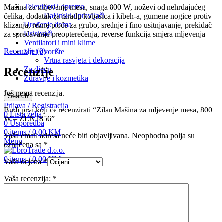
Televizori i oprema
Mašina za mljevenje mesa, snaga 800 W, noževi od nehrđajućeg
Daljinski upravljači
čelika, dodatak za izradu kobasica i kibeh-a, gumene nogice protiv
Uređenje doma
klizanja, rezne ploče za grubo, srednje i fino usitnjavanje, prekidač
Usisivači
za sprečavanje preopterečenja, reverse funkcija smjera mljevenja
Ventilatori i mini klime
Recenzije (0)
Vrt i dvorište
Vrtna rasvjeta i dekoracija
Za djecu
Recenzije
Zdravlje i kozmetika
Još nema recenzija.
Search
Prijava / Registracija
Budi prvi koji će recenzirati “Zilan Mašina za mljevenje mesa, 800
0
Lista želja
W – ZLN7856”
0
Usporedba
0
items
/
0,00
KM
Vaša email adresa neće biti objavljivana.
Neophodna polja su
Menu
označena sa
*
0
items
/
0,00
KM
Vaša ocjena
*
Vaša recenzija:
*