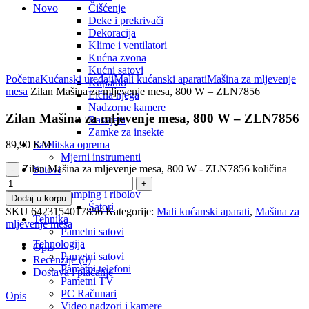
Novo
Čišćenje
Deke i prekrivači
Dekoracija
Klime i ventilatori
Kućna zvona
Click to enlarge
Kućni satovi
Početna
Kućanski uređaji
Mali kućanski aparati
Mašina za mljevenje
Kupatilo
mesa
Zilan Mašina za mljevenje mesa, 800 W – ZLN7856
Lična njega
Nadzorne kamere
Zilan Mašina za mljevenje mesa, 800 W – ZLN7856
Rasvjeta
Zamke za insekte
Satelitska oprema
89,90
KM
Mjerni instrumenti
Zilan Mašina za mljevenje mesa, 800 W - ZLN7856 količina
Satovi
Sport
Kamping i ribolov
Dodaj u korpu
Šatori
SKU
6423154017856
Kategorije:
Mali kućanski aparati
,
Mašina za
Tehnika
mljevenje mesa
Pametni satovi
Tehnologija
Opis
Pametni satovi
Recenzije (0)
Pametni telefoni
Dostava i plaćanje
Pametni TV
PC Računari
Opis
Video nadzori i kamere