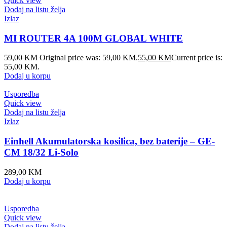
Quick view
Dodaj na listu želja
Izlaz
MI ROUTER 4A 100M GLOBAL WHITE
59,00
KM
Original price was: 59,00 KM.
55,00
KM
Current price is:
55,00 KM.
Dodaj u korpu
Usporedba
Quick view
Dodaj na listu želja
Izlaz
Einhell Akumulatorska kosilica, bez baterije – GE-
CM 18/32 Li-Solo
289,00
KM
Dodaj u korpu
Usporedba
Quick view
Dodaj na listu želja