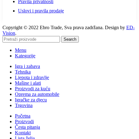
Pravila privatnosti
Uslovi i pravila prodaje
Copyright © 2022 Ebro Trade, Sva prava zadržana. Design by
ED-
Vision
.
Search
Menu
Kategorije
Igra i zabava
Tehnika
Ljepota i zdravlje
Mašine i alati
Proizvodi za kuću
Oprema za automobile
Igračke za djecu
Trgovina
Početna
Proizvodi
Česta pitanja
Kontakt
Lista želja