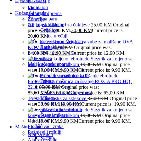
Ljepota i zdravlje
Usisivači
Ventilatori
Ljepota
Kućanski uređaji
Trening i oprema
Čistači na paru
Zdravlje
Grijanje i hlađenje
Silikonski fiksatori za čukljeve
25,00
KM
Original
Grijalice
price was: 25,00 KM.
20,00
KM
Current price is:
Klima uređaji
20,00 KM.
konvektori i radijatori
Četkica za zube za mališane DVA
Rashalđivač
KOMADA
24,00
KM
Original price was:
Indukcijske ploča – rešo
24,00 KM.
12,90
KM
Current price is: 12,90 KM.
Kafe aparati
Steznik za koljeno sa
Mali kućanski aparati
kompresijskom podrškom
19,00
KM
Original price
Aparat za vakumiranje
was: 19,00 KM.
9,90
KM
Current price is: 9,90 KM.
Aparati za esspreso kafu
Friteze
Profesionalna mašinica za šišanje ROZIA PRO HQ-
Kuhinjske vage
2212
85,00
KM
Original price was:
Mašina za mljevenje mesa
85,00 KM.
65,00
KM
Current price is: 65,00 KM.
Mikser
Preklopna daska za sklekove
33,00
KM
Original price
Rezalice i sjeckalice
was: 33,00 KM.
19,90
KM
Current price is: 19,90 KM.
Sokovnici i Citrusete
Steznik za koljeno sa
Štapni mikser
kompresijskom podrškom
19,00
KM
Original price
Odvlaživači
was: 19,00 KM.
9,90
KM
Current price is: 9,90 KM.
Pročišćivači zraka
Mašine i alati
Ražnjevi i roštilji
Alat za kuću
Sjecko
Alat za rezanje