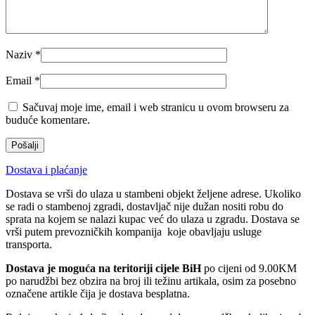
Naziv
*
Email
*
Sačuvaj moje ime, email i web stranicu u ovom browseru za
buduće komentare.
Dostava i plaćanje
Dostava se vrši do ulaza u stambeni objekt željene adrese. Ukoliko
se radi o stambenoj zgradi, dostavljač nije dužan nositi robu do
sprata na kojem se nalazi kupac već do ulaza u zgradu. Dostava se
vrši putem prevozničkih kompanija koje obavljaju usluge
transporta.
Dostava je moguća na teritoriji cijele BiH
po cijeni od 9.00KM
po narudžbi bez obzira na broj ili težinu artikala, osim za posebno
označene artikle čija je dostava besplatna.