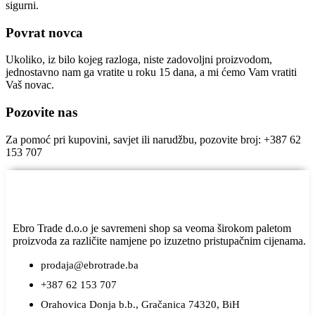
sigurni.
Povrat novca
Ukoliko, iz bilo kojeg razloga, niste zadovoljni proizvodom,
jednostavno nam ga vratite u roku 15 dana, a mi ćemo Vam vratiti
Vaš novac.
Pozovite nas
Za pomoć pri kupovini, savjet ili narudžbu, pozovite broj: +387 62
153 707
Ebro Trade d.o.o je savremeni shop sa veoma širokom paletom
proizvoda za različite namjene po izuzetno pristupačnim cijenama.
prodaja@ebrotrade.ba
+387 62 153 707
Orahovica Donja b.b., Gračanica 74320, BiH