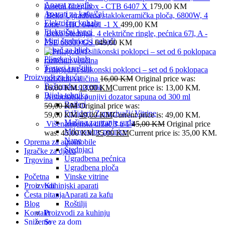
Aparat za vafle
kasetni filter,Inox - CTB 6407 X
179,00
KM
Aparati za kafu/čaj
Beko Ugradbena staklokeramička ploča, 6800W, 4
Električna kuhala
zone - HIC 64401 -1 X
499,00
KM
Električni lonci
Beko Štednjak, 4 električne ringle, pećnica 67l, A -
Mini štednjaci i pekači
FSE 66000 GS
649,00
KM
Pekač za hljeb
Plinska kuhala
Tosteri i roštilji
Prilagodivi silikonski poklopci – set od 6 poklopaca
Proizvodi za kuću
različitih veličina
16,00
KM
Original price was:
Baštenska oprema
16,00 KM.
13,00
KM
Current price is: 13,00 KM.
Bijela tehnika
Automatski punjivi dozator sapuna od 300 ml
Bojleri
59,00
KM
Original price was:
Frižideri/ Zamrzivači/ Vitrine
59,00 KM.
49,00
KM
Current price is: 49,00 KM.
Mašina za pranje suđa
Višenamjenski držač 3 u 1
45,00
KM
Original price
Mikrovalne pećnice
was: 45,00 KM.
35,00
KM
Current price is: 35,00 KM.
Nape
Oprema za automobile
Štednjaci
Igračke za djecu
Ugradbena pećnica
Trgovina
Ugradbena ploča
Početna
Vinske vitrine
Proizvodi
Kuhinjski aparati
Česta pitanja
Aparati za kafu
Blog
Roštilji
Kontakt
Proizvodi za kuhinju
Sniženje
Sve za dom