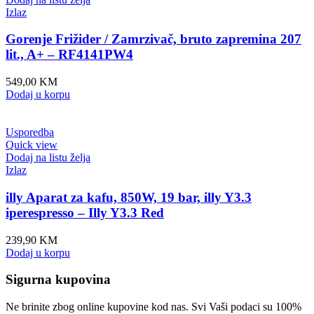
Izlaz
Gorenje Frižider / Zamrzivač, bruto zapremina 207
lit., A+ – RF4141PW4
549,00
KM
Dodaj u korpu
Usporedba
Quick view
Dodaj na listu želja
Izlaz
illy Aparat za kafu, 850W, 19 bar, illy Y3.3
iperespresso – Illy Y3.3 Red
239,90
KM
Dodaj u korpu
Sigurna kupovina
Ne brinite zbog online kupovine kod nas. Svi Vaši podaci su 100%