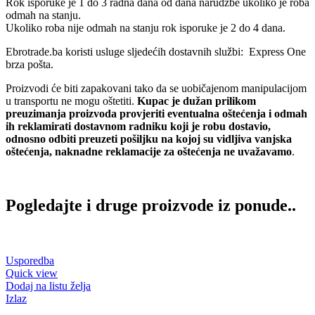
Rok isporuke je 1 do 3 radna dana od dana narudžbe ukoliko je roba
odmah na stanju.
Ukoliko roba nije odmah na stanju rok isporuke je 2 do 4 dana.
Ebrotrade.ba koristi usluge sljedećih dostavnih službi: Express One
brza pošta.
Proizvodi će biti zapakovani tako da se uobičajenom manipulacijom
u transportu ne mogu oštetiti.
Kupac je dužan prilikom
preuzimanja proizvoda provjeriti eventualna oštećenja i odmah
ih reklamirati dostavnom radniku koji je robu dostavio,
odnosno odbiti preuzeti pošiljku na kojoj su vidljiva vanjska
oštećenja, naknadne reklamacije za oštećenja ne uvažavamo
.
Pogledajte i druge proizvode iz ponude..
Usporedba
Quick view
Dodaj na listu želja
Izlaz