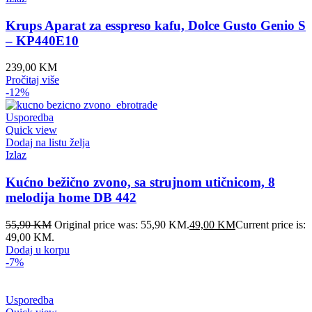
Krups Aparat za esspreso kafu, Dolce Gusto Genio S
– KP440E10
239,00
KM
Pročitaj više
-12%
Usporedba
Quick view
Dodaj na listu želja
Izlaz
Kućno bežično zvono, sa strujnom utičnicom, 8
melodija home DB 442
55,90
KM
Original price was: 55,90 KM.
49,00
KM
Current price is:
49,00 KM.
Dodaj u korpu
-7%
Usporedba