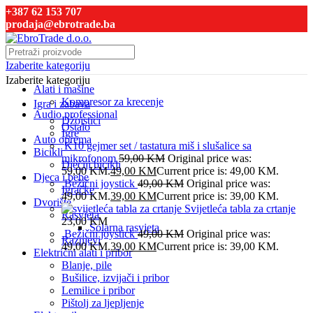
+387 62 153 707
prodaja@ebrotrade.ba
Izaberite kategoriju
Izaberite kategoriju
Alati i mašine
Kompresor za krecenje
Igra i zabava
Audio professional
Džojstici
Ostalo
Igre
Auto oprema
K10 gejmer set / tastatura miš i slušalice sa
Bicikli
mikrofonom
59,00
KM
Original price was:
Dječiji bicikli
59,00 KM.
49,00
KM
Current price is: 49,00 KM.
Djeca i bebe
Bežični joystick
49,00
KM
Original price was:
Igračke
49,00 KM.
39,00
KM
Current price is: 39,00 KM.
Dvorište
Svijetleća tabla za crtanje
Rasvjeta
23,00
KM
Solarna rasvjeta
Bežični joystick
49,00
KM
Original price was:
Raznjevi
49,00 KM.
39,00
KM
Current price is: 39,00 KM.
Električni alati i pribor
Blanje, pile
Bušilice, izvijači i pribor
Lemilice i pribor
Pištolj za ljepljenje