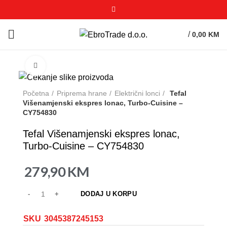
/
0,00
KM
Click to enlarge
Početna
Priprema hrane
Električni lonci
Tefal
Višenamjenski ekspres lonac, Turbo-Cuisine –
CY754830
Tefal Višenamjenski ekspres lonac,
Turbo-Cuisine – CY754830
279,90
KM
DODAJ U KORPU
SKU
3045387245153