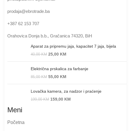
prodaja@ebrotrade.ba
+387 62 153 707
Orahovica Donja b.b., Gračanica 74320, BiH
Aparat za pripremu jaja, kapacitet 7 jaja, bijela
25,00
KM
40,00
KM
Električna prskalica za farbanje
55,00
KM
85,00
KM
Lovačka kamera, za nadzor i praćenje
159,00
KM
199,00
KM
Meni
Početna