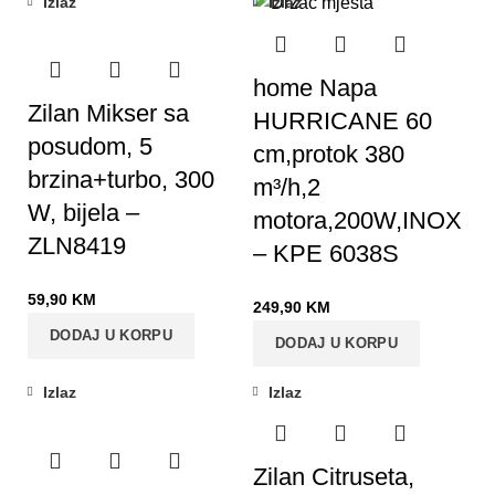
Izlaz
Izlaz
home Napa
Zilan Mikser sa
HURRICANE 60
posudom, 5
cm,protok 380
brzina+turbo, 300
m³/h,2
W, bijela –
motora,200W,INOX
ZLN8419
– KPE 6038S
59,90
KM
249,90
KM
DODAJ U KORPU
DODAJ U KORPU
Izlaz
Izlaz
Zilan Citruseta,