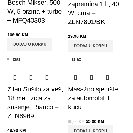
Bosch Mikser, 500
zapremina 1 l., 40
W, 5 brzina + turbo
W, crna –
– MFQ40303
ZLN7801/BK
109,90
KM
29,90
KM
DODAJ U KORPU
DODAJ U KORPU
Izlaz
Izlaz
-15%
Zilan Sušilo za veš,
Masažno sjedište
18 met. žica za
za automobil ili
sušenje, Bianco –
kuću
ZLN8969
55,00
KM
65,00
KM
49,90
KM
DODAJ U KORPU