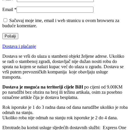
Email
*
Sačuvaj moje ime, email i web stranicu u ovom browseru za
buduće komentare.
Dostava i plaćanje
Dostava se vrši do ulaza u stambeni objekt željene adrese. Ukoliko
se radi o stambenoj zgradi, dostavljač nije dužan nositi robu do
sprata na kojem se nalazi kupac već do ulaza u zgradu. Dostava se
vrši putem prevozničkih kompanija koje obavljaju usluge
transporta.
Dostava je moguća na teritoriji cijele BiH
po cijeni od 9.00KM
po narudžbi bez obzira na broj ili težinu artikala, osim za posebno
označene artikle čija je dostava besplatna.
Rok isporuke je 1 do 3 radna dana od dana narudžbe ukoliko je roba
odmah na stanju.
Ukoliko roba nije odmah na stanju rok isporuke je 2 do 4 dana.
Ebrotrade.ba koristi usluge sljedećih dostavnih službi: Express One