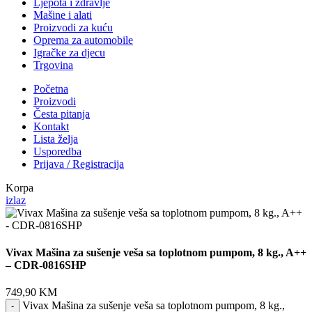
Ljepota i zdravlje
Mašine i alati
Proizvodi za kuću
Oprema za automobile
Igračke za djecu
Trgovina
Početna
Proizvodi
Česta pitanja
Kontakt
Lista želja
Usporedba
Prijava / Registracija
Korpa
izlaz
Vivax Mašina za sušenje veša sa toplotnom pumpom, 8 kg., A++
– CDR-0816SHP
749,90
KM
Vivax Mašina za sušenje veša sa toplotnom pumpom, 8 kg.,