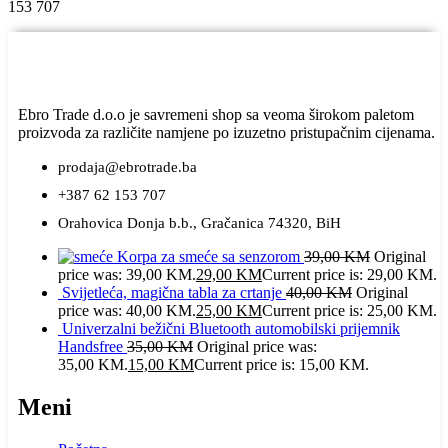
153 707
Ebro Trade d.o.o je savremeni shop sa veoma širokom paletom
proizvoda za različite namjene po izuzetno pristupačnim cijenama.
prodaja@ebrotrade.ba
+387 62 153 707
Orahovica Donja b.b., Gračanica 74320, BiH
Korpa za smeće sa senzorom
39,00
KM
Original
price was: 39,00 KM.
29,00
KM
Current price is: 29,00 KM.
Svijetleća, magična tabla za crtanje
40,00
KM
Original
price was: 40,00 KM.
25,00
KM
Current price is: 25,00 KM.
Univerzalni bežični Bluetooth automobilski prijemnik
Handsfree
35,00
KM
Original price was:
35,00 KM.
15,00
KM
Current price is: 15,00 KM.
Meni