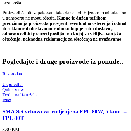
brza pošta.
Proizvodi će biti zapakovani tako da se uobičajenom manipulacijom
u transportu ne mogu oštetiti.
Kupac je dužan prilikom
preuzimanja proizvoda provjeriti eventualna oštećenja i odmah
ih reklamirati dostavnom radniku koji je robu dostavio,
odnosno odbiti preuzeti pošiljku na kojoj su vidljiva vanjska
oštećenja, naknadne reklamacije za oštećenja ne uvažavamo
.
Pogledajte i druge proizvode iz ponude..
Rasprodato
Usporedba
Quick view
Dodaj na listu želja
Izlaz
SMA Set vrhova za lemljenje za FPL 80W, 5 kom. –
FPL 80T
8,90
KM