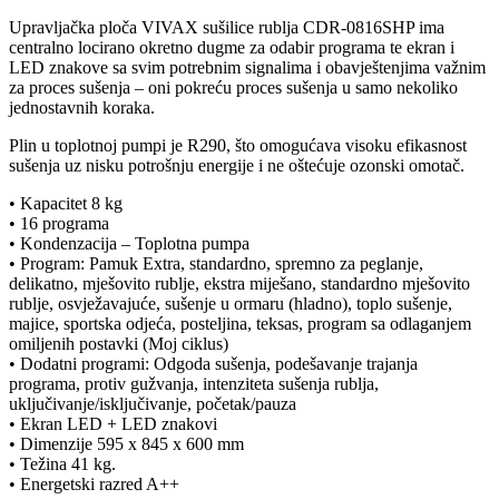
Upravljačka ploča VIVAX sušilice rublja CDR-0816SHP ima
centralno locirano okretno dugme za odabir programa te ekran i
LED znakove sa svim potrebnim signalima i obavještenjima važnim
za proces sušenja – oni pokreću proces sušenja u samo nekoliko
jednostavnih koraka.
Plin u toplotnoj pumpi je R290, što omogućava visoku efikasnost
sušenja uz nisku potrošnju energije i ne oštećuje ozonski omotač.
• Kapacitet 8 kg
• 16 programa
• Kondenzacija – Toplotna pumpa
• Program: Pamuk Extra, standardno, spremno za peglanje,
delikatno, mješovito rublje, ekstra miješano, standardno mješovito
rublje, osvježavajuće, sušenje u ormaru (hladno), toplo sušenje,
majice, sportska odjeća, posteljina, teksas, program sa odlaganjem
omiljenih postavki (Moj ciklus)
• Dodatni programi: Odgoda sušenja, podešavanje trajanja
programa, protiv gužvanja, intenziteta sušenja rublja,
uključivanje/isključivanje, početak/pauza
• Ekran LED + LED znakovi
• Dimenzije 595 x 845 x 600 mm
• Težina 41 kg.
• Energetski razred A++