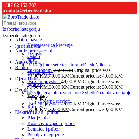
+387 62 153 707
prodaja@ebrotrade.ba
Izaberite kategoriju
Izaberite kategoriju
Alati i mašine
Kompresor za krecenje
Igra i zabava
Audio professional
Džojstici
Ostalo
Igre
Auto oprema
K10 gejmer set / tastatura miš i slušalice sa
Bicikli
mikrofonom
59,00
KM
Original price was:
Dječiji bicikli
59,00 KM.
49,00
KM
Current price is: 49,00 KM.
Djeca i bebe
Bežični joystick
49,00
KM
Original price was:
Igračke
49,00 KM.
39,00
KM
Current price is: 39,00 KM.
Dvorište
Svijetleća tabla za crtanje
Rasvjeta
23,00
KM
Solarna rasvjeta
Bežični joystick
49,00
KM
Original price was:
Raznjevi
49,00 KM.
39,00
KM
Current price is: 39,00 KM.
Električni alati i pribor
Blanje, pile
Bušilice, izvijači i pribor
Lemilice i pribor
Pištolj za ljepljenje