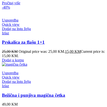
Pročitaj više
-40%
Usporedba
Quick view
Dodaj na listu želja
Izlaz
Prskalica za flašu 1+1
25,00
KM
Original price was: 25,00 KM.
15,00
KM
Current price is:
15,00 KM.
Dodaj u korpu
Usporedba
Quick view
Dodaj na listu želja
Izlaz
Bežična i punjiva magična četka
49,00
KM