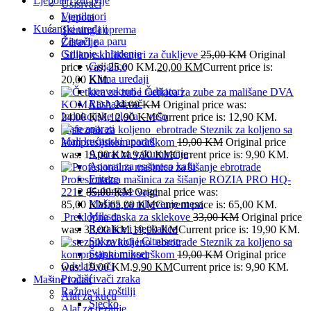
Ljepota i zdravlje
Usisivači
Ventilatori
Ljepota
Kućanski uređaji
Trening i oprema
Čistači na paru
Zdravlje
Grijanje i hlađenje
Silikonski fiksatori za čukljeve
25,00
KM
Original
Grijalice
price was: 25,00 KM.
20,00
KM
Current price is:
Klima uređaji
20,00 KM.
konvektori i radijatori
Četkica za zube za mališane DVA
Rashalđivač
KOMADA
24,00
KM
Original price was:
Indukcijske ploča – rešo
24,00 KM.
12,90
KM
Current price is: 12,90 KM.
Kafe aparati
Steznik za koljeno sa
Mali kućanski aparati
kompresijskom podrškom
19,00
KM
Original price
Aparat za vakumiranje
was: 19,00 KM.
9,90
KM
Current price is: 9,90 KM.
Aparati za esspreso kafu
Friteze
Profesionalna mašinica za šišanje ROZIA PRO HQ-
Kuhinjske vage
2212
85,00
KM
Original price was:
Mašina za mljevenje mesa
85,00 KM.
65,00
KM
Current price is: 65,00 KM.
Mikser
Preklopna daska za sklekove
33,00
KM
Original price
Rezalice i sjeckalice
was: 33,00 KM.
19,90
KM
Current price is: 19,90 KM.
Sokovnici i Citrusete
Steznik za koljeno sa
Štapni mikser
kompresijskom podrškom
19,00
KM
Original price
Odvlaživači
was: 19,00 KM.
9,90
KM
Current price is: 9,90 KM.
Pročišćivači zraka
Mašine i alati
Ražnjevi i roštilji
Alat za kuću
Sjecko
Alat za rezanje