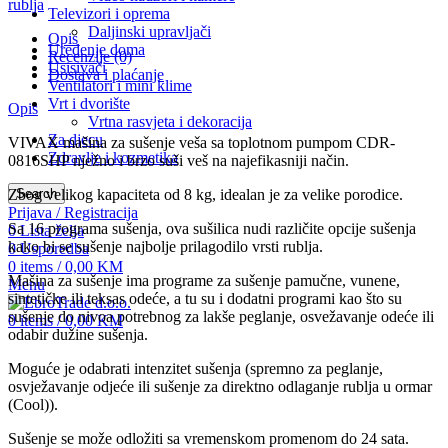
rublja
Televizori i oprema
Daljinski upravljači
Opis
Uređenje doma
Recenzije (0)
Usisivači
Dostava i plaćanje
Ventilatori i mini klime
Vrt i dvorište
Opis
Vrtna rasvjeta i dekoracija
Za djecu
VIVAX mašina za sušenje veša sa toplotnom pumpom CDR-
Zdravlje i kozmetika
0816SHP nježno i brzo suši veš na najefikasniji način.
Search
Zbog velikog kapaciteta od 8 kg, idealan je za velike porodice.
Prijava / Registracija
Sa 16 programa sušenja, ova sušilica nudi različite opcije sušenja
0
Lista želja
kako bi se sušenje najbolje prilagodilo vrsti rublja.
0
Usporedba
0
items
/
0,00
KM
Mašina za sušenje ima programe za sušenje pamučne, vunene,
Menu
sintetičke ili teksas odeće, a tu su i dodatni programi kao što su
sušenje do nivoa potrebnog za lakše peglanje, osvežavanje odeće ili
0
items
/
0,00
KM
odabir dužine sušenja.
Moguće je odabrati intenzitet sušenja (spremno za peglanje,
osvježavanje odjeće ili sušenje za direktno odlaganje rublja u ormar
(Cool)).
Sušenje se može odložiti sa vremenskom promenom do 24 sata.