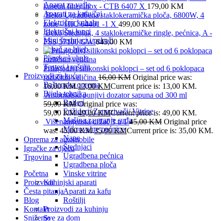
Aparat za vafle
kasetni filter,Inox - CTB 6407 X
179,00
KM
Aparati za kafu/čaj
Beko Ugradbena staklokeramička ploča, 6800W, 4
Električna kuhala
zone - HIC 64401 -1 X
499,00
KM
Električni lonci
Beko Štednjak, 4 staklokeramičke ringle, pećnica, A -
Mini štednjaci i pekači
FSS 57100 GW
645,00
KM
Pekač za hljeb
Plinska kuhala
Tosteri i roštilji
Prilagodivi silikonski poklopci – set od 6 poklopaca
Proizvodi za kuću
različitih veličina
16,00
KM
Original price was:
Baštenska oprema
16,00 KM.
13,00
KM
Current price is: 13,00 KM.
Bijela tehnika
Automatski punjivi dozator sapuna od 300 ml
Bojleri
59,00
KM
Original price was:
Frižideri/ Zamrzivači/ Vitrine
59,00 KM.
49,00
KM
Current price is: 49,00 KM.
Mašina za pranje suđa
Višenamjenski držač 3 u 1
45,00
KM
Original price
Mikrovalne pećnice
was: 45,00 KM.
35,00
KM
Current price is: 35,00 KM.
Nape
Oprema za automobile
Štednjaci
Igračke za djecu
Ugradbena pećnica
Trgovina
Ugradbena ploča
Početna
Vinske vitrine
Proizvodi
Kuhinjski aparati
Česta pitanja
Aparati za kafu
Blog
Roštilji
Kontakt
Proizvodi za kuhinju
Sniženje
Sve za dom