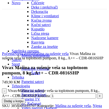
Novo
Čišćenje
Deke i prekrivači
Dekoracija
Klime i ventilatori
Kućna zvona
Kućni satovi
Kupatilo
Lična njega
Nadzorne kamere
Rasvjeta
Zamke za insekte
Click to enlarge
Satelitska oprema
Početna
Njega rublja
Mašina za sušenje veša
Vivax Mašina za
Mjerni instrumenti
sušenje veša sa toplotnom pumpom, 8 kg., A++ – CDR-0816SHP
Satovi
Sport
Vivax Mašina za sušenje veša sa toplotnom
Kamping i ribolov
pumpom, 8 kg., A++ – CDR-0816SHP
Šatori
Tehnika
Pametni satovi
749,90
KM
Tehnologija
Pametni satovi
Vivax Mašina za sušenje veša sa toplotnom pumpom, 8 kg.,
Pametni telefoni
A++ - CDR-0816SHP količina
Pametni TV
Dodaj u korpu
PC Računari
SKU
3856005193707
Kategorije:
Mašina za sušenje veša
,
Njega
Video nadzori i kamere