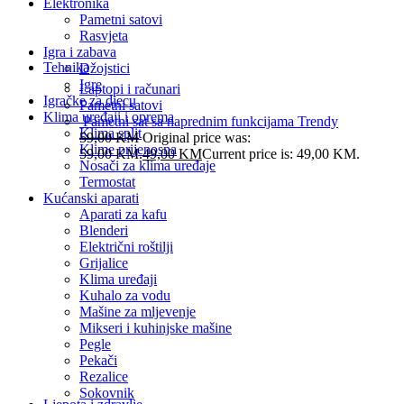
Elektronika
Pametni satovi
Rasvjeta
Igra i zabava
Tehnika
Džojstici
Igre
Laptopi i računari
Igračke za djecu
Pametni satovi
Klima uređaji i oprema
Pametni sat sa naprednim funkcijama Trendy
Klima split
59,00
KM
Original price was:
Klime prijenosna
59,00 KM.
49,00
KM
Current price is: 49,00 KM.
Nosači za klima uređaje
Termostat
Kućanski aparati
Aparati za kafu
Blenderi
Električni roštilji
Grijalice
Klima uređaji
Kuhalo za vodu
Mašine za mljevenje
Mikseri i kuhinjske mašine
Pegle
Pekači
Rezalice
Sokovnik