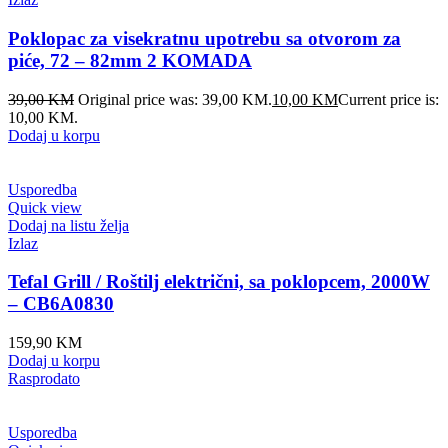
Poklopac za visekratnu upotrebu sa otvorom za
piće, 72 – 82mm 2 KOMADA
39,00
KM
Original price was: 39,00 KM.
10,00
KM
Current price is:
10,00 KM.
Dodaj u korpu
Usporedba
Quick view
Dodaj na listu želja
Izlaz
Tefal Grill / Roštilj električni, sa poklopcem, 2000W
– CB6A0830
159,90
KM
Dodaj u korpu
Rasprodato
Usporedba