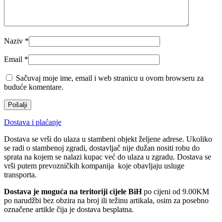
Naziv
*
Email
*
Sačuvaj moje ime, email i web stranicu u ovom browseru za
buduće komentare.
Dostava i plaćanje
Dostava se vrši do ulaza u stambeni objekt željene adrese. Ukoliko
se radi o stambenoj zgradi, dostavljač nije dužan nositi robu do
sprata na kojem se nalazi kupac već do ulaza u zgradu. Dostava se
vrši putem prevozničkih kompanija koje obavljaju usluge
transporta.
Dostava je moguća na teritoriji cijele BiH
po cijeni od 9.00KM
po narudžbi bez obzira na broj ili težinu artikala, osim za posebno
označene artikle čija je dostava besplatna.