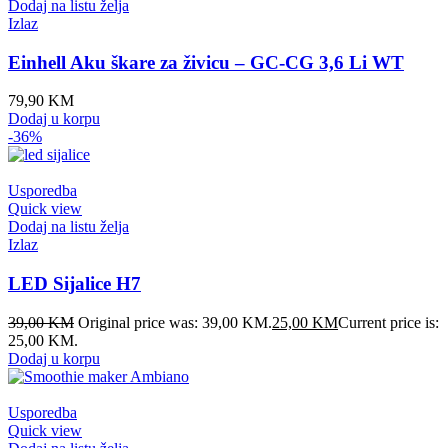
Dodaj na listu želja
Izlaz
Einhell Aku škare za živicu – GC-CG 3,6 Li WT
79,90
KM
Dodaj u korpu
-36%
Usporedba
Quick view
Dodaj na listu želja
Izlaz
LED Sijalice H7
39,00
KM
Original price was: 39,00 KM.
25,00
KM
Current price is:
25,00 KM.
Dodaj u korpu
Usporedba
Quick view