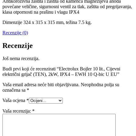
Antikorozivna zaštita i zaštita od kamenca magnezijeva anoda
povećane veličine, sigurnosni ventil za tlak, zaštita od pregrijavanja,
klasa otpornosti na prašinu i vlagu IPX4
Dimenzije 324 x 315 x 315 mm, težina 7.5 kg.
Recenzije (0)
Recenzije
Još nema recenzija.
Budi prvi koji će recenzirati “Electrolux Bojler 10 lit., Cijevni
električni grijač (TEN), 2kW, IPX4 – EWH 10 Q-bic U EU”
Vaša email adresa neće biti objavljivana.
Neophodna polja su
označena sa
*
Vaša ocjena
*
Vaša recenzija:
*