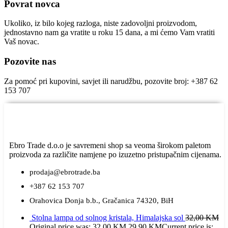
Povrat novca
Ukoliko, iz bilo kojeg razloga, niste zadovoljni proizvodom,
jednostavno nam ga vratite u roku 15 dana, a mi ćemo Vam vratiti
Vaš novac.
Pozovite nas
Za pomoć pri kupovini, savjet ili narudžbu, pozovite broj: +387 62
153 707
Ebro Trade d.o.o je savremeni shop sa veoma širokom paletom
proizvoda za različite namjene po izuzetno pristupačnim cijenama.
prodaja@ebrotrade.ba
+387 62 153 707
Orahovica Donja b.b., Gračanica 74320, BiH
Stolna lampa od solnog kristala, Himalajska sol
32,00
KM
Original price was: 32,00 KM.
29,90
KM
Current price is: