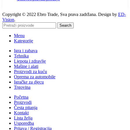
Copyright © 2022 Ebro Trade, Sva prava zadržana. Design by
ED-
Vision
.
Search
Menu
Kategorije
Igra i zabava
Tehnika
Ljepota i zdravlje
Mašine i alati
Proizvodi za kuću
Oprema za automobile
Igračke za djecu
Trgovina
Početna
Proizvodi
Česta pitanja
Kontakt
Lista želja
Usporedba
Prijava / Registracija