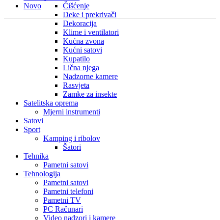
Novo
Čišćenje
Deke i prekrivači
Dekoracija
Klime i ventilatori
Kućna zvona
Kućni satovi
Kupatilo
Lična njega
Nadzorne kamere
Rasvjeta
Zamke za insekte
Satelitska oprema
Mjerni instrumenti
Satovi
Sport
Kamping i ribolov
Šatori
Tehnika
Pametni satovi
Tehnologija
Pametni satovi
Pametni telefoni
Pametni TV
PC Računari
Video nadzori i kamere