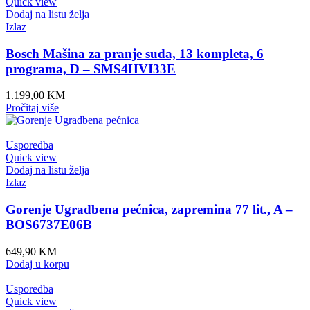
Quick view
Dodaj na listu želja
Izlaz
Bosch Mašina za pranje suđa, 13 kompleta, 6
programa, D – SMS4HVI33E
1.199,00
KM
Pročitaj više
Usporedba
Quick view
Dodaj na listu želja
Izlaz
Gorenje Ugradbena pećnica, zapremina 77 lit., A –
BOS6737E06B
649,90
KM
Dodaj u korpu
Usporedba
Quick view