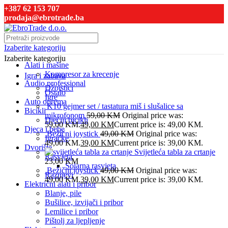
+387 62 153 707
prodaja@ebrotrade.ba
Izaberite kategoriju
Izaberite kategoriju
Alati i mašine
Kompresor za krecenje
Igra i zabava
Audio professional
Džojstici
Ostalo
Igre
Auto oprema
K10 gejmer set / tastatura miš i slušalice sa
Bicikli
mikrofonom
59,00
KM
Original price was:
Dječiji bicikli
59,00 KM.
49,00
KM
Current price is: 49,00 KM.
Djeca i bebe
Bežični joystick
49,00
KM
Original price was:
Igračke
49,00 KM.
39,00
KM
Current price is: 39,00 KM.
Dvorište
Svijetleća tabla za crtanje
Rasvjeta
23,00
KM
Solarna rasvjeta
Bežični joystick
49,00
KM
Original price was:
Raznjevi
49,00 KM.
39,00
KM
Current price is: 39,00 KM.
Električni alati i pribor
Blanje, pile
Bušilice, izvijači i pribor
Lemilice i pribor
Pištolj za ljepljenje