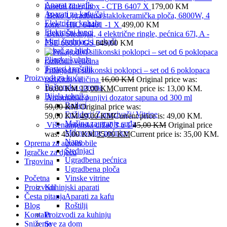
Aparat za vafle
kasetni filter,Inox - CTB 6407 X
179,00
KM
Aparati za kafu/čaj
Beko Ugradbena staklokeramička ploča, 6800W, 4
Električna kuhala
zone - HIC 64401 -1 X
499,00
KM
Električni lonci
Beko Štednjak, 4 električne ringle, pećnica 67l, A -
Mini štednjaci i pekači
FSE 66000 GS
649,00
KM
Pekač za hljeb
Plinska kuhala
Tosteri i roštilji
Prilagodivi silikonski poklopci – set od 6 poklopaca
Proizvodi za kuću
različitih veličina
16,00
KM
Original price was:
Baštenska oprema
16,00 KM.
13,00
KM
Current price is: 13,00 KM.
Bijela tehnika
Automatski punjivi dozator sapuna od 300 ml
Bojleri
59,00
KM
Original price was:
Frižideri/ Zamrzivači/ Vitrine
59,00 KM.
49,00
KM
Current price is: 49,00 KM.
Mašina za pranje suđa
Višenamjenski držač 3 u 1
45,00
KM
Original price
Mikrovalne pećnice
was: 45,00 KM.
35,00
KM
Current price is: 35,00 KM.
Nape
Oprema za automobile
Štednjaci
Igračke za djecu
Ugradbena pećnica
Trgovina
Ugradbena ploča
Početna
Vinske vitrine
Proizvodi
Kuhinjski aparati
Česta pitanja
Aparati za kafu
Blog
Roštilji
Kontakt
Proizvodi za kuhinju
Sniženje
Sve za dom