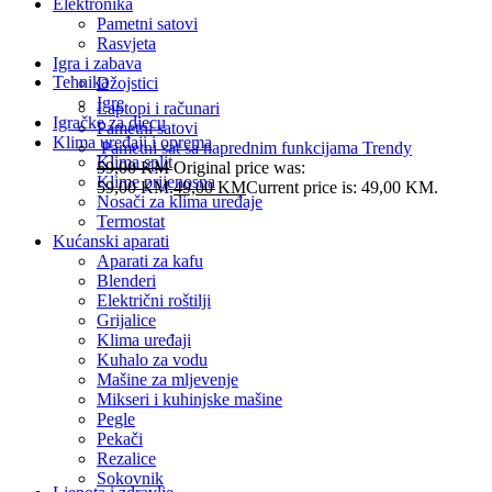
Elektronika
Pametni satovi
Rasvjeta
Igra i zabava
Tehnika
Džojstici
Igre
Laptopi i računari
Igračke za djecu
Pametni satovi
Klima uređaji i oprema
Pametni sat sa naprednim funkcijama Trendy
Klima split
59,00
KM
Original price was:
Klime prijenosna
59,00 KM.
49,00
KM
Current price is: 49,00 KM.
Nosači za klima uređaje
Termostat
Kućanski aparati
Aparati za kafu
Blenderi
Električni roštilji
Grijalice
Klima uređaji
Kuhalo za vodu
Mašine za mljevenje
Mikseri i kuhinjske mašine
Pegle
Pekači
Rezalice
Sokovnik