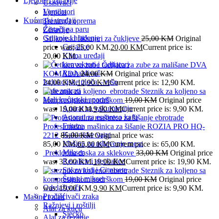
Ljepota i zdravlje
Usisivači
Ventilatori
Ljepota
Kućanski uređaji
Trening i oprema
Čistači na paru
Zdravlje
Grijanje i hlađenje
Silikonski fiksatori za čukljeve
25,00
KM
Original
Grijalice
price was: 25,00 KM.
20,00
KM
Current price is:
Klima uređaji
20,00 KM.
konvektori i radijatori
Četkica za zube za mališane DVA
Rashalđivač
KOMADA
24,00
KM
Original price was:
Indukcijske ploča – rešo
24,00 KM.
12,90
KM
Current price is: 12,90 KM.
Kafe aparati
Steznik za koljeno sa
Mali kućanski aparati
kompresijskom podrškom
19,00
KM
Original price
Aparat za vakumiranje
was: 19,00 KM.
9,90
KM
Current price is: 9,90 KM.
Aparati za esspreso kafu
Friteze
Profesionalna mašinica za šišanje ROZIA PRO HQ-
Kuhinjske vage
2212
85,00
KM
Original price was:
Mašina za mljevenje mesa
85,00 KM.
65,00
KM
Current price is: 65,00 KM.
Mikser
Preklopna daska za sklekove
33,00
KM
Original price
Rezalice i sjeckalice
was: 33,00 KM.
19,90
KM
Current price is: 19,90 KM.
Sokovnici i Citrusete
Steznik za koljeno sa
Štapni mikser
kompresijskom podrškom
19,00
KM
Original price
Odvlaživači
was: 19,00 KM.
9,90
KM
Current price is: 9,90 KM.
Pročišćivači zraka
Mašine i alati
Ražnjevi i roštilji
Alat za kuću
Sjecko
Alat za rezanje