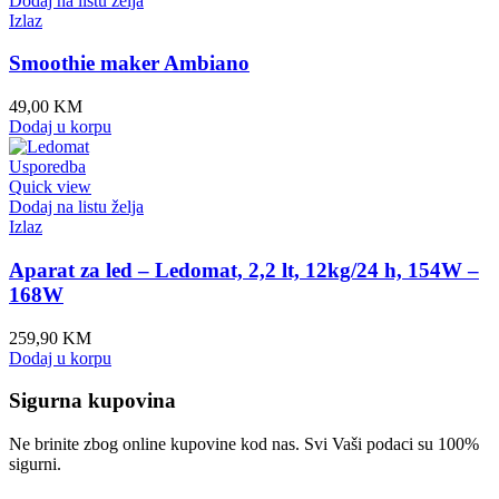
Dodaj na listu želja
Izlaz
Smoothie maker Ambiano
49,00
KM
Dodaj u korpu
Usporedba
Quick view
Dodaj na listu želja
Izlaz
Aparat za led – Ledomat, 2,2 lt, 12kg/24 h, 154W –
168W
259,90
KM
Dodaj u korpu
Sigurna kupovina
Ne brinite zbog online kupovine kod nas. Svi Vaši podaci su 100%
sigurni.