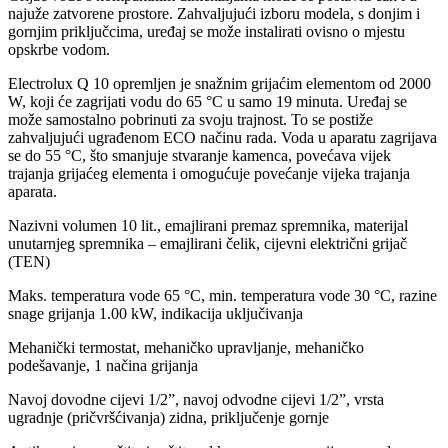
najuže zatvorene prostore. Zahvaljujući izboru modela, s donjim i
gornjim priključcima, uređaj se može instalirati ovisno o mjestu
opskrbe vodom.
Electrolux Q 10 opremljen je snažnim grijaćim elementom od 2000
W, koji će zagrijati vodu do 65 °C u samo 19 minuta. Uređaj se
može samostalno pobrinuti za svoju trajnost. To se postiže
zahvaljujući ugrađenom ECO načinu rada. Voda u aparatu zagrijava
se do 55 °C, što smanjuje stvaranje kamenca, povećava vijek
trajanja grijaćeg elementa i omogućuje povećanje vijeka trajanja
aparata.
Nazivni volumen 10 lit., emajlirani premaz spremnika, materijal
unutаrnjeg spremnika – emajlirani čelik, cijevni električni grijač
(TEN)
Maks. temperatura vode 65 °С, min. temperatura vode 30 °С, razine
snage grijanja 1.00 kW, indikacija uključivanja
Mehanički termostat, mehaničko upravljanje, mehaničko
podešavanje, 1 načina grijanja
Navoj dovodne cijevi 1/2”, navoj odvodne cijevi 1/2”, vrsta
ugradnje (pričvršćivanja) zidna, priključenje gornje