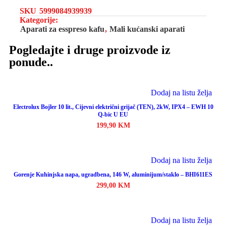
SKU
5999084939939
Kategorije:
Aparati za esspreso kafu
,
Mali kućanski aparati
Pogledajte i druge proizvode iz
ponude..
Dodaj na listu želja
Electrolux Bojler 10 lit., Cijevni električni grijač (TEN), 2kW, IPX4 – EWH 10
Q-bic U EU
199,90
KM
Dodaj u korpu
Dodaj na listu želja
Gorenje Kuhinjska napa, ugradbena, 146 W, aluminijum/staklo – BHI611ES
299,00
KM
Dodaj u korpu
Dodaj na listu želja