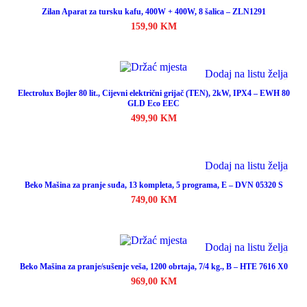
Zilan Aparat za tursku kafu, 400W + 400W, 8 šalica – ZLN1291
159,90
KM
Dodaj u korpu
Dodaj na listu želja
Electrolux Bojler 80 lit., Cijevni električni grijač (TEN), 2kW, IPX4 – EWH 80
GLD Eco EEC
499,90
KM
Dodaj u korpu
Dodaj na listu želja
Beko Mašina za pranje suđa, 13 kompleta, 5 programa, E – DVN 05320 S
749,00
KM
Dodaj u korpu
Dodaj na listu želja
Beko Mašina za pranje/sušenje veša, 1200 obrtaja, 7/4 kg., B – HTE 7616 X0
969,00
KM
Dodaj u korpu