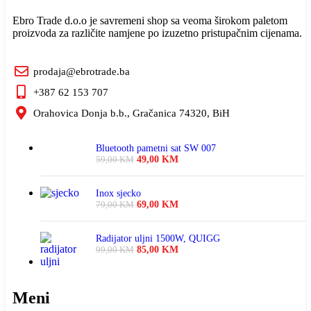
Ebro Trade d.o.o je savremeni shop sa veoma širokom paletom
proizvoda za različite namjene po izuzetno pristupačnim cijenama.
prodaja@ebrotrade.ba
+387 62 153 707
Orahovica Donja b.b., Gračanica 74320, BiH
Bluetooth pametni sat SW 007
49,00
KM
59,00
KM
Inox sjecko
69,00
KM
79,00
KM
Radijator uljni 1500W, QUIGG
85,00
KM
99,00
KM
Meni