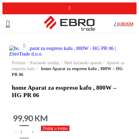
/
0,00
KM
Click to enlarge
Početna
Kućanski uređaji
Mali kućanski aparati
Aparati za
esspreso kafu
home Aparat za esspreso kafu , 800W – HG
PR 06
home Aparat za esspreso kafu , 800W –
HG PR 06
99,90
KM
Dodaj u korpu