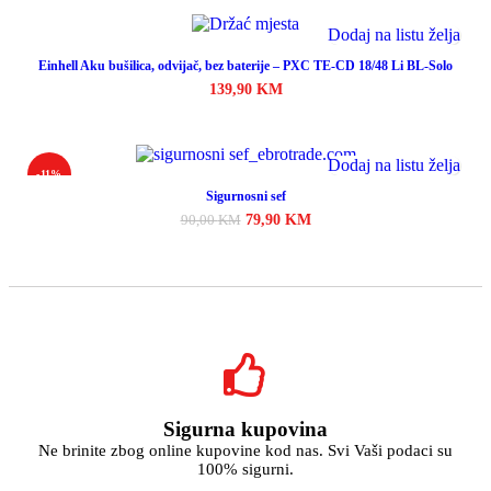
Dodaj na listu želja
Einhell Aku bušilica, odvijač, bez baterije – PXC TE-CD 18/48 Li BL-Solo
139,90
KM
Dodaj u korpu
Dodaj na listu želja
-11%
Sigurnosni sef
79,90
KM
90,00
KM
Pročitaj više
Sigurna kupovina
Ne brinite zbog online kupovine kod nas. Svi Vaši podaci su
100% sigurni.