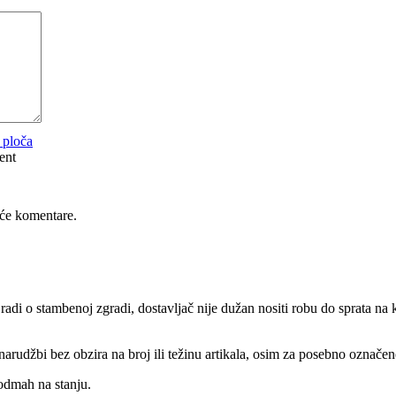
riginal
KM.
 ploča
ent
će komentare.
 radi o stambenoj zgradi, dostavljač nije dužan nositi robu do sprata n
rudžbi bez obzira na broj ili težinu artikala, osim za posebno označene 
odmah na stanju.