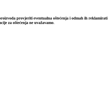
oizvoda provjeriti eventualna oštećenja i odmah ih reklamirati
macije za oštećenja ne uvažavamo
.