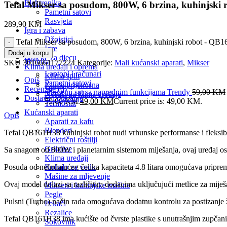
Elektronika
Tefal Mikser sa posudom, 800W, 6 brzina, kuhinjsk
Pametni satovi
Rasvjeta
289,90
KM
Igra i zabava
Džojstici
Tefal Mikser sa posudom, 800W, 6 brzina, kuhinjski robot - QB1
Igre
Dodaj u korpu
Igračke za djecu
Tehnika
SKU
3016661177224
Kategorije:
Mali kućanski aparati
,
Mikser
Klima uređaji i oprema
Laptopi i računari
Klima split
Opis
Pametni satovi
Klime prijenosna
Recenzije (0)
Pametni sat sa naprednim funkcijama Trendy
59,00
KM
Nosači za klima uređaje
Dostava i plaćanje
59,00 KM.
49,00
KM
Current price is: 49,00 KM.
Termostat
Kućanski aparati
Opis
Aparati za kafu
Blenderi
Tefal QB161H38 kuhinjski robot nudi vrhunske performanse i fleksibi
Električni roštilji
Grijalice
Sa snagom od 800W i planetarnim sistemom miješanja, ovaj uređaj osigu
Klima uređaji
Kuhalo za vodu
Posuda od nehrđajućeg čelika kapaciteta 4.8 litara omogućava pripremu
Mašine za mljevenje
Ovaj model dolazi sa različitim dodacima uključujući metlice za miješa
Mikseri i kuhinjske mašine
Pegle
Pulsni (Turbo) način rada omogućava dodatnu kontrolu za postizanje že
Pekači
Rezalice
Tefal QB161H38 ima kućište od čvrste plastike s unutrašnjim zupčanici
Sokovnik