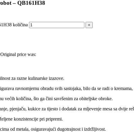
i robot – QB161H38
61H38 količina
Original price was:
lnost za razne kulinarske izazove.
rava ravnomjernu obradu svih sastojaka, bilo da se radi o kremama, tije
 većih količina, što ga čini savršenim za obiteljske obroke.
nje, pjenjaču, kukice za tijesto i dodatak za mljevenje mesa sa dvije reš
ljene konzistencije pri pripremi.
ma od metala, osiguravajući dugotrajnost i izdržljivost.