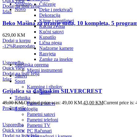
Quick view
Sniženje
Čišćenje
Dodaj na listu želja
Novo
Deke i prekrivači
Izlaz
Dekoracija
Klime i ventilatori
Beko Mašina za pranje suđa, 10 kompleta, 5 progr
Kućna zvona
Kućni satovi
629,00
KM
Kupatilo
Dodaj u korpu
Lična njega
-12%
Rasprodato
Nadzorne kamere
Rasvjeta
Zamke za insekte
Usporedba
Satelitska oprema
Quick view
Mjerni instrumenti
Dodaj na listu želja
Satovi
Izlaz
Sport
Kamping i ribolov
Grijalica sa daljinskim SILVERCREST
Šatori
Tehnika
49,00
KM
Original price was: 49,00 KM.
43,00
KM
Current price is
Pametni satovi
Pročitaj više
Tehnologija
Pametni satovi
Pametni telefoni
Usporedba
Pametni TV
Quick view
PC Računari
Dodaj na listu želja
Video nadzori i kamere