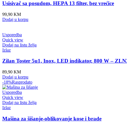
Usisivač sa posudom, HEPA 13 filter, bez vrećice
99,90
KM
Dodaj u korpu
Usporedba
Quick view
Dodaj na listu želja
Izlaz
Zilan Toster 5u1, Inox, LED indikator, 800 W – ZL
89,90
KM
Dodaj u korpu
-18%
Rasprodato
Usporedba
Quick view
Dodaj na listu želja
Izlaz
Mašina za šišanje-oblikovanje kose i brade