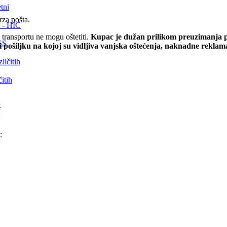
tni
rza pošta.
 - HIC
transportu ne mogu oštetiti.
Kupac je dužan prilikom preuzimanja pr
FSS
i pošiljku na kojoj su vidljiva vanjska oštećenja, naknadne rekla
itih
M
:
: