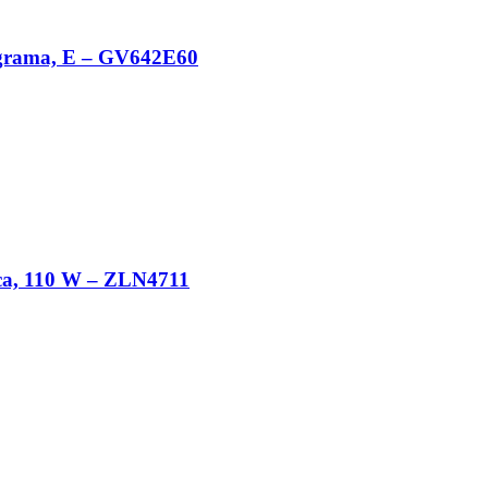
rograma, E – GV642E60
ćica, 110 W – ZLN4711