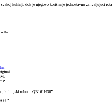
svakoj kuhinji, dok je njegovo korištenje jednostavno zahvaljujući rot
 was:
lna
iginal
KM.
was:
zina, kuhinjski robot – QB161H38”
na sa
*