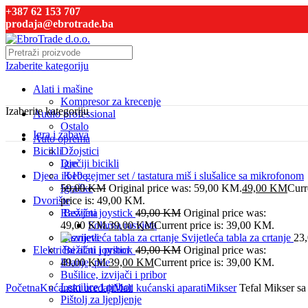
+387 62 153 707
prodaja@ebrotrade.ba
Izaberite kategoriju
Alati i mašine
Kompresor za krecenje
Izaberite kategoriju
Audio professional
Ostalo
Igra i zabava
Auto oprema
Bicikli
Džojstici
Dječiji bicikli
Igre
Djeca i bebe
K10 gejmer set / tastatura miš i slušalice sa mikrofonom
Igračke
59,00
KM
Original price was: 59,00 KM.
49,00
KM
Curr
Dvorište
price is: 49,00 KM.
Rasvjeta
Bežični joystick
49,00
KM
Original price was:
49,00 KM.
Solarna rasvjeta
39,00
KM
Current price is: 39,00 KM.
Raznjevi
Svijetleća tabla za crtanje
23
Električni alati i pribor
Bežični joystick
49,00
KM
Original price was:
Blanje, pile
49,00 KM.
39,00
KM
Current price is: 39,00 KM.
Bušilice, izvijači i pribor
Click to enlarge
Lemilice i pribor
Početna
Kućanski uređaji
Mali kućanski aparati
Mikser
Tefal Mikser sa
Pištolj za ljepljenje