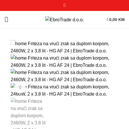
/
0,00
KM
Click to enlarge