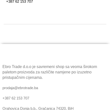
+387 62 153 707
Ebro Trade d.o.o je savremeni shop sa veoma širokom
paletom proizvoda za različite namjene po izuzetno
pristupačnim cijenama.
prodaja@ebrotrade.ba
+387 62 153 707
Orahovica Donja b.b., Gračanica 74320, BiH