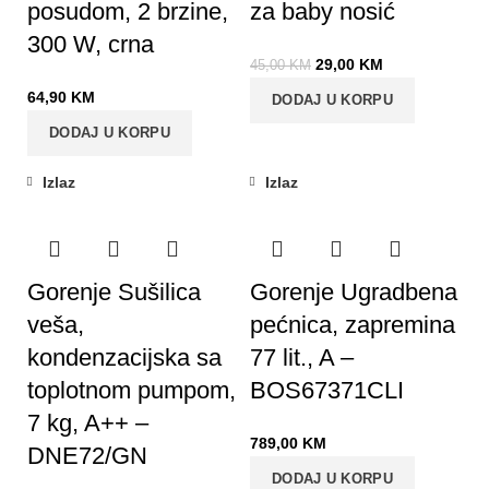
posudom, 2 brzine,
za baby nosić
300 W, crna
29,00
KM
45,00
KM
64,90
KM
DODAJ U KORPU
DODAJ U KORPU
Izlaz
Izlaz
Gorenje Sušilica
Gorenje Ugradbena
veša,
pećnica, zapremina
kondenzacijska sa
77 lit., A –
toplotnom pumpom,
BOS67371CLI
7 kg, A++ –
789,00
KM
DNE72/GN
DODAJ U KORPU