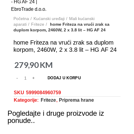
Početna
Kućanski uređaji
Mali kućanski
aparati
Friteze
home Friteza na vrući zrak sa
duplom korpom, 2460W, 2 x 3.8 lit – HG AF 24
home Friteza na vrući zrak sa duplom
korpom, 2460W, 2 x 3.8 lit – HG AF 24
279,90
KM
DODAJ U KORPU
SKU
5999084960759
Kategorije:
Friteze
,
Priprema hrane
Pogledajte i druge proizvode iz
ponude..