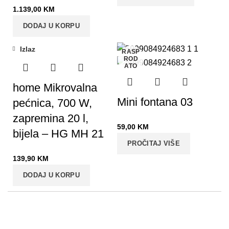
1.139,00
KM
DODAJ U KORPU
Izlaz
Izlaz
RASP
ROD
ATO
home Mikrovalna
Mini fontana 03
pećnica, 700 W,
zapremina 20 l,
59,00
KM
bijela – HG MH 21
PROČITAJ VIŠE
139,90
KM
DODAJ U KORPU