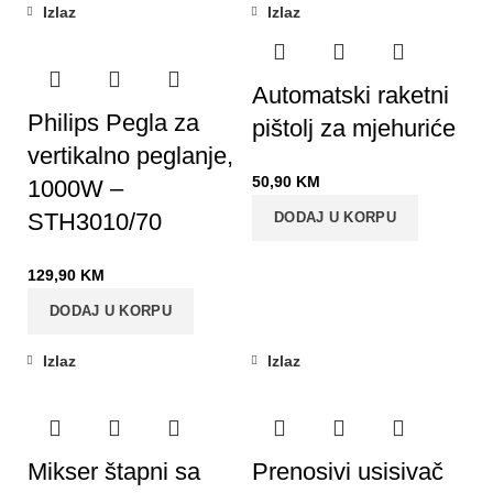
Izlaz
Izlaz
Automatski raketni
Philips Pegla za
pištolj za mjehuriće
vertikalno peglanje,
50,90
KM
1000W –
STH3010/70
DODAJ U KORPU
129,90
KM
DODAJ U KORPU
Izlaz
Izlaz
-36%
Mikser štapni sa
Prenosivi usisivač