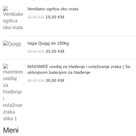
Ventilator ogrlica oko vrata
19,00
KM
30,00
KM
Vaga Quigg do 180kg
33,00
KM
39,00
KM
MAXXMEE uređaj za hlađenje i ovlaživanje zraka | Sa
uklonjivom baterijom za hlađenje
39,00
KM
49,00
KM
Meni