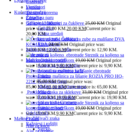
Ljepota i zdravlje
Usisivači
Ventilatori
Ljepota
Kućanski uređaji
Trening i oprema
Čistači na paru
Zdravlje
Grijanje i hlađenje
Silikonski fiksatori za čukljeve
25,00
KM
Original
Grijalice
price was: 25,00 KM.
20,00
KM
Current price is:
Klima uređaji
20,00 KM.
konvektori i radijatori
Četkica za zube za mališane DVA
Rashalđivač
KOMADA
24,00
KM
Original price was:
Indukcijske ploča – rešo
24,00 KM.
12,90
KM
Current price is: 12,90 KM.
Kafe aparati
Steznik za koljeno sa
Mali kućanski aparati
kompresijskom podrškom
19,00
KM
Original price
Aparat za vakumiranje
was: 19,00 KM.
9,90
KM
Current price is: 9,90 KM.
Aparati za esspreso kafu
Friteze
Profesionalna mašinica za šišanje ROZIA PRO HQ-
Kuhinjske vage
2212
85,00
KM
Original price was:
Mašina za mljevenje mesa
85,00 KM.
65,00
KM
Current price is: 65,00 KM.
Mikser
Preklopna daska za sklekove
33,00
KM
Original price
Rezalice i sjeckalice
was: 33,00 KM.
19,90
KM
Current price is: 19,90 KM.
Sokovnici i Citrusete
Steznik za koljeno sa
Štapni mikser
kompresijskom podrškom
19,00
KM
Original price
Odvlaživači
was: 19,00 KM.
9,90
KM
Current price is: 9,90 KM.
Pročišćivači zraka
Mašine i alati
Ražnjevi i roštilji
Alat za kuću
Sjecko
Alat za rezanje