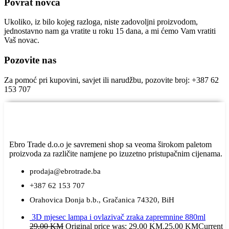
Povrat novca
Ukoliko, iz bilo kojeg razloga, niste zadovoljni proizvodom,
jednostavno nam ga vratite u roku 15 dana, a mi ćemo Vam vratiti
Vaš novac.
Pozovite nas
Za pomoć pri kupovini, savjet ili narudžbu, pozovite broj: +387 62
153 707
Ebro Trade d.o.o je savremeni shop sa veoma širokom paletom
proizvoda za različite namjene po izuzetno pristupačnim cijenama.
prodaja@ebrotrade.ba
+387 62 153 707
Orahovica Donja b.b., Gračanica 74320, BiH
3D mjesec lampa i ovlazivač zraka zapremnine 880ml
29,00
KM
Original price was: 29,00 KM.
25,00
KM
Current