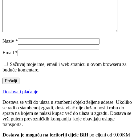
Naziv
*
Email
*
Sačuvaj moje ime, email i web stranicu u ovom browseru za
buduće komentare.
Dostava i plaćanje
Dostava se vrši do ulaza u stambeni objekt željene adrese. Ukoliko
se radi o stambenoj zgradi, dostavljač nije dužan nositi robu do
sprata na kojem se nalazi kupac već do ulaza u zgradu. Dostava se
vrši putem prevozničkih kompanija koje obavljaju usluge
transporta.
Dostava je moguća na teritoriji cijele BiH
po cijeni od 9.00KM