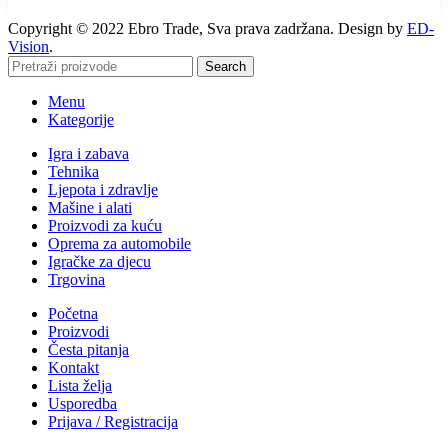
Copyright © 2022 Ebro Trade, Sva prava zadržana. Design by
ED-
Vision
.
Search
Menu
Kategorije
Igra i zabava
Tehnika
Ljepota i zdravlje
Mašine i alati
Proizvodi za kuću
Oprema za automobile
Igračke za djecu
Trgovina
Početna
Proizvodi
Česta pitanja
Kontakt
Lista želja
Usporedba
Prijava / Registracija