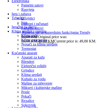
Elektronika
Pametni satovi
Rasvjeta
Igra i zabava
Tehnika
Džojstici
Igre
Laptopi i računari
Igračke za djecu
Pametni satovi
Klima uređaji i oprema
Pametni sat sa naprednim funkcijama Trendy
Klima split
59,00
KM
Original price was:
Klime prijenosna
59,00 KM.
49,00
KM
Current price is: 49,00 KM.
Nosači za klima uređaje
Termostat
Kućanski aparati
Aparati za kafu
Blenderi
Električni roštilji
Grijalice
Klima uređaji
Kuhalo za vodu
Mašine za mljevenje
Mikseri i kuhinjske mašine
Pegle
Pekači
Rezalice
Sokovnik