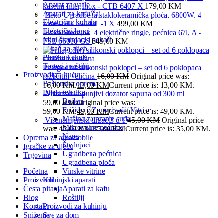
Aparat za vafle
kasetni filter,Inox - CTB 6407 X
179,00
KM
Aparati za kafu/čaj
Beko Ugradbena staklokeramička ploča, 6800W, 4
Električna kuhala
zone - HIC 64401 -1 X
499,00
KM
Električni lonci
Beko Štednjak, 4 električne ringle, pećnica 67l, A -
Mini štednjaci i pekači
FSE 66000 GS
649,00
KM
Pekač za hljeb
Plinska kuhala
Tosteri i roštilji
Prilagodivi silikonski poklopci – set od 6 poklopaca
Proizvodi za kuću
različitih veličina
16,00
KM
Original price was:
Baštenska oprema
16,00 KM.
13,00
KM
Current price is: 13,00 KM.
Bijela tehnika
Automatski punjivi dozator sapuna od 300 ml
Bojleri
59,00
KM
Original price was:
Frižideri/ Zamrzivači/ Vitrine
59,00 KM.
49,00
KM
Current price is: 49,00 KM.
Mašina za pranje suđa
Višenamjenski držač 3 u 1
45,00
KM
Original price
Mikrovalne pećnice
was: 45,00 KM.
35,00
KM
Current price is: 35,00 KM.
Nape
Oprema za automobile
Štednjaci
Igračke za djecu
Ugradbena pećnica
Trgovina
Ugradbena ploča
Početna
Vinske vitrine
Proizvodi
Kuhinjski aparati
Česta pitanja
Aparati za kafu
Blog
Roštilji
Kontakt
Proizvodi za kuhinju
Sniženje
Sve za dom