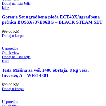
Dodaj na listu želja
Izlaz
Gorenje Set ugradbena ploča ECT43X/ugradbena
pećnica BOSX6737E06BG – BLACK STEAM SET
999,00
KM
Dodaj u korpu
Usporedba
Quick view
Dodaj na listu želja
Izlaz
Tesla Mašina za veš, 1400 obrtaja, 8 kg veša,
Inverter, A – WF81480T
899,90
KM
Dodaj u korpu
Usporedba
Quick view