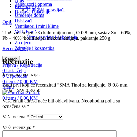
Opis
Televizori i oprema
Recenzije (0)
Daljinski upravljači
Dostava i plaćanje
Uređenje doma
Usisivači
Opis
Ventilatori i mini klime
Vrt i dvorište
Tinol za lemljenje sa kalofonijumom , Ø 0.8 mm, sastav Sn – 60%,
Vrtna rasvjeta i dekoracija
Pb – 40%, koriti se pri mekom lemljnju, pakiranje 250 g
Za djecu
Zdravlje i kozmetika
Recenzije (0)
Search
Recenzije
Prijava / Registracija
0
Lista želja
Još nema recenzija.
0
Usporedba
0
items
/
0,00
KM
Budi prvi koji će recenzirati “SMA Tinol za lemljenje, Ø 0.8 mm,
Menu
250g – SW 0.8/250”
0
items
/
0,00
KM
Vaša email adresa neće biti objavljivana.
Neophodna polja su
označena sa
*
Vaša ocjena
*
Vaša recenzija:
*