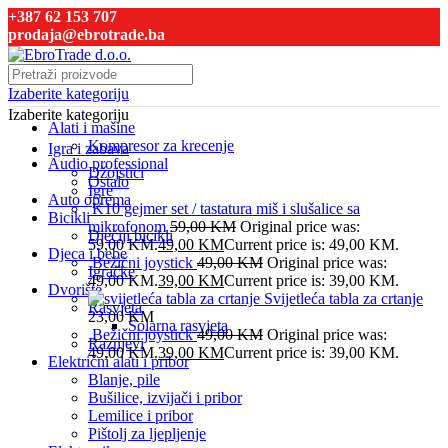
+387 62 153 707
prodaja@ebrotrade.ba
Izaberite kategoriju
Izaberite kategoriju
Alati i mašine
Kompresor za krecenje
Igra i zabava
Audio professional
Džojstici
Ostalo
Igre
Auto oprema
K10 gejmer set / tastatura miš i slušalice sa
Bicikli
mikrofonom
59,00
KM
Original price was:
Dječiji bicikli
59,00 KM.
49,00
KM
Current price is: 49,00 KM.
Djeca i bebe
Bežični joystick
49,00
KM
Original price was:
Igračke
49,00 KM.
39,00
KM
Current price is: 39,00 KM.
Dvorište
Svijetleća tabla za crtanje
Rasvjeta
23,00
KM
Solarna rasvjeta
Bežični joystick
49,00
KM
Original price was:
Raznjevi
49,00 KM.
39,00
KM
Current price is: 39,00 KM.
Električni alati i pribor
Blanje, pile
Bušilice, izvijači i pribor
Lemilice i pribor
Pištolj za ljepljenje