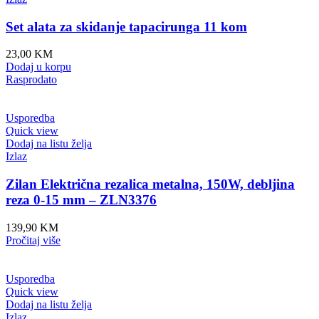
Set alata za skidanje tapacirunga 11 kom
23,00
KM
Dodaj u korpu
Rasprodato
Usporedba
Quick view
Dodaj na listu želja
Izlaz
Zilan Električna rezalica metalna, 150W, debljina
reza 0-15 mm – ZLN3376
139,90
KM
Pročitaj više
Usporedba
Quick view
Dodaj na listu želja
Izlaz