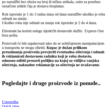
po narudžbi bez obzira na broj ili težinu artikala, osim za posebno
označene artikle čija je dostava besplatna.
Rok isporuke je 1 do 3 radna dana od dana narudžbe ukoliko je roba
odmah na stanju.
Ukoliko roba nije odmah na stanju rok isporuke je 2 do 4 dana.
Ebrotrade.ba koristi usluge sljedećih dostavnih službi: Express One
brza pošta.
Proizvodi će biti zapakovani tako da se uobičajenom manipulacijom
u transportu ne mogu oštetiti.
Kupac je dužan prilikom
preuzimanja proizvoda provjeriti eventualna oštećenja i odmah
ih reklamirati dostavnom radniku koji je robu dostavio,
odnosno odbiti preuzeti pošiljku na kojoj su vidljiva vanjska
oštećenja, naknadne reklamacije za oštećenja ne uvažavamo
.
Pogledajte i druge proizvode iz ponude..
Usporedba
Quick view