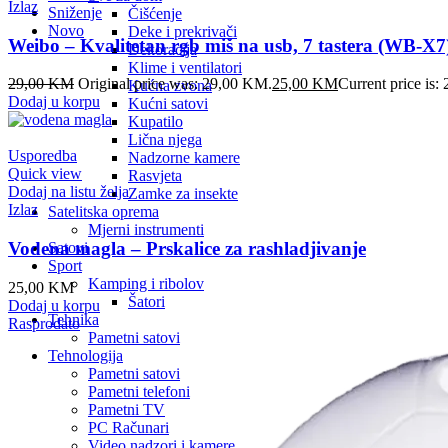
Izlaz
Sniženje
Čišćenje
Novo
Deke i prekrivači
Weibo – Kvalitetan rgb miš na usb, 7 tastera (WB-X7
Dekoracija
Klime i ventilatori
29,00
KM
Original price was: 29,00 KM.
25,00
KM
Current price is
Kućna zvona
Dodaj u korpu
Kućni satovi
Kupatilo
Lična njega
Usporedba
Nadzorne kamere
Quick view
Rasvjeta
Dodaj na listu želja
Zamke za insekte
Izlaz
Satelitska oprema
Mjerni instrumenti
Vodena magla – Prskalice za rashladjivanje
Satovi
Sport
Kamping i ribolov
25,00
KM
Šatori
Dodaj u korpu
Tehnika
Rasprodato
Pametni satovi
Tehnologija
Pametni satovi
Pametni telefoni
Pametni TV
PC Računari
Video nadzori i kamere