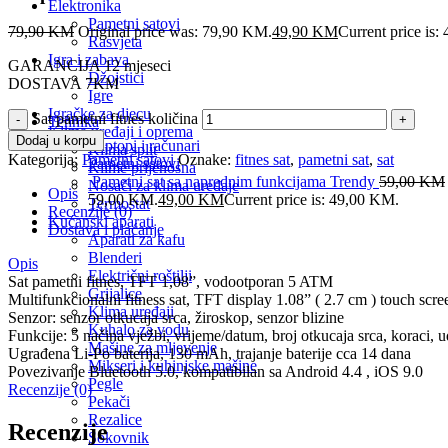
Elektronika
Pametni satovi
79,90
KM
Original price was: 79,90 KM.
49,90
KM
Current price is
Rasvjeta
Igra i zabava
GARANCIJA 12 mjeseci
Džojstici
DOSTAVA 7KM
Igre
Igračke za djecu
Sat pametni fitnes količina
Tehnika
Klima uređaji i oprema
Dodaj u korpu
Laptopi i računari
Klima split
Kategorija:
Pametni satovi
Oznake:
fitnes sat
,
pametni sat
,
sat
Pametni satovi
Klime prijenosna
Pametni sat sa naprednim funkcijama Trendy
59,00
KM
Nosači za klima uređaje
Opis
59,00 KM.
49,00
KM
Current price is: 49,00 KM.
Termostat
Recenzije (0)
Kućanski aparati
Dostava i plaćanje
Aparati za kafu
Blenderi
Opis
Električni roštilji
Sat pametni fitnes, TFT 1,08”, vodootporan 5 ATM
Grijalice
Multifunkcionalni fitness sat, TFT display 1.08” ( 2.7 cm ) touch scr
Klima uređaji
Senzor: senzor otkucaja srca, žiroskop, senzor blizine
Kuhalo za vodu
Funkcije: 5 načina vježbi, vrijeme/datum, broj otkucaja srca, koraci, 
Mašine za mljevenje
Ugrađena Li-Po baterija, 130 mAh, trajanje baterije cca 14 dana
Mikseri i kuhinjske mašine
Povezivanje Bluetooth 5.0, kompatibilan sa Android 4.4 , iOS 9.0
Pegle
Recenzije (0)
Pekači
Rezalice
Recenzije
Sokovnik