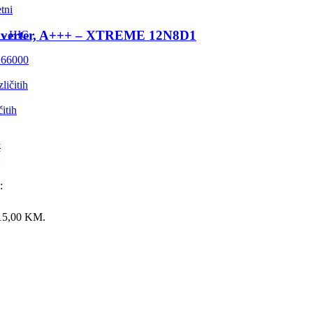
tni
, Inverter, A+++ – XTREME 12N8D1
 - HIC
E 66000
itih
M
:
:
: 15,00 KM.