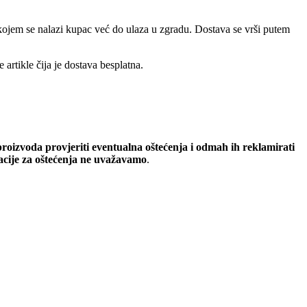
a kojem se nalazi kupac već do ulaza u zgradu. Dostava se vrši putem
artikle čija je dostava besplatna.
oizvoda provjeriti eventualna oštećenja i odmah ih reklamirati
macije za oštećenja ne uvažavamo
.