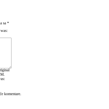
na sa
*
 was:
lna
iginal
KM.
was:
će komentare.