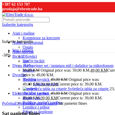
+387 62 153 707
prodaja@ebrotrade.ba
Izaberite kategoriju
Alati i mašine
Kompresor za krecenje
Izaberite kategoriju
Audio professional
Ostalo
Igra i zabava
Auto oprema
-38%
Bicikli
Džojstici
Dječiji bicikli
Igre
Djeca i bebe
K10 gejmer set / tastatura miš i slušalice sa mikrofonom
Igračke
59,00
KM
Original price was: 59,00 KM.
49,00
KM
Curr
Dvorište
price is: 49,00 KM.
Rasvjeta
Bežični joystick
49,00
KM
Original price was:
49,00 KM.
Solarna rasvjeta
39,00
KM
Current price is: 39,00 KM.
Raznjevi
Svijetleća tabla za crtanje
23
Električni alati i pribor
Bežični joystick
49,00
KM
Original price was:
Blanje, pile
49,00 KM.
39,00
KM
Current price is: 39,00 KM.
Click to enlarge
Bušilice, izvijači i pribor
Početna
Elektronika
Pametni satovi
Sat pametni fitnes
Lemilice i pribor
Pištolj za ljepljenje
Sat pametni fitnes