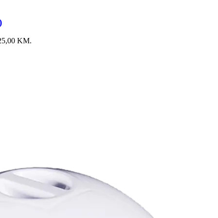
)
: 25,00 KM.