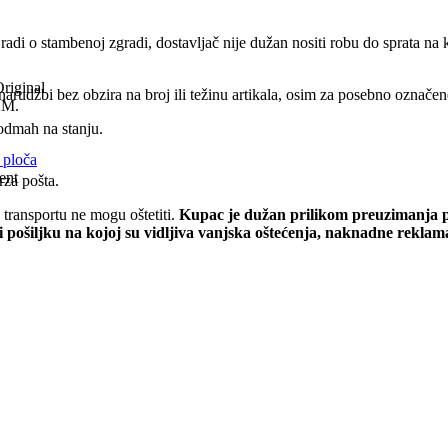
 radi o stambenoj zgradi, dostavljač nije dužan nositi robu do sprata n
riginal
rudžbi bez obzira na broj ili težinu artikala, osim za posebno označene 
KM.
odmah na stanju.
 ploča
ent
rza pošta.
transportu ne mogu oštetiti.
Kupac je dužan prilikom preuzimanja pr
i pošiljku na kojoj su vidljiva vanjska oštećenja, naknadne rekla