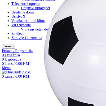
Televizori i oprema
Daljinski upravljači
Uređenje doma
Usisivači
Ventilatori i mini klime
Vrt i dvorište
Vrtna rasvjeta i dekoracija
Za djecu
Zdravlje i kozmetika
Search
Prijava / Registracija
0
Lista želja
0
Usporedba
0
items
/
0,00
KM
Menu
0
items
/
0,00
KM