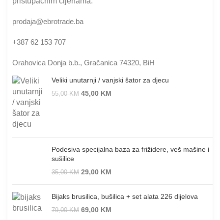
pristupačnim cijenama.
prodaja@ebrotrade.ba
+387 62 153 707
Orahovica Donja b.b., Gračanica 74320, BiH
Veliki unutarnji / vanjski šator za djecu
45,00
KM
55,00
KM
Podesiva specijalna baza za frižidere, veš mašine i
sušilice
29,00
KM
35,00
KM
Bijaks brusilica, bušilica + set alata 226 dijelova
69,00
KM
79,00
KM