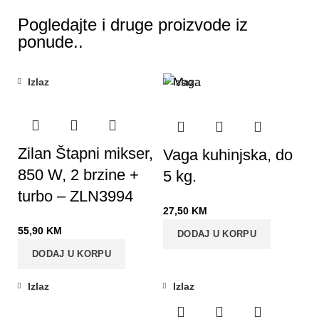
Pogledajte i druge proizvode iz
ponude..
Izlaz
Izlaz
Zilan Štapni mikser,
Vaga kuhinjska, do
850 W, 2 brzine +
5 kg.
turbo – ZLN3994
27,50
KM
55,90
KM
DODAJ U KORPU
DODAJ U KORPU
Izlaz
Izlaz