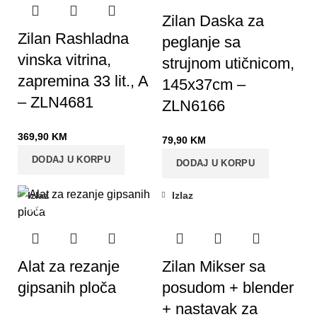
Zilan Daska za
Zilan Rashladna
peglanje sa
vinska vitrina,
strujnom utičnicom,
zapremina 33 lit., A
145x37cm –
– ZLN4681
ZLN6166
369,90
KM
79,90
KM
DODAJ U KORPU
DODAJ U KORPU
Izlaz
Izlaz
-26%
Alat za rezanje
Zilan Mikser sa
gipsanih ploča
posudom + blender
+ nastavak za