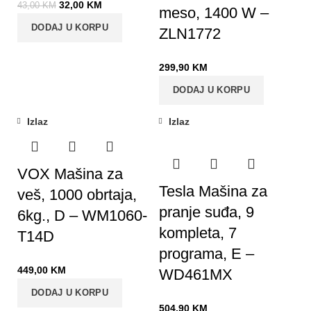
32,00
KM
43,00
KM
meso, 1400 W –
DODAJ U KORPU
ZLN1772
299,90
KM
DODAJ U KORPU
Izlaz
Izlaz
VOX Mašina za
Tesla Mašina za
veš, 1000 obrtaja,
pranje suđa, 9
6kg., D – WM1060-
kompleta, 7
T14D
programa, E –
449,00
KM
WD461MX
DODAJ U KORPU
504,90
KM