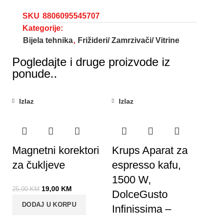
SKU
8806095545707
Kategorije:
Bijela tehnika
,
Frižideri/ Zamrzivači/ Vitrine
Pogledajte i druge proizvode iz
ponude..
Izlaz
Izlaz
-24%
Magnetni korektori
Krups Aparat za
za čukljeve
espresso kafu,
1500 W,
19,00
KM
25,00
KM
DolceGusto
DODAJ U KORPU
Infinissima –