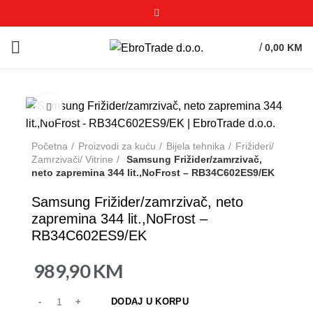
/
0,00
KM
Click to enlarge
Početna
Proizvodi za kuću
Bijela tehnika
Frižideri/
Zamrzivači/ Vitrine
Samsung Frižider/zamrzivač,
neto zapremina 344 lit.,NoFrost – RB34C602ES9/EK
Samsung Frižider/zamrzivač, neto
zapremina 344 lit.,NoFrost –
RB34C602ES9/EK
989,90
KM
DODAJ U KORPU