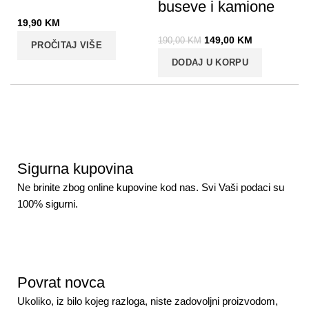
buseve i kamione
19,90
KM
149,00
KM
190,00
KM
PROČITAJ VIŠE
DODAJ U KORPU
Sigurna kupovina
Ne brinite zbog online kupovine kod nas. Svi Vaši podaci su
100% sigurni.
Povrat novca
Ukoliko, iz bilo kojeg razloga, niste zadovoljni proizvodom,