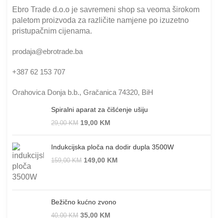
Ebro Trade d.o.o je savremeni shop sa veoma širokom
paletom proizvoda za različite namjene po izuzetno
pristupačnim cijenama.
prodaja@ebrotrade.ba
+387 62 153 707
Orahovica Donja b.b., Gračanica 74320, BiH
Spiralni aparat za čišćenje ušiju
19,00
KM
29,00
KM
Indukcijska ploča na dodir dupla 3500W
149,00
KM
159,00
KM
Bežično kućno zvono
35,00
KM
40,00
KM