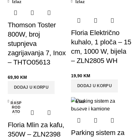
Izlaz
Izlaz
Thomson Toster
Floria Električno
800W, broj
kuhalo, 1 ploča – 15
stupnjeva
cm, 1000 W, bijela
zagrijavanja 7, Inox
– ZLN2805 WH
– THTO05613
19,90
KM
69,90
KM
DODAJ U KORPU
DODAJ U KORPU
Izlaz
Izlaz
RASP
-22%
ROD
ATO
Floria Mlin za kafu,
Parking sistem za
350W – ZLN2398