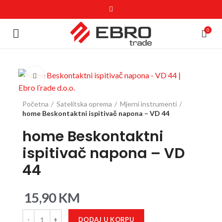
0
Click to enlarge
Početna
Satelitska oprema
Mjerni instrumenti
home Beskontaktni ispitivač napona – VD 44
home Beskontaktni
ispitivač napona – VD
44
15,90
KM
DODAJ U KORPU