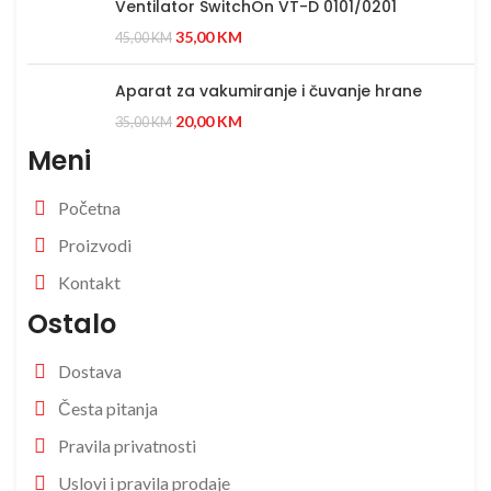
Ventilator SwitchOn VT-D 0101/0201
35,00
KM
45,00
KM
Aparat za vakumiranje i čuvanje hrane
20,00
KM
35,00
KM
Meni
Početna
Proizvodi
Kontakt
Ostalo
Dostava
Česta pitanja
Pravila privatnosti
Uslovi i pravila prodaje