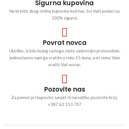
Sigurna kupovina
Ne brinite zbog online kupovine kod nas. Svi Vaši podaci su
100% sigurni.
Povrat novca
Ukoliko, iz bilo kojeg razloga, niste zadovoljni proizvodom,
jednostavno nam ga vratite u roku 15 dana, a mi ćemo Vam
vratiti Vaš novac.
Pozovite nas
Za pomoć pri kupovini, savjet ili narudžbu, pozovite broj:
+387 62 153 707