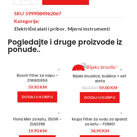
SKU
5999084962067
Kategorije:
Električni alati i pribor
,
Mjerni instrumenti
Pogledajte i druge proizvode iz
ponude..
-26%
Bosch Filter za napu –
Bijaks brusilica, bušilica + set
DWA0LK6A
alata
59,90
KM
59,00
KM
80,00
KM
DODAJ U KORPU
DODAJ U KORPU
Floria Mlin za kafu, 350W –
Krups Filter za vodu za aparat
ZLN2398
za kafu – F08801
19,90
KM
34,90
KM