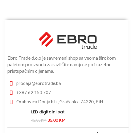
Ebro Trade d.o.o je savremeni shop sa veoma širokom
paletom proizvoda za različite namjene po izuzetno
pristupačnim cijenama.
prodaja@ebrotrade.ba
+387 62 153 707
Orahovica Donja b.b., Gračanica 74320, BiH
LED digitalni sat
35,00
KM
45,00
KM