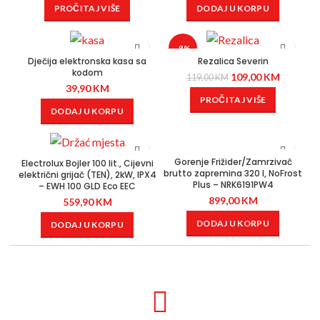
PROČITAJ VIŠE
DODAJ U KORPU
-8%
Dječija elektronska kasa sa
Rezalica Severin
kodom
109,00
KM
119,00
KM
39,90
KM
PROČITAJ VIŠE
DODAJ U KORPU
Gorenje Frižider/Zamrzivač
Electrolux Bojler 100 lit., Cijevni
brutto zapremina 320 l, NoFrost
električni grijač (TEN), 2kW, IPX4
Plus – NRK6191PW4
– EWH 100 GLD Eco EEC
899,00
KM
559,90
KM
DODAJ U KORPU
DODAJ U KORPU