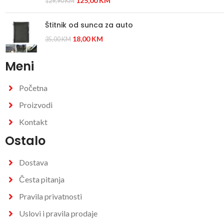
125,00
KM
129,90
KM
Štitnik od sunca za auto
18,00
KM
35,00
KM
Meni
Početna
Proizvodi
Kontakt
Ostalo
Dostava
Česta pitanja
Pravila privatnosti
Uslovi i pravila prodaje