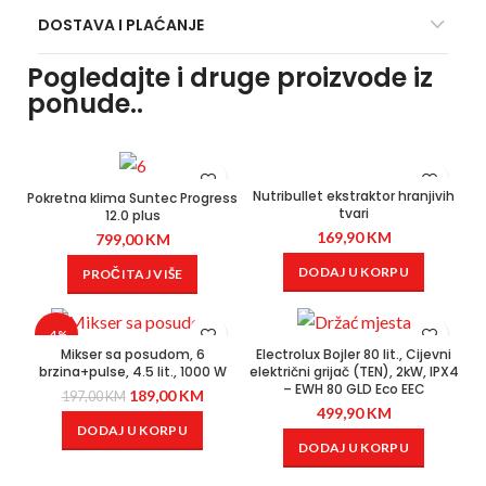
DOSTAVA I PLAĆANJE
Pogledajte i druge proizvode iz
ponude..
Nutribullet ekstraktor hranjivih
Pokretna klima Suntec Progress
tvari
12.0 plus
169,90
KM
799,00
KM
DODAJ U KORPU
PROČITAJ VIŠE
-4%
Mikser sa posudom, 6
Electrolux Bojler 80 lit., Cijevni
brzina+pulse, 4.5 lit., 1000 W
električni grijač (TEN), 2kW, IPX4
– EWH 80 GLD Eco EEC
189,00
KM
197,00
KM
499,90
KM
DODAJ U KORPU
DODAJ U KORPU