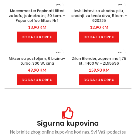
Moccamaster Papirnati filteri
kwb Listovi za ubodnu pilu,
za kafu, jednokratni, 80 kom. –
srednji, za tvrdo drvo, 5 kom –
Paper coffee filters Nr 1
620225
13,90
KM
12,90
KM
DODAJ U KORPU
DODAJ U KORPU
Mikser sa postoljem, 6 brzina+
Zilan Blender, zapremina 1,75
turbo, 300 W, crna
lit., 1400 W – ZLN5596
49,90
KM
159,90
KM
DODAJ U KORPU
DODAJ U KORPU
Sigurna kupovina
Ne brinite zbog online kupovine kod nas. Svi Vaši podaci su