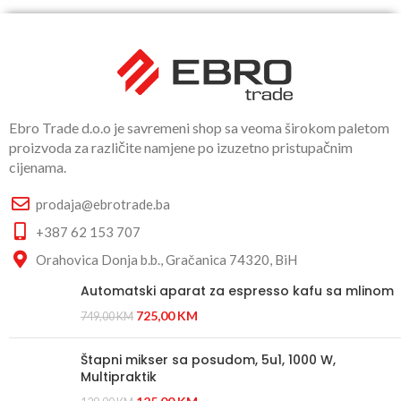
Ebro Trade d.o.o je savremeni shop sa veoma širokom paletom
proizvoda za različite namjene po izuzetno pristupačnim
cijenama.
prodaja@ebrotrade.ba
+387 62 153 707
Orahovica Donja b.b., Gračanica 74320, BiH
Automatski aparat za espresso kafu sa mlinom
725,00
KM
749,00
KM
Štapni mikser sa posudom, 5u1, 1000 W,
Multipraktik