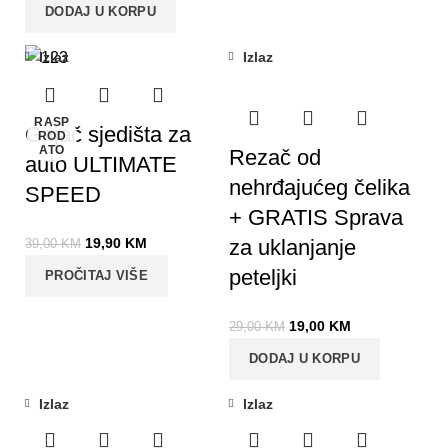
DODAJ U KORPU
Izlaz
Izlaz
-49%
-34%
RASP
Grijač sjedišta za
ROD
ATO
Rezač od
auto ULTIMATE
nehrđajućeg čelika
SPEED
+ GRATIS Sprava
19,90
KM
za uklanjanje
39,00
KM
peteljki
PROČITAJ VIŠE
19,00
KM
29,00
KM
DODAJ U KORPU
Izlaz
Izlaz