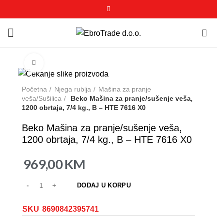
0
Click to enlarge
Početna
Njega rublja
Mašina za pranje
veša/Sušilica
Beko Mašina za pranje/sušenje veša,
1200 obrtaja, 7/4 kg., B – HTE 7616 X0
Beko Mašina za pranje/sušenje veša,
1200 obrtaja, 7/4 kg., B – HTE 7616 X0
969,00
KM
DODAJ U KORPU
SKU
8690842395741