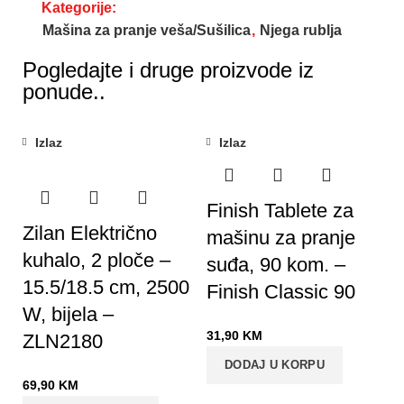
Kategorije:
Mašina za pranje veša/Sušilica
,
Njega rublja
Pogledajte i druge proizvode iz
ponude..
Izlaz
Izlaz
Finish Tablete za
Zilan Električno
mašinu za pranje
kuhalo, 2 ploče –
suđa, 90 kom. –
15.5/18.5 cm, 2500
Finish Classic 90
W, bijela –
31,90
KM
ZLN2180
DODAJ U KORPU
69,90
KM