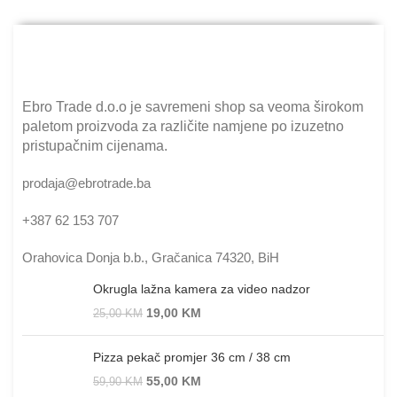
Ebro Trade d.o.o je savremeni shop sa veoma širokom
paletom proizvoda za različite namjene po izuzetno
pristupačnim cijenama.
prodaja@ebrotrade.ba
+387 62 153 707
Orahovica Donja b.b., Gračanica 74320, BiH
Okrugla lažna kamera za video nadzor
19,00
KM
25,00
KM
Pizza pekač promjer 36 cm / 38 cm
55,00
KM
59,90
KM