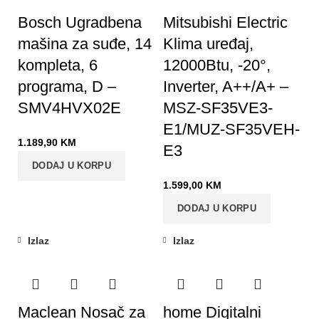
Bosch Ugradbena
Mitsubishi Electric
mašina za suđe, 14
Klima uređaj,
kompleta, 6
12000Btu, -20°,
programa, D –
Inverter, A++/A+ –
SMV4HVX02E
MSZ-SF35VE3-
E1/MUZ-SF35VEH-
1.189,90
KM
E3
DODAJ U KORPU
1.599,00
KM
DODAJ U KORPU
Izlaz
Izlaz
Maclean Nosač za
home Digitalni