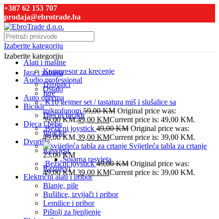
+387 62 153 707
prodaja@ebrotrade.ba
Izaberite kategoriju
Izaberite kategoriju
Alati i mašine
Kompresor za krecenje
Igra i zabava
Audio professional
Džojstici
Ostalo
Igre
Auto oprema
K10 gejmer set / tastatura miš i slušalice sa
Bicikli
mikrofonom
59,00
KM
Original price was:
Dječiji bicikli
59,00 KM.
49,00
KM
Current price is: 49,00 KM.
Djeca i bebe
Bežični joystick
49,00
KM
Original price was:
Igračke
49,00 KM.
39,00
KM
Current price is: 39,00 KM.
Dvorište
Svijetleća tabla za crtanje
Rasvjeta
23,00
KM
Solarna rasvjeta
Bežični joystick
49,00
KM
Original price was:
Raznjevi
49,00 KM.
39,00
KM
Current price is: 39,00 KM.
Električni alati i pribor
Blanje, pile
Bušilice, izvijači i pribor
Lemilice i pribor
Pištolj za ljepljenje