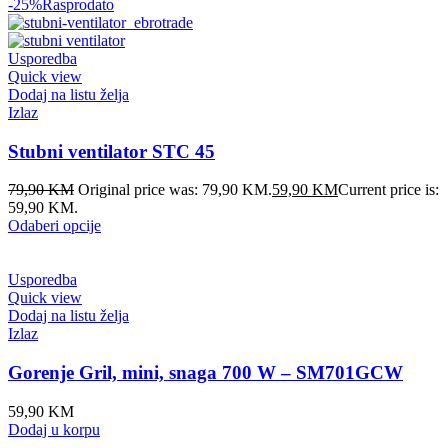
-25%
Rasprodato
Usporedba
Quick view
Dodaj na listu želja
Izlaz
Stubni ventilator STC 45
79,90
KM
Original price was: 79,90 KM.
59,90
KM
Current price is:
59,90 KM.
Odaberi opcije
Usporedba
Quick view
Dodaj na listu želja
Izlaz
Gorenje Gril, mini, snaga 700 W – SM701GCW
59,90
KM
Dodaj u korpu