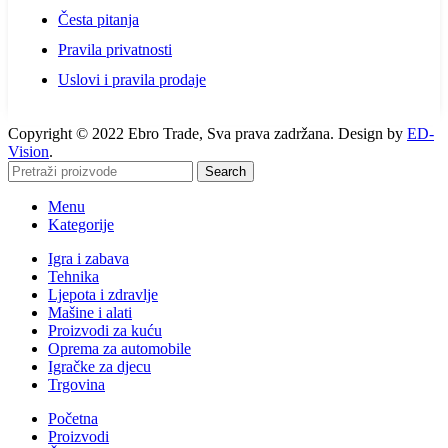
Česta pitanja
Pravila privatnosti
Uslovi i pravila prodaje
Copyright © 2022 Ebro Trade, Sva prava zadržana. Design by
ED-
Vision
.
Search
Menu
Kategorije
Igra i zabava
Tehnika
Ljepota i zdravlje
Mašine i alati
Proizvodi za kuću
Oprema za automobile
Igračke za djecu
Trgovina
Početna
Proizvodi