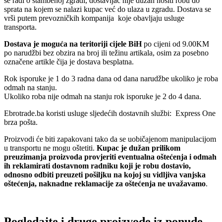
se radi o stambenoj zgradi, dostavljač nije dužan nositi robu do
sprata na kojem se nalazi kupac već do ulaza u zgradu. Dostava se
vrši putem prevozničkih kompanija koje obavljaju usluge
transporta.
Dostava je moguća na teritoriji cijele BiH
po cijeni od 9.00KM
po narudžbi bez obzira na broj ili težinu artikala, osim za posebno
označene artikle čija je dostava besplatna.
Rok isporuke je 1 do 3 radna dana od dana narudžbe ukoliko je roba
odmah na stanju.
Ukoliko roba nije odmah na stanju rok isporuke je 2 do 4 dana.
Ebrotrade.ba koristi usluge sljedećih dostavnih službi: Express One
brza pošta.
Proizvodi će biti zapakovani tako da se uobičajenom manipulacijom
u transportu ne mogu oštetiti.
Kupac je dužan prilikom
preuzimanja proizvoda provjeriti eventualna oštećenja i odmah
ih reklamirati dostavnom radniku koji je robu dostavio,
odnosno odbiti preuzeti pošiljku na kojoj su vidljiva vanjska
oštećenja, naknadne reklamacije za oštećenja ne uvažavamo
.
Pogledajte i druge proizvode iz ponude..