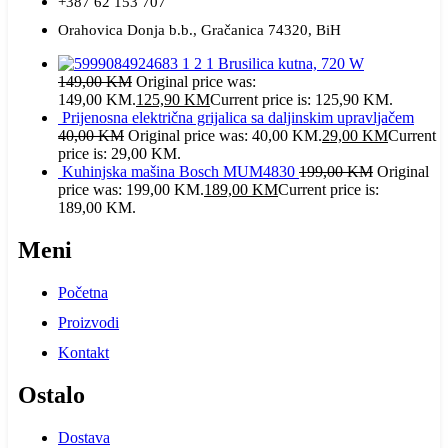
+387 62 153 707
Orahovica Donja b.b., Gračanica 74320, BiH
Brusilica kutna, 720 W
149,00
KM
Original price was:
149,00 KM.
125,90
KM
Current price is: 125,90 KM.
Prijenosna električna grijalica sa daljinskim upravljačem
40,00
KM
Original price was: 40,00 KM.
29,00
KM
Current
price is: 29,00 KM.
Kuhinjska mašina Bosch MUM4830
199,00
KM
Original
price was: 199,00 KM.
189,00
KM
Current price is:
189,00 KM.
Meni
Početna
Proizvodi
Kontakt
Ostalo
Dostava