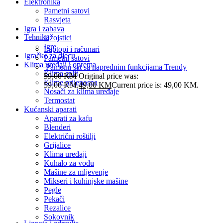
Elektronika
Pametni satovi
Rasvjeta
Igra i zabava
Tehnika
Džojstici
Igre
Laptopi i računari
Igračke za djecu
Pametni satovi
Klima uređaji i oprema
Pametni sat sa naprednim funkcijama Trendy
Klima split
59,00
KM
Original price was:
Klime prijenosna
59,00 KM.
49,00
KM
Current price is: 49,00 KM.
Nosači za klima uređaje
Termostat
Kućanski aparati
Aparati za kafu
Blenderi
Električni roštilji
Grijalice
Klima uređaji
Kuhalo za vodu
Mašine za mljevenje
Mikseri i kuhinjske mašine
Pegle
Pekači
Rezalice
Sokovnik