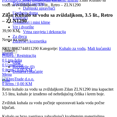
Početna
Kućanski uređaji
Mali kućanski aparati
Zilan Kuhalo sa
Televizori i oprema
vodu sa zviždaljkom, 3.5 lit., Retro – ZLN1290
Daljinski upravljači
Uređenje doma
Zilan Kuhalo sa vodu sa zviždaljkom, 3.5 lit., Retro
Usisivači
– ZLN1290
Ventilatori i mini klime
Vrt i dvorište
39,90
KM
Vrtna rasvjeta i dekoracija
Za djecu
Nema na stanju
Zdravlje i kozmetika
SKU
8682744811290
Kategorije:
Kuhalo za vodu
,
Mali kućanski
Search
aparati
Prijava / Registracija
0
Lista želja
Opis
0
Usporedba
Recenzije (0)
0
items
/
0,00
KM
Dostava i plaćanje
Menu
Opis
0
items
/
0,00
KM
Retro kuhalo za vodu sa zviždaljkom Zilan ZLN1290 ima kapacitet
3.5 litra, kuhalo je izrađeno od nehrđajućeg čelika i krem ​​boje.
Zvižduk kuhala za vodu počinje upozoravati kada voda počne
ključati.
Kuhalo se brzo zagrijava zahvaljujući kvalitetnim materijalima.