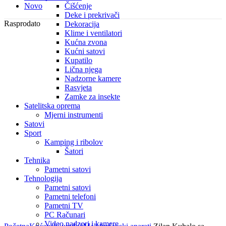
Novo
Čišćenje
Deke i prekrivači
Rasprodato
Dekoracija
Klime i ventilatori
Kućna zvona
Kućni satovi
Kupatilo
Lična njega
Nadzorne kamere
Rasvjeta
Zamke za insekte
Satelitska oprema
Mjerni instrumenti
Satovi
Sport
Kamping i ribolov
Šatori
Tehnika
Pametni satovi
Tehnologija
Pametni satovi
Pametni telefoni
Pametni TV
PC Računari
Click to enlarge
Video nadzori i kamere