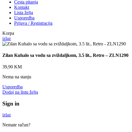
Česta pitanja
Kontakt
Lista želja
Usporedba
Prijava / Registracija
Korpa
izlaz
Zilan Kuhalo sa vodu sa zviždaljkom, 3.5 lit., Retro – ZLN1290
39,90
KM
Nema na stanju
Usporedba
Dodaj na listu želja
Sign in
izlaz
Nemate račun?