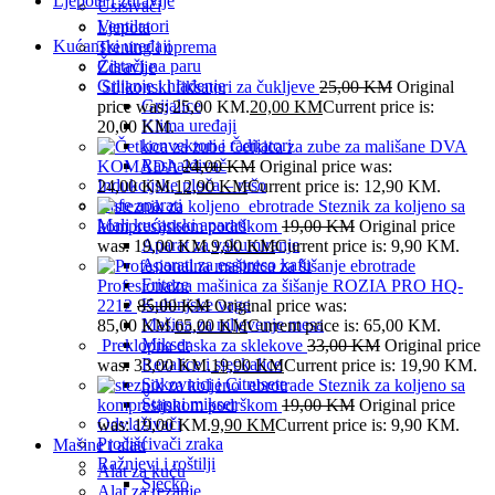
Ljepota i zdravlje
Usisivači
Ventilatori
Ljepota
Kućanski uređaji
Trening i oprema
Čistači na paru
Zdravlje
Grijanje i hlađenje
Silikonski fiksatori za čukljeve
25,00
KM
Original
Grijalice
price was: 25,00 KM.
20,00
KM
Current price is:
Klima uređaji
20,00 KM.
konvektori i radijatori
Četkica za zube za mališane DVA
Rashalđivač
KOMADA
24,00
KM
Original price was:
Indukcijske ploča – rešo
24,00 KM.
12,90
KM
Current price is: 12,90 KM.
Kafe aparati
Steznik za koljeno sa
Mali kućanski aparati
kompresijskom podrškom
19,00
KM
Original price
Aparat za vakumiranje
was: 19,00 KM.
9,90
KM
Current price is: 9,90 KM.
Aparati za esspreso kafu
Friteze
Profesionalna mašinica za šišanje ROZIA PRO HQ-
Kuhinjske vage
2212
85,00
KM
Original price was:
Mašina za mljevenje mesa
85,00 KM.
65,00
KM
Current price is: 65,00 KM.
Mikser
Preklopna daska za sklekove
33,00
KM
Original price
Rezalice i sjeckalice
was: 33,00 KM.
19,90
KM
Current price is: 19,90 KM.
Sokovnici i Citrusete
Steznik za koljeno sa
Štapni mikser
kompresijskom podrškom
19,00
KM
Original price
Odvlaživači
was: 19,00 KM.
9,90
KM
Current price is: 9,90 KM.
Pročišćivači zraka
Mašine i alati
Ražnjevi i roštilji
Alat za kuću
Sjecko
Alat za rezanje