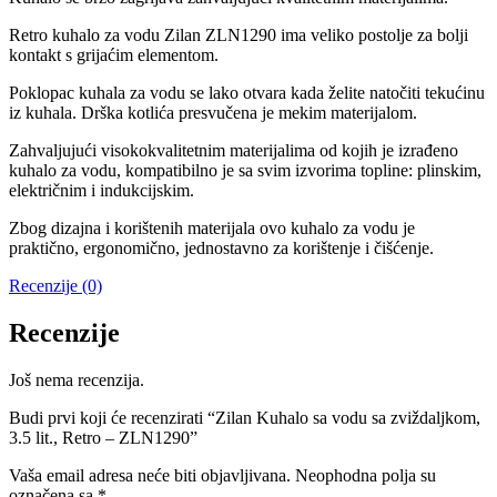
Retro kuhalo za vodu Zilan ZLN1290 ima veliko postolje za bolji
kontakt s grijaćim elementom.
Poklopac kuhala za vodu se lako otvara kada želite natočiti tekućinu
iz kuhala. Drška kotlića presvučena je mekim materijalom.
Zahvaljujući visokokvalitetnim materijalima od kojih je izrađeno
kuhalo za vodu, kompatibilno je sa svim izvorima topline: plinskim,
električnim i indukcijskim.
Zbog dizajna i korištenih materijala ovo kuhalo za vodu je
praktično, ergonomično, jednostavno za korištenje i čišćenje.
Recenzije (0)
Recenzije
Još nema recenzija.
Budi prvi koji će recenzirati “Zilan Kuhalo sa vodu sa zviždaljkom,
3.5 lit., Retro – ZLN1290”
Vaša email adresa neće biti objavljivana.
Neophodna polja su
označena sa
*