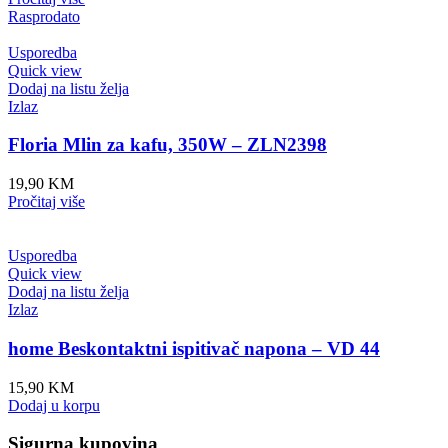
Rasprodato
Usporedba
Quick view
Dodaj na listu želja
Izlaz
Floria Mlin za kafu, 350W – ZLN2398
19,90
KM
Pročitaj više
Usporedba
Quick view
Dodaj na listu želja
Izlaz
home Beskontaktni ispitivač napona – VD 44
15,90
KM
Dodaj u korpu
Sigurna kupovina