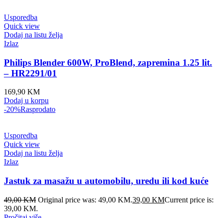
Usporedba
Quick view
Dodaj na listu želja
Izlaz
Philips Blender 600W, ProBlend, zapremina 1.25 lit.
– HR2291/01
169,90
KM
Dodaj u korpu
-20%
Rasprodato
Usporedba
Quick view
Dodaj na listu želja
Izlaz
Jastuk za masažu u automobilu, uredu ili kod kuće
49,00
KM
Original price was: 49,00 KM.
39,00
KM
Current price is:
39,00 KM.
Pročitaj više