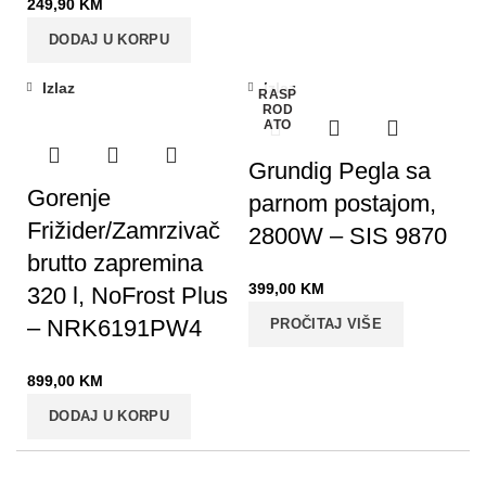
249,90
KM
DODAJ U KORPU
Izlaz
Izlaz
RASP
ROD
ATO
Grundig Pegla sa
Gorenje
parnom postajom,
Frižider/Zamrzivač
2800W – SIS 9870
brutto zapremina
399,00
KM
320 l, NoFrost Plus
– NRK6191PW4
PROČITAJ VIŠE
899,00
KM
DODAJ U KORPU