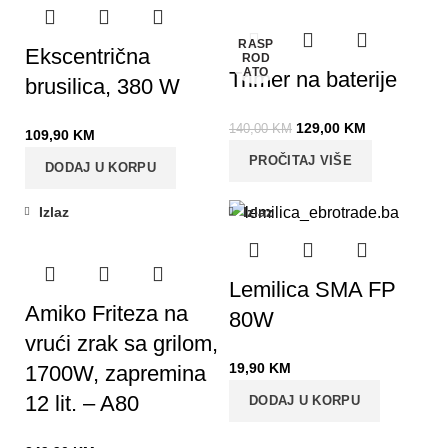
RASP
Ekscentrična
ROD
ATO
Trimer na baterije
brusilica, 380 W
129,00
KM
140,00
KM
109,90
KM
PROČITAJ VIŠE
DODAJ U KORPU
Izlaz
Izlaz
Lemilica SMA FP
Amiko Friteza na
80W
vrući zrak sa grilom,
19,90
KM
1700W, zapremina
12 lit. – A80
DODAJ U KORPU