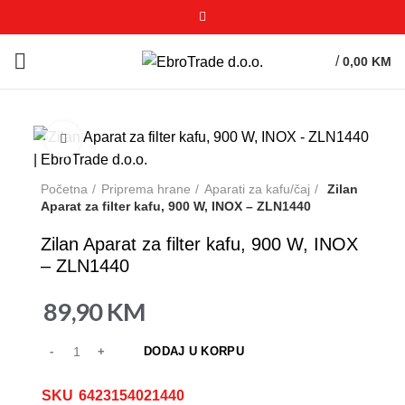
/
0,00
KM
Click to enlarge
Početna
Priprema hrane
Aparati za kafu/čaj
Zilan
Aparat za filter kafu, 900 W, INOX – ZLN1440
Zilan Aparat za filter kafu, 900 W, INOX
– ZLN1440
89,90
KM
DODAJ U KORPU
SKU
6423154021440