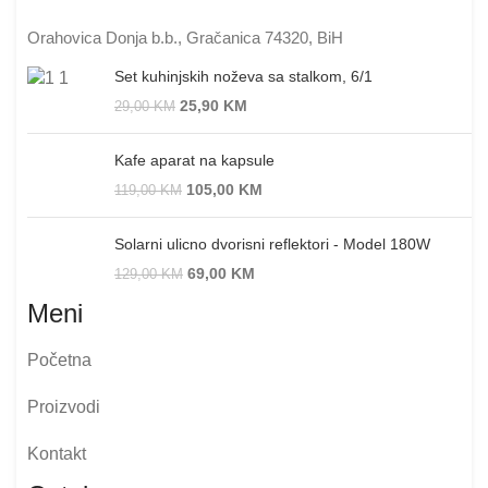
Orahovica Donja b.b., Gračanica 74320, BiH
Set kuhinjskih noževa sa stalkom, 6/1
25,90
KM
29,00
KM
Kafe aparat na kapsule
105,00
KM
119,00
KM
Solarni ulicno dvorisni reflektori - Model 180W
69,00
KM
129,00
KM
Meni
Početna
Proizvodi
Kontakt