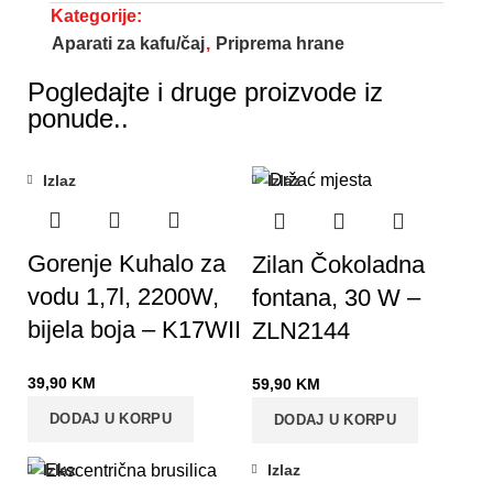
Kategorije:
Aparati za kafu/čaj
,
Priprema hrane
Pogledajte i druge proizvode iz
ponude..
Izlaz
Izlaz
Gorenje Kuhalo za
Zilan Čokoladna
vodu 1,7l, 2200W,
fontana, 30 W –
bijela boja – K17WII
ZLN2144
39,90
KM
59,90
KM
DODAJ U KORPU
DODAJ U KORPU
Izlaz
Izlaz
-8%