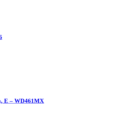
6
ama, E – WD461MX