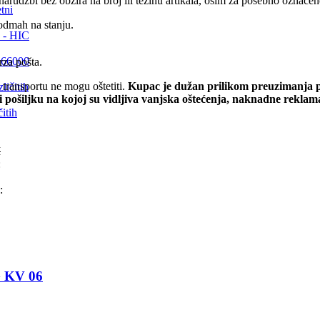
rudžbi bez obzira na broj ili težinu artikala, osim za posebno označene 
tni
odmah na stanju.
 - HIC
E 66000
rza pošta.
transportu ne mogu oštetiti.
Kupac je dužan prilikom preuzimanja pr
i pošiljku na kojoj su vidljiva vanjska oštećenja, naknadne rekla
itih
M
:
:
HG KV 06