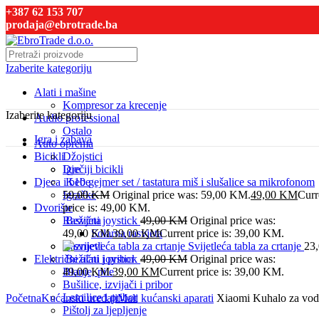
+387 62 153 707
prodaja@ebrotrade.ba
Izaberite kategoriju
Alati i mašine
Kompresor za krecenje
Izaberite kategoriju
Audio professional
Ostalo
Igra i zabava
Auto oprema
Bicikli
Džojstici
Dječiji bicikli
Igre
Djeca i bebe
K10 gejmer set / tastatura miš i slušalice sa mikrofonom
Igračke
59,00
KM
Original price was: 59,00 KM.
49,00
KM
Curr
Dvorište
price is: 49,00 KM.
Rasvjeta
Bežični joystick
49,00
KM
Original price was:
49,00 KM.
Solarna rasvjeta
39,00
KM
Current price is: 39,00 KM.
Raznjevi
Svijetleća tabla za crtanje
23
Električni alati i pribor
Bežični joystick
49,00
KM
Original price was:
Blanje, pile
49,00 KM.
39,00
KM
Current price is: 39,00 KM.
Bušilice, izvijači i pribor
Click to enlarge
Lemilice i pribor
Početna
Kućanski uređaji
Mali kućanski aparati
Xiaomi Kuhalo za vodu,
Pištolj za ljepljenje