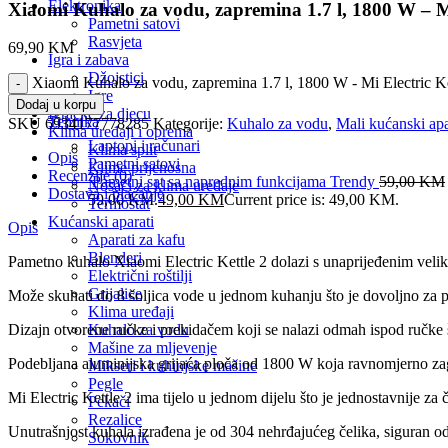
Elektronika
Xiaomi Kuhalo za vodu, zapremina 1.7 l, 1800 W – Mi
Pametni satovi
Rasvjeta
69,90
KM
Igra i zabava
Džojstici
Xiaomi Kuhalo za vodu, zapremina 1.7 l, 1800 W - Mi Electric Ket
Igre
Dodaj u korpu
Igračke za djecu
Tehnika
SKU
6934177778285
Kategorije:
Kuhalo za vodu
,
Mali kućanski apa
Klima uređaji i oprema
Laptopi i računari
Klima split
Opis
Pametni satovi
Klime prijenosna
Recenzije (0)
Pametni sat sa naprednim funkcijama Trendy
59,00
KM
Nosači za klima uređaje
Dostava i plaćanje
59,00 KM.
49,00
KM
Current price is: 49,00 KM.
Termostat
Kućanski aparati
Opis
Aparati za kafu
Blenderi
Pametno kuhalo Xiaomi Electric Kettle 2 dolazi s unaprijeđenim veliki
Električni roštilji
Grijalice
Može skuhati do 8 šoljica vode u jednom kuhanju što je dovoljno za po
Klima uređaji
Kuhalo za vodu
Dizajn otvorene ručke i prekidačem koji se nalazi odmah ispod ručke 
Mašine za mljevenje
Podebljana aluminijska grijaća ploča od 1800 W koja ravnomjerno zagri
Mikseri i kuhinjske mašine
Pegle
Mi Electric Kettle 2 ima tijelo u jednom dijelu što je jednostavnije z
Pekači
Rezalice
Unutrašnjost kuhala izrađena je od 304 nehrđajućeg čelika, siguran od 
Sokovnik