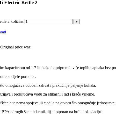
 Electric Kettle 2
tle 2 količina
rati
Original price was:
m kapacitetom od 1.7 lit. kako bi pripremili više toplih napitaka bez p
trebe cijele porodice.
što omogućava udoban zahvat i praktičnije paljenje kuhala.
java i proključava vodu za efikasniji rad i kraće vrijeme.
a čišćenje te nema spojeva ili cjedila na otvoru što omogućuje jednostavn
BPA i drugih štetnih kemikalija i otporan na hrđu i oksidaciju!