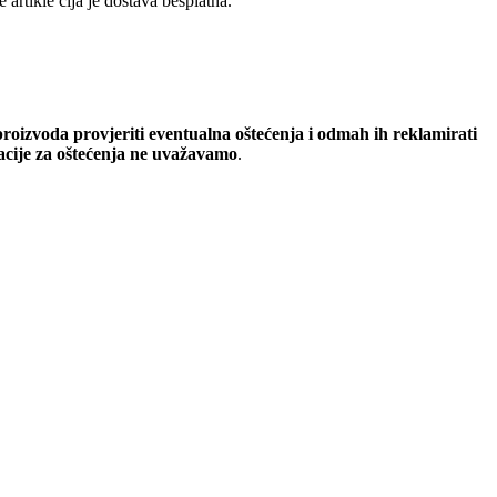
artikle čija je dostava besplatna.
oizvoda provjeriti eventualna oštećenja i odmah ih reklamirati
macije za oštećenja ne uvažavamo
.