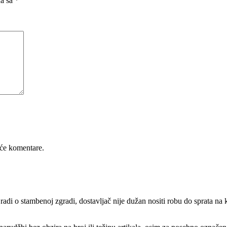
na sa
*
riginal
KM.
 ploča
ent
će komentare.
 radi o stambenoj zgradi, dostavljač nije dužan nositi robu do sprata n