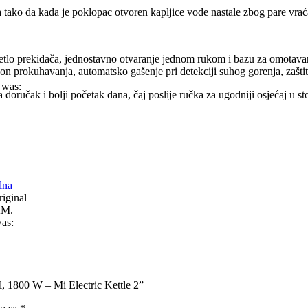
a tako da kada je poklopac otvoren kapljice vode nastale zbog pare vra
vjetlo prekidača, jednostavno otvaranje jednom rukom i bazu za omotava
n prokuhavanja, automatsko gašenje pri detekciji suhog gorenja, zaštita 
 was:
za doručak i bolji početak dana, čaj poslije ručka za ugodniji osjećaj u
lna
iginal
KM.
was:
l, 1800 W – Mi Electric Kettle 2”