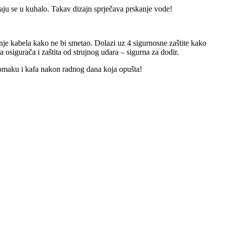
ćaju se u kuhalo. Takav dizajn sprječava prskanje vode!
nje kabela kako ne bi smetao. Dolazi uz 4 sigurnosne zaštite kako
osigurača i zaštita od strujnog udara – sigurna za dodir.
 stomaku i kafa nakon radnog dana koja opušta!