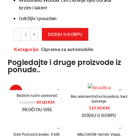
brzim i lakim!
Izdržljiv i pouzdan
DODAJ U KORPU
Kategorija:
Oprema za automobile
Pogledajte i druge proizvode iz
ponude..
-11%
Bežični ručni usisavač
Aku ekscentrična brusilica, bez
baterije
49,00
KM
55,00
KM
119,90
KM
PROČITAJ VIŠE
DODAJ U KORPU
Dafi Protočni bojler, 11 kW,
MELCHIONI family Vaga,