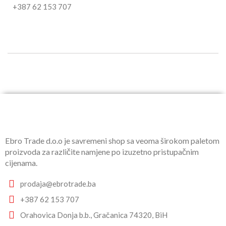
+387 62 153 707
Ebro Trade d.o.o je savremeni shop sa veoma širokom paletom
proizvoda za različite namjene po izuzetno pristupačnim
cijenama.
prodaja@ebrotrade.ba
+387 62 153 707
Orahovica Donja b.b., Gračanica 74320, BiH