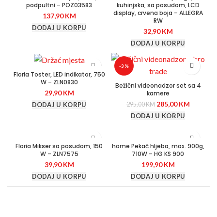
podpultni – POZ03583
kuhinjska, sa posudom, LCD
display, crvena boja – ALLEGRA
137,90
KM
RW
DODAJ U KORPU
32,90
KM
DODAJ U KORPU
-3%
Floria Toster, LED indikator, 750
W – ZLN0830
Bežični videonadzor set sa 4
29,90
KM
kamere
285,00
KM
295,00
KM
DODAJ U KORPU
DODAJ U KORPU
Floria Mikser sa posudom, 150
home Pekač hljeba, max. 900g,
W – ZLN7575
710W – HG KS 900
39,90
KM
199,90
KM
DODAJ U KORPU
DODAJ U KORPU