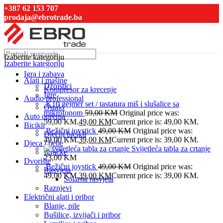
+387 62 153 707
prodaja@ebrotrade.ba
Izaberite kategoriju
Izaberite kategoriju
Igra i zabava
Alati i mašine
Džojstici
Kompresor za krecenje
Igre
Audio professional
K10 gejmer set / tastatura miš i slušalice sa
Ostalo
mikrofonom
59,00
KM
Original price was:
Auto oprema
59,00 KM.
49,00
KM
Current price is: 49,00 KM.
Bicikli
Bežični joystick
49,00
KM
Original price was:
Dječiji bicikli
49,00 KM.
39,00
KM
Current price is: 39,00 KM.
Djeca i bebe
Svijetleća tabla za crtanje
Igračke
23,00
KM
Dvorište
Bežični joystick
49,00
KM
Original price was:
Rasvjeta
49,00 KM.
39,00
KM
Current price is: 39,00 KM.
Solarna rasvjeta
Raznjevi
Električni alati i pribor
Blanje, pile
Bušilice, izvijači i pribor