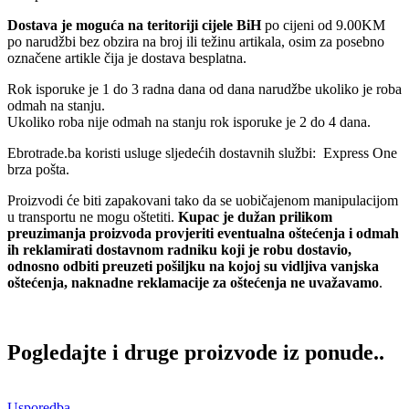
Dostava je moguća na teritoriji cijele BiH
po cijeni od 9.00KM
po narudžbi bez obzira na broj ili težinu artikala, osim za posebno
označene artikle čija je dostava besplatna.
Rok isporuke je 1 do 3 radna dana od dana narudžbe ukoliko je roba
odmah na stanju.
Ukoliko roba nije odmah na stanju rok isporuke je 2 do 4 dana.
Ebrotrade.ba koristi usluge sljedećih dostavnih službi: Express One
brza pošta.
Proizvodi će biti zapakovani tako da se uobičajenom manipulacijom
u transportu ne mogu oštetiti.
Kupac je dužan prilikom
preuzimanja proizvoda provjeriti eventualna oštećenja i odmah
ih reklamirati dostavnom radniku koji je robu dostavio,
odnosno odbiti preuzeti pošiljku na kojoj su vidljiva vanjska
oštećenja, naknadne reklamacije za oštećenja ne uvažavamo
.
Pogledajte i druge proizvode iz ponude..
Usporedba