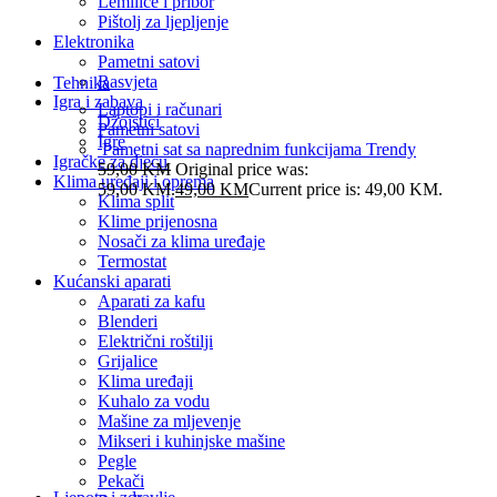
Lemilice i pribor
Pištolj za ljepljenje
Elektronika
Pametni satovi
Rasvjeta
Tehnika
Igra i zabava
Laptopi i računari
Džojstici
Pametni satovi
Igre
Pametni sat sa naprednim funkcijama Trendy
Igračke za djecu
59,00
KM
Original price was:
Klima uređaji i oprema
59,00 KM.
49,00
KM
Current price is: 49,00 KM.
Klima split
Klime prijenosna
Nosači za klima uređaje
Termostat
Kućanski aparati
Aparati za kafu
Blenderi
Električni roštilji
Grijalice
Klima uređaji
Kuhalo za vodu
Mašine za mljevenje
Mikseri i kuhinjske mašine
Pegle
Pekači