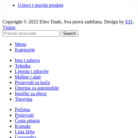
Uslovi i pravila prodaje
Copyright © 2022 Ebro Trade, Sva prava zadržana. Design by
ED-
Vision
.
Search
Menu
Kategorije
Igra i zabava
Tehnika
Ljepota i zdravlje
Mašine i alati
Proizvodi za kuću
Oprema za automobile
Igračke za djecu
Trgovina
Početna
Proizvodi
Česta pitanja
Kontakt
Lista želja
Usporedba