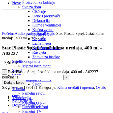
Proizvodi za kuhinju
Novo
Sve za dom
Čišćenje
Deke i prekrivači
Dekoracija
Klime i ventilatori
Click to enlarge
Kućna zvona
Početna
Audio professional
Ostalo
Stac Plastic Sprej, čistač klima
Kućni satovi
uređaja, 400 ml – A02237
Kupatilo
Lična njega
Stac Plastic Sprej, čistač klima uređaja, 400 ml –
Nadzorne kamere
Rasvjeta
A02237
Zamke za insekte
Satelitska oprema
12,90
KM
Mjerni instrumenti
Satovi
Stac Plastic Sprej, čistač klima uređaja, 400 ml - A02237
Sport
količina
Kamping i ribolov
Dodaj u korpu
Šatori
SKU
8006231780171
Kategorije:
Klima uređaji i oprema
,
Ostalo
Tehnika
Pametni satovi
Opis
Tehnologija
Recenzije (0)
Pametni satovi
Dostava i plaćanje
Pametni telefoni
Pametni TV