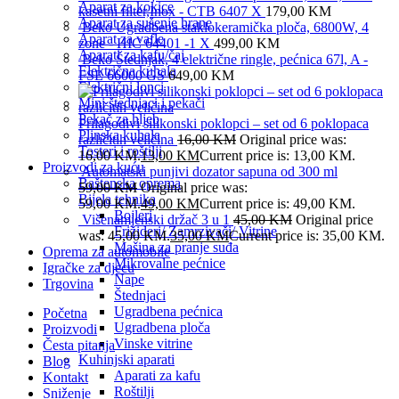
Aparat za kokice
kasetni filter,Inox - CTB 6407 X
179,00
KM
Aparat za sušenje hrane
Beko Ugradbena staklokeramička ploča, 6800W, 4
Aparat za vafle
zone - HIC 64401 -1 X
499,00
KM
Aparati za kafu/čaj
Beko Štednjak, 4 električne ringle, pećnica 67l, A -
Električna kuhala
FSE 66000 GS
649,00
KM
Električni lonci
Mini štednjaci i pekači
Pekač za hljeb
Prilagodivi silikonski poklopci – set od 6 poklopaca
Plinska kuhala
različitih veličina
16,00
KM
Original price was:
Tosteri i roštilji
16,00 KM.
13,00
KM
Current price is: 13,00 KM.
Proizvodi za kuću
Automatski punjivi dozator sapuna od 300 ml
Baštenska oprema
59,00
KM
Original price was:
Bijela tehnika
59,00 KM.
49,00
KM
Current price is: 49,00 KM.
Bojleri
Višenamjenski držač 3 u 1
45,00
KM
Original price
Frižideri/ Zamrzivači/ Vitrine
was: 45,00 KM.
35,00
KM
Current price is: 35,00 KM.
Mašina za pranje suđa
Oprema za automobile
Mikrovalne pećnice
Igračke za djecu
Nape
Trgovina
Štednjaci
Ugradbena pećnica
Početna
Ugradbena ploča
Proizvodi
Vinske vitrine
Česta pitanja
Kuhinjski aparati
Blog
Aparati za kafu
Kontakt
Roštilji
Sniženje