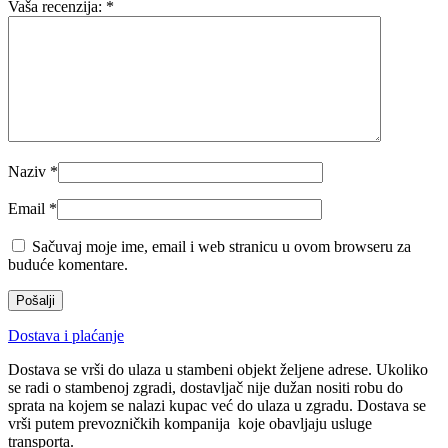
Vaša recenzija:
*
Naziv
*
Email
*
Sačuvaj moje ime, email i web stranicu u ovom browseru za
buduće komentare.
Dostava i plaćanje
Dostava se vrši do ulaza u stambeni objekt željene adrese. Ukoliko
se radi o stambenoj zgradi, dostavljač nije dužan nositi robu do
sprata na kojem se nalazi kupac već do ulaza u zgradu. Dostava se
vrši putem prevozničkih kompanija koje obavljaju usluge
transporta.