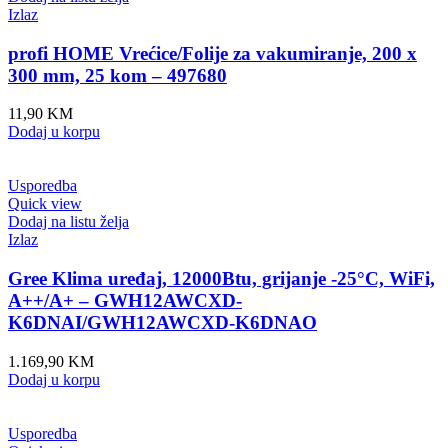
Izlaz
profi HOME Vrećice/Folije za vakumiranje, 200 x
300 mm, 25 kom – 497680
11,90
KM
Dodaj u korpu
Usporedba
Quick view
Dodaj na listu želja
Izlaz
Gree Klima uređaj, 12000Btu, grijanje -25°C, WiFi,
A++/A+ – GWH12AWCXD-
K6DNAI/GWH12AWCXD-K6DNAO
1.169,90
KM
Dodaj u korpu
Usporedba