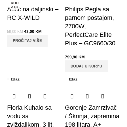
ROD
ATO
Autić na daljinski –
Philips Pegla sa
RC X-WILD
parnom postajom,
2700W,
43,00
KM
59,00
KM
PerfectCare Elite
PROČITAJ VIŠE
Plus – GC9660/30
799,90
KM
DODAJ U KORPU
Izlaz
Izlaz
Floria Kuhalo sa
Gorenje Zamrzivač
vodu sa
/ Škrinja, zapremina
zviždaljkom, 3 lit. –
198 litara, A+ –