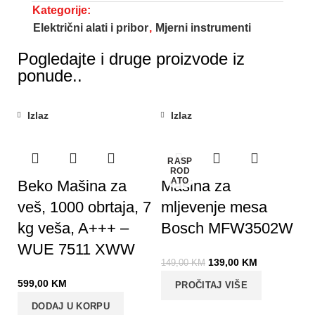
Kategorije:
Električni alati i pribor
,
Mjerni instrumenti
Pogledajte i druge proizvode iz
ponude..
Izlaz
Izlaz
-7%
RASP
ROD
ATO
Beko Mašina za
Mašina za
veš, 1000 obrtaja, 7
mljevenje mesa
kg veša, A+++ –
Bosch MFW3502W
WUE 7511 XWW
139,00
KM
149,00
KM
599,00
KM
PROČITAJ VIŠE
DODAJ U KORPU