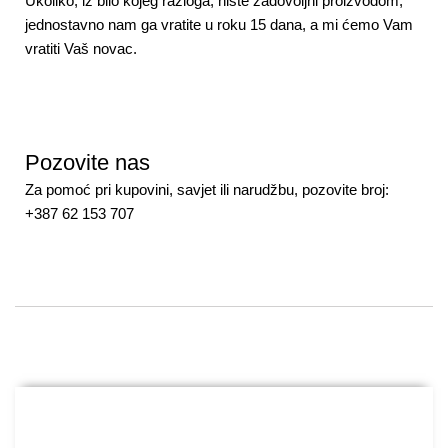
Ukoliko, iz bilo kojeg razloga, niste zadovoljni proizvodom,
jednostavno nam ga vratite u roku 15 dana, a mi ćemo Vam
vratiti Vaš novac.
Pozovite nas
Za pomoć pri kupovini, savjet ili narudžbu, pozovite broj:
+387 62 153 707