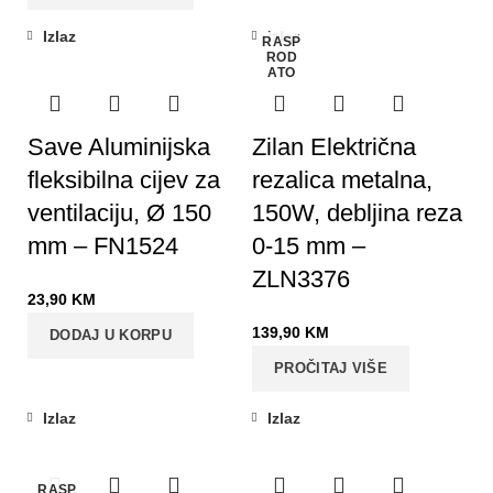
Izlaz
Izlaz
RASP
ROD
ATO
Save Aluminijska
Zilan Električna
fleksibilna cijev za
rezalica metalna,
ventilaciju, Ø 150
150W, debljina reza
mm – FN1524
0-15 mm –
ZLN3376
23,90
KM
139,90
KM
DODAJ U KORPU
PROČITAJ VIŠE
Izlaz
Izlaz
-27%
RASP