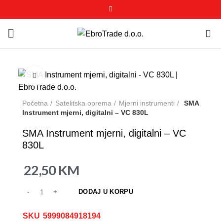
0
Click to enlarge
Početna
Satelitska oprema
Mjerni instrumenti
SMA
Instrument mjerni, digitalni – VC 830L
SMA Instrument mjerni, digitalni – VC
830L
22,50
KM
DODAJ U KORPU
SKU
5999084918194