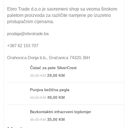
Ebro Trade d.o.o je savremeni shop sa veoma širokom
paletom proizvoda za različite namjene po izuzetno
pristupačnim cijenama.
prodaja@ebrotrade.ba
+387 62 153 707
Orahovica Donja b.b., Gračanica 74320, BiH
Čistač za pete SilverCrest
29,00
KM
39,00
KM
Punjiva bežična pegla
49,00
KM
59,00
KM
Bezkontaktni infracrveni toplomjer
35,00
KM
45,00
KM