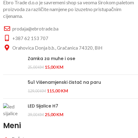
Ebro Trade d.o.o je savremeni shop sa veoma širokom paletom
proizvoda za različite namjene po izuzetno pristupačnim
cijenama.
prodaja@ebrotrade.ba
+387 62 153 707
Orahovica Donja b.b., Gračanica 74320, BiH
Zamka za muhe i ose
15,00
KM
25,00
KM
5u1 Višenamjenski čistač na paru
115,00
KM
129,00
KM
LED Sijalice H7
25,00
KM
39,00
KM
Meni