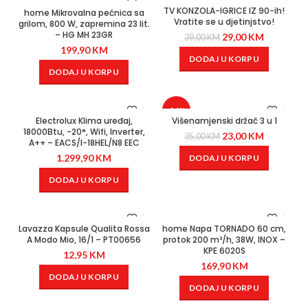
-26%
TV KONZOLA-IGRICE IZ 90-ih!
home Mikrovalna pećnica sa
Vratite se u djetinjstvo!
grilom, 800 W, zapremina 23 lit.
– HG MH 23GR
29,00
KM
39,00
KM
199,90
KM
DODAJ U KORPU
DODAJ U KORPU
-34%
Electrolux Klima uređaj,
Višenamjenski držač 3 u 1
18000Btu, -20°, Wifi, Inverter,
23,00
KM
35,00
KM
A++ – EACS/I-18HEL/N8 EEC
1.299,90
KM
DODAJ U KORPU
DODAJ U KORPU
Lavazza Kapsule Qualita Rossa
home Napa TORNADO 60 cm,
A Modo Mio, 16/1 – PT00656
protok 200 m³/h, 38W, INOX –
KPE 6020S
12,95
KM
169,90
KM
DODAJ U KORPU
DODAJ U KORPU