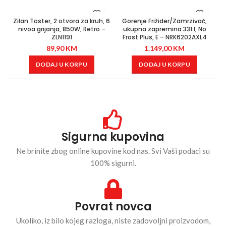
Zilan Toster, 2 otvora za kruh, 6
Gorenje Frižider/Zamrzivač,
nivoa grijanja, 850W, Retro –
ukupna zapremina 331 l, No
ZLN1191
Frost Plus, E – NRK6202AXL4
89,90
KM
1.149,00
KM
DODAJ U KORPU
DODAJ U KORPU
Sigurna kupovina
Ne brinite zbog online kupovine kod nas. Svi Vaši podaci su
100% sigurni.
Povrat novca
Ukoliko, iz bilo kojeg razloga, niste zadovoljni proizvodom,