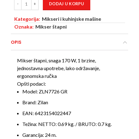
DODAJ U KORPU
Kategorija:
Mikseri i kuhinjske mašine
Oznaka:
Mikser štapni
OPIS
Mikser štapni, snaga 170 W, 1 brzine,
jednostavna upotrebe, lako održavanje,
ergonomska ručka
Opšti podaci:
Model:
ZLN7726 GR
Brand:
Zilan
EAN:
6423154022447
Težina:
NETTO: 0.69 kg. / BRUTO: 0.7 kg.
Garancija:
24 m.