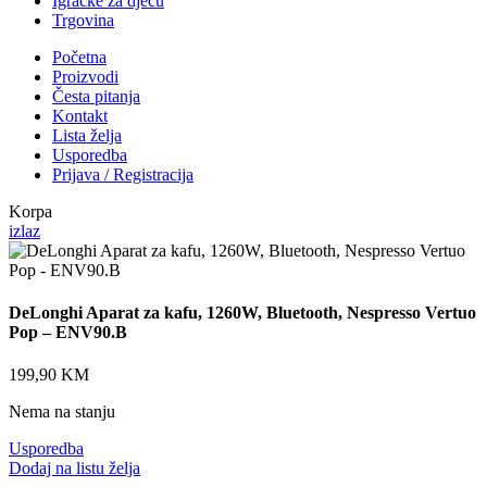
Igračke za djecu
Trgovina
Početna
Proizvodi
Česta pitanja
Kontakt
Lista želja
Usporedba
Prijava / Registracija
Korpa
izlaz
DeLonghi Aparat za kafu, 1260W, Bluetooth, Nespresso Vertuo
Pop – ENV90.B
199,90
KM
Nema na stanju
Usporedba
Dodaj na listu želja