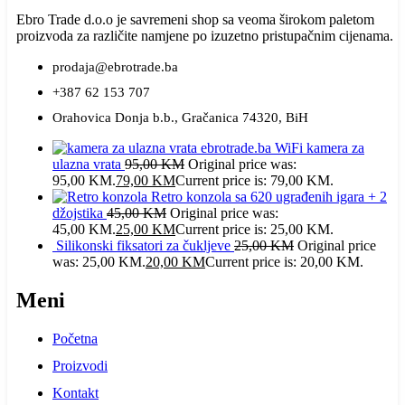
Ebro Trade d.o.o je savremeni shop sa veoma širokom paletom
proizvoda za različite namjene po izuzetno pristupačnim cijenama.
prodaja@ebrotrade.ba
+387 62 153 707
Orahovica Donja b.b., Gračanica 74320, BiH
WiFi kamera za
ulazna vrata
95,00
KM
Original price was:
95,00 KM.
79,00
KM
Current price is: 79,00 KM.
Retro konzola sa 620 ugrađenih igara + 2
džojstika
45,00
KM
Original price was:
45,00 KM.
25,00
KM
Current price is: 25,00 KM.
Silikonski fiksatori za čukljeve
25,00
KM
Original price
was: 25,00 KM.
20,00
KM
Current price is: 20,00 KM.
Meni
Početna
Proizvodi
Kontakt