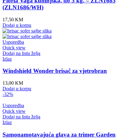
Floria Vaga kuhinjska, do 5 kg. – ZLN1685
(ZLN1686/WH)
17,50
KM
Dodaj u korpu
Usporedba
Quick view
Dodaj na listu želja
Izlaz
Windshield Wonder brisač za vjetrobran
13,00
KM
Dodaj u korpu
-32%
Usporedba
Quick view
Dodaj na listu želja
Izlaz
Samonamotavajuća glava za trimer Garden