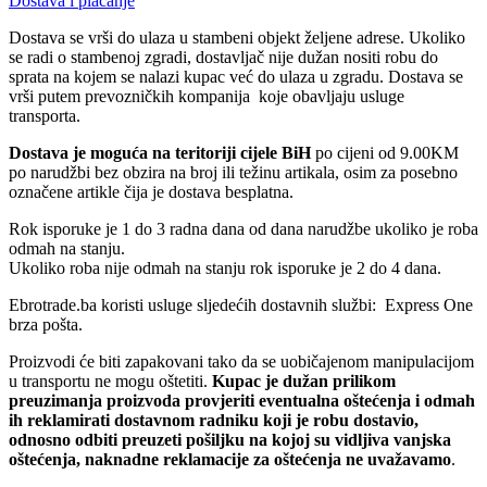
Dostava i plaćanje
Dostava se vrši do ulaza u stambeni objekt željene adrese. Ukoliko
se radi o stambenoj zgradi, dostavljač nije dužan nositi robu do
sprata na kojem se nalazi kupac već do ulaza u zgradu. Dostava se
vrši putem prevozničkih kompanija koje obavljaju usluge
transporta.
Dostava je moguća na teritoriji cijele BiH
po cijeni od 9.00KM
po narudžbi bez obzira na broj ili težinu artikala, osim za posebno
označene artikle čija je dostava besplatna.
Rok isporuke je 1 do 3 radna dana od dana narudžbe ukoliko je roba
odmah na stanju.
Ukoliko roba nije odmah na stanju rok isporuke je 2 do 4 dana.
Ebrotrade.ba koristi usluge sljedećih dostavnih službi: Express One
brza pošta.
Proizvodi će biti zapakovani tako da se uobičajenom manipulacijom
u transportu ne mogu oštetiti.
Kupac je dužan prilikom
preuzimanja proizvoda provjeriti eventualna oštećenja i odmah
ih reklamirati dostavnom radniku koji je robu dostavio,
odnosno odbiti preuzeti pošiljku na kojoj su vidljiva vanjska
oštećenja, naknadne reklamacije za oštećenja ne uvažavamo
.