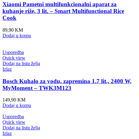
Xiaomi Pametni multifunkcionalni aparat za
kuhanje riže, 3 lit. – Smart Multifunctional Rice
Cook
89,90
KM
Dodaj u korpu
Usporedba
Quick view
Dodaj na listu želja
Izlaz
Bosch Kuhalo za vodu, zapremina 1.7 lit., 2400 W,
MyMoment – TWK3M123
149,90
KM
Dodaj u korpu
Usporedba
Quick view
Dodaj na listu želja
Izlaz