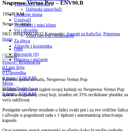
Nespresso Vertuo Pop – ENV90.B
Televizori i oprema
Daljinski upravljači
199,90
KM
Uređenje doma
Usisivači
Nema na stanju
Ventilatori i mini klime
Vrt i dvorište
SKU
8004399024632
Kategorije:
Aparati za kafu/čaj
,
Priprema
Vrtna rasvjeta i dekoracija
hrane
Za djecu
Zdravlje i kozmetika
Opis
Recenzije (0)
Search
Dostava i plaćanje
Prijava / Registracija
0
Lista želja
Opis
0
Usporedba
0
items
/
0,00
KM
Pametni aparat za kafu, Nespresso Vertuo Pop
Menu
Dodajte svježi novi izgled svojoj kuhinji uz Nespresso Vertuo Pop
0
items
/
0,00
KM
aparat u elegantnoj crnoj boji, izrađen od 35% reciklirane plastike za
veću održivost.
Postignite savršene rezultate u šalici svaki put i za sve veličine šalica
i uživajte u pogodnosti rada s 1 tipkom i automatskog izbacivanja
kapsule.
Ovaj pametni aparat automatski se ažurira kako bi pružio najbolje