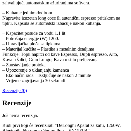
zahvaljujući automatskim ažuriranjima softvera.
– Kuhanje jednim dodirom
Napravite izuzetan long coee ili autentični espresso pritiskom na
tipku. Kapsula se automatski izbacuje nakon kuhanja.
– Kapacitet posude za vodu 1.1 lit
– Potrošnja energije (W) 1260.
– Upravljačka ploča sa tipkama
– Materijal kućišta – Plastika s metalnim detaljima
Funkcije: Topli napitci od kave Espresso, Dupli espresso, Alto,
Kava u šalici, Gran Lungo, Kava u stilu prelijevanja
– Zaustavljanje protoka
– Upozorenje o uklanjanju kamenca
– Eko način rada – Isključuje se nakon 2 minute
– Vrijeme zagrijavanja 30 sekundi
Recenzije (0)
Recenzije
Još nema recenzija.
Budi prvi koji će recenzirati “DeLonghi Aparat za kafu, 1260W,
Bluetooth, Nespresso Vertuo Pop – ENV90.B”