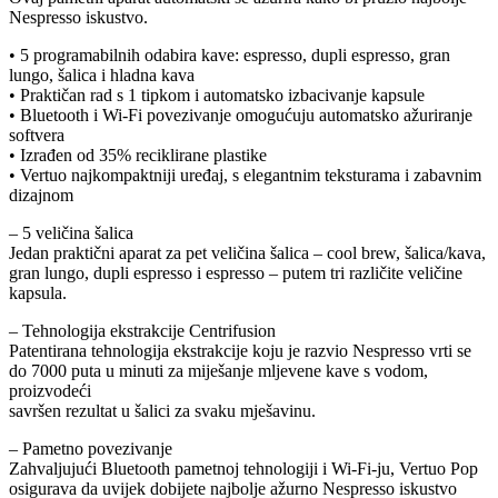
Nespresso iskustvo.
• 5 programabilnih odabira kave: espresso, dupli espresso, gran
lungo, šalica i hladna kava
• Praktičan rad s 1 tipkom i automatsko izbacivanje kapsule
• Bluetooth i Wi-Fi povezivanje omogućuju automatsko ažuriranje
softvera
• Izrađen od 35% reciklirane plastike
• Vertuo najkompaktniji uređaj, s elegantnim teksturama i zabavnim
dizajnom
– 5 veličina šalica
Jedan praktični aparat za pet veličina šalica – cool brew, šalica/kava,
gran lungo, dupli espresso i espresso – putem tri različite veličine
kapsula.
– Tehnologija ekstrakcije Centrifusion
Patentirana tehnologija ekstrakcije koju je razvio Nespresso vrti se
do 7000 puta u minuti za miješanje mljevene kave s vodom,
proizvodeći
savršen rezultat u šalici za svaku mješavinu.
– Pametno povezivanje
Zahvaljujući Bluetooth pametnoj tehnologiji i Wi-Fi-ju, Vertuo Pop
osigurava da uvijek dobijete najbolje ažurno Nespresso iskustvo