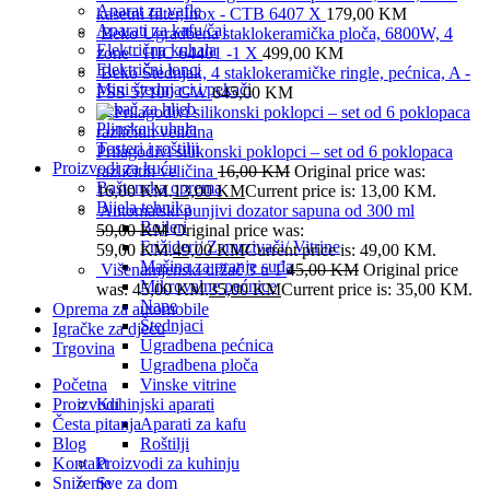
Aparat za vafle
kasetni filter,Inox - CTB 6407 X
179,00
KM
Aparati za kafu/čaj
Beko Ugradbena staklokeramička ploča, 6800W, 4
Električna kuhala
zone - HIC 64401 -1 X
499,00
KM
Električni lonci
Beko Štednjak, 4 staklokeramičke ringle, pećnica, A -
Mini štednjaci i pekači
FSS 57100 GW
645,00
KM
Pekač za hljeb
Plinska kuhala
Tosteri i roštilji
Prilagodivi silikonski poklopci – set od 6 poklopaca
Proizvodi za kuću
različitih veličina
16,00
KM
Original price was:
Baštenska oprema
16,00 KM.
13,00
KM
Current price is: 13,00 KM.
Bijela tehnika
Automatski punjivi dozator sapuna od 300 ml
Bojleri
59,00
KM
Original price was:
Frižideri/ Zamrzivači/ Vitrine
59,00 KM.
49,00
KM
Current price is: 49,00 KM.
Mašina za pranje suđa
Višenamjenski držač 3 u 1
45,00
KM
Original price
Mikrovalne pećnice
was: 45,00 KM.
35,00
KM
Current price is: 35,00 KM.
Nape
Oprema za automobile
Štednjaci
Igračke za djecu
Ugradbena pećnica
Trgovina
Ugradbena ploča
Početna
Vinske vitrine
Proizvodi
Kuhinjski aparati
Česta pitanja
Aparati za kafu
Blog
Roštilji
Kontakt
Proizvodi za kuhinju
Sniženje
Sve za dom