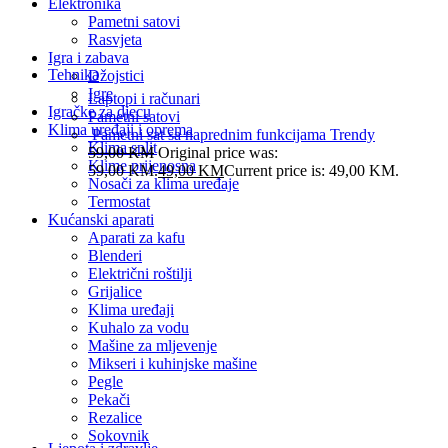
Elektronika
Pametni satovi
Rasvjeta
Igra i zabava
Tehnika
Džojstici
Igre
Laptopi i računari
Igračke za djecu
Pametni satovi
Klima uređaji i oprema
Pametni sat sa naprednim funkcijama Trendy
Klima split
59,00
KM
Original price was:
Klime prijenosna
59,00 KM.
49,00
KM
Current price is: 49,00 KM.
Nosači za klima uređaje
Termostat
Kućanski aparati
Aparati za kafu
Blenderi
Električni roštilji
Grijalice
Klima uređaji
Kuhalo za vodu
Mašine za mljevenje
Mikseri i kuhinjske mašine
Pegle
Pekači
Rezalice
Sokovnik