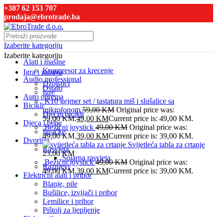
+387 62 153 707
prodaja@ebrotrade.ba
Izaberite kategoriju
Izaberite kategoriju
Alati i mašine
Kompresor za krecenje
Igra i zabava
Audio professional
Džojstici
Ostalo
Igre
Auto oprema
K10 gejmer set / tastatura miš i slušalice sa
Bicikli
mikrofonom
59,00
KM
Original price was:
Dječiji bicikli
59,00 KM.
49,00
KM
Current price is: 49,00 KM.
Djeca i bebe
Bežični joystick
49,00
KM
Original price was:
Igračke
49,00 KM.
39,00
KM
Current price is: 39,00 KM.
Dvorište
Svijetleća tabla za crtanje
Rasvjeta
23,00
KM
Solarna rasvjeta
Bežični joystick
49,00
KM
Original price was:
Raznjevi
49,00 KM.
39,00
KM
Current price is: 39,00 KM.
Električni alati i pribor
Blanje, pile
Bušilice, izvijači i pribor
Lemilice i pribor
Pištolj za ljepljenje