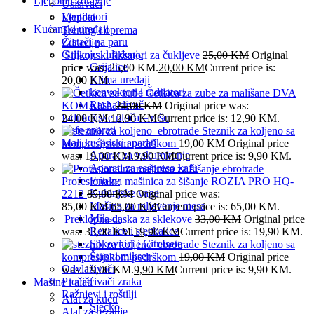
Ljepota i zdravlje
Usisivači
Ventilatori
Ljepota
Kućanski uređaji
Trening i oprema
Čistači na paru
Zdravlje
Grijanje i hlađenje
Silikonski fiksatori za čukljeve
25,00
KM
Original
Grijalice
price was: 25,00 KM.
20,00
KM
Current price is:
Klima uređaji
20,00 KM.
konvektori i radijatori
Četkica za zube za mališane DVA
Rashalđivač
KOMADA
24,00
KM
Original price was:
Indukcijske ploča – rešo
24,00 KM.
12,90
KM
Current price is: 12,90 KM.
Kafe aparati
Steznik za koljeno sa
Mali kućanski aparati
kompresijskom podrškom
19,00
KM
Original price
Aparat za vakumiranje
was: 19,00 KM.
9,90
KM
Current price is: 9,90 KM.
Aparati za esspreso kafu
Friteze
Profesionalna mašinica za šišanje ROZIA PRO HQ-
Kuhinjske vage
2212
85,00
KM
Original price was:
Mašina za mljevenje mesa
85,00 KM.
65,00
KM
Current price is: 65,00 KM.
Mikser
Preklopna daska za sklekove
33,00
KM
Original price
Rezalice i sjeckalice
was: 33,00 KM.
19,90
KM
Current price is: 19,90 KM.
Sokovnici i Citrusete
Steznik za koljeno sa
Štapni mikser
kompresijskom podrškom
19,00
KM
Original price
Odvlaživači
was: 19,00 KM.
9,90
KM
Current price is: 9,90 KM.
Pročišćivači zraka
Mašine i alati
Ražnjevi i roštilji
Alat za kuću
Sjecko
Alat za rezanje