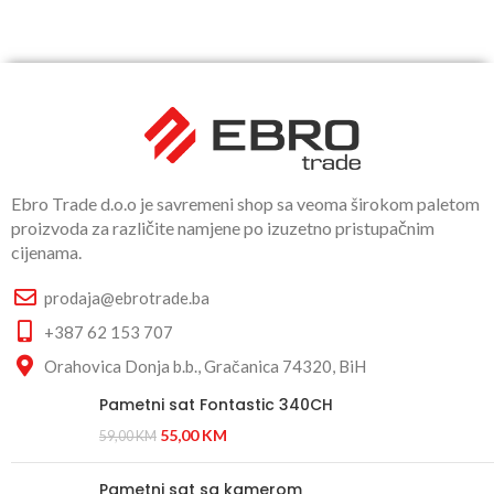
Ebro Trade d.o.o je savremeni shop sa veoma širokom paletom
proizvoda za različite namjene po izuzetno pristupačnim
cijenama.
prodaja@ebrotrade.ba
+387 62 153 707
Orahovica Donja b.b., Gračanica 74320, BiH
Pametni sat Fontastic 340CH
55,00
KM
59,00
KM
Pametni sat sa kamerom