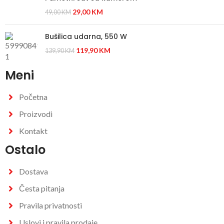
29,00
KM
49,00
KM
Bušilica udarna, 550 W
119,90
KM
139,90
KM
Meni
Početna
Proizvodi
Kontakt
Ostalo
Dostava
Česta pitanja
Pravila privatnosti
Uslovi i pravila prodaje