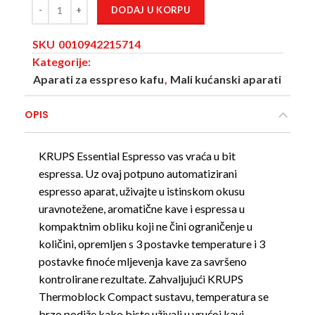
DODAJ U KORPU
SKU
0010942215714
Kategorije:
Aparati za esspreso kafu
,
Mali kućanski aparati
OPIS
KRUPS Essential Espresso vas vraća u bit
espressa. Uz ovaj potpuno automatizirani
espresso aparat, uživajte u istinskom okusu
uravnotežene, aromatične kave i espressa u
kompaktnim obliku koji ne čini ograničenje u
količini, opremljen s 3 postavke temperature i 3
postavke finoće mljevenja kave za savršeno
kontrolirane rezultate. Zahvaljujući KRUPS
Thermoblock Compact sustavu, temperatura se
brzo podiže kako biste uživali u vrućoj kavi