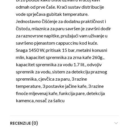
odmah od prve čaše. Kraći sustav distribucije
vode sprječava gubitak temperature.
Jednostavno čišćenje za dodatnu praktičnost i
čistoću, mlaznica za paru savršen je završni dodir
za raznovrsne napitke, pružajući vam uživanje u
savršeno pjenastom cappuccinu kod kuće.
Snaga 1450 W, pritisak 15 bar, metalni konusni
mlin, kapacitet spremnika za zrna kafe 260g.,
kapacitet spremnika za vodu 1.7 lit., odvojiv
spremnik za vodu, sistem za detekciju praznog
spremnika, cjevčica za paru, 3 razine
temperature, 3 postavke jačine kafe, 3 razine
finoće mljevenaj kafe, funkcija pare, detekcija
kamenca, nosač za šalicu
RECENZIJE (0)