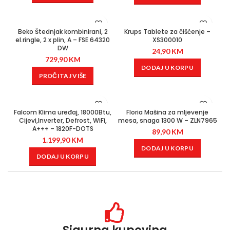
Beko Štednjak kombinirani, 2
Krups Tablete za čišćenje –
el.ringle, 2 x plin, A – FSE 64320
XS300010
DW
24,90
KM
729,90
KM
DODAJ U KORPU
PROČITAJ VIŠE
Falcom Klima uređaj, 18000Btu,
Floria Mašina za mljevenje
Cijevi,Inverter, Defrost, WiFi,
mesa, snaga 1300 W – ZLN7965
A+++ – 1820F-DOTS
89,90
KM
1.199,90
KM
DODAJ U KORPU
DODAJ U KORPU