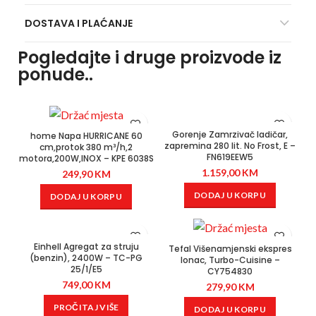
DOSTAVA I PLAĆANJE
Pogledajte i druge proizvode iz
ponude..
Gorenje Zamrzivač ladičar,
home Napa HURRICANE 60
zapremina 280 lit. No Frost, E –
cm,protok 380 m³/h,2
FN619EEW5
motora,200W,INOX – KPE 6038S
1.159,00
KM
249,90
KM
DODAJ U KORPU
DODAJ U KORPU
Einhell Agregat za struju
Tefal Višenamjenski ekspres
(benzin), 2400W – TC-PG
lonac, Turbo-Cuisine –
25/1/E5
CY754830
749,00
KM
279,90
KM
PROČITAJ VIŠE
DODAJ U KORPU