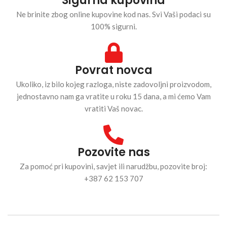
Sigurna kupovina
Ne brinite zbog online kupovine kod nas. Svi Vaši podaci su
100% sigurni.
Povrat novca
Ukoliko, iz bilo kojeg razloga, niste zadovoljni proizvodom,
jednostavno nam ga vratite u roku 15 dana, a mi ćemo Vam
vratiti Vaš novac.
Pozovite nas
Za pomoć pri kupovini, savjet ili narudžbu, pozovite broj:
+387 62 153 707