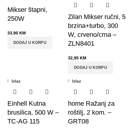
Mikser štapni,
Zilan Mikser ručni, 5
250W
brzina+turbo, 300
33,90
KM
W, crveno/crna –
ZLN8401
DODAJ U KORPU
32,95
KM
DODAJ U KORPU
Izlaz
Izlaz
Einhell Kutna
home Ražanj za
brusilica, 500 W –
roštilj, 2 kom. –
TC-AG 115
GRT08