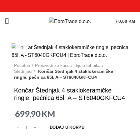
/
0,00
KM
Click to enlarge
Početna
Proizvodi za kuću
Bijela tehnika
Štednjaci
Končar Štednjak 4 staklokeramičke
ringle, pećnica 65l, A – ST6040GKFCU4
Končar Štednjak 4 staklokeramičke
ringle, pećnica 65l, A – ST6040GKFCU4
699,90
KM
DODAJ U KORPU