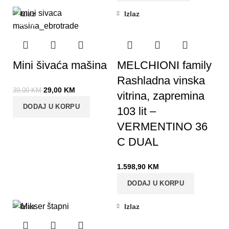
Izlaz
Izlaz
-26%
Mini šivaća mašina
MELCHIONI family
Rashladna vinska
29,00
KM
39,00
KM
vitrina, zapremina
DODAJ U KORPU
103 lit –
VERMENTINO 36
C DUAL
1.598,90
KM
DODAJ U KORPU
Izlaz
Izlaz