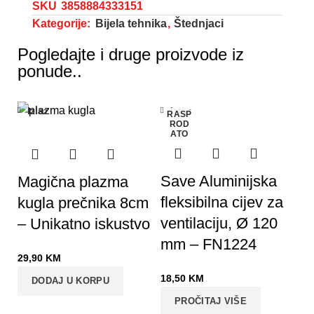
SKU
3858884333151
Kategorije:
Bijela tehnika
,
Štednjaci
Pogledajte i druge proizvode iz
ponude..
Izlaz
Izlaz
RASP
ROD
ATO
Save Aluminijska
Magična plazma
fleksibilna cijev za
kugla prečnika 8cm
ventilaciju, Ø 120
– Unikatno iskustvo
mm – FN1224
29,90
KM
18,50
KM
DODAJ U KORPU
PROČITAJ VIŠE