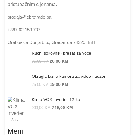
pristupačnim cijenama.
prodaja@ebrotrade.ba
+387 62 153 707
Orahovica Donja b.b., Gračanica 74320, BiH
Ručni sokovnik (presa) za voće
20,00
KM
35,00
KM
Okrugla lažna kamera za video nadzor
19,00
KM
25,00
KM
Klima VOX Inverter 12-ka
749,00
KM
999,00
KM
Meni