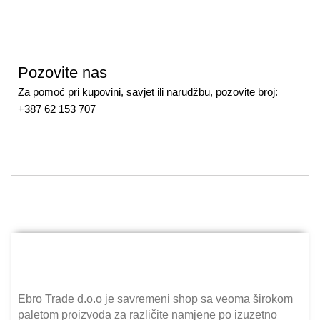
Pozovite nas
Za pomoć pri kupovini, savjet ili narudžbu, pozovite broj:
+387 62 153 707
Ebro Trade d.o.o je savremeni shop sa veoma širokom
paletom proizvoda za različite namjene po izuzetno