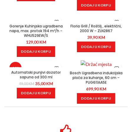
DODAJ U KORPU
Gorenje Kuhinjska ugradbena
Floria Grill / Roštilj , električni,
napa, max. protok 194 m³/h –
2000 W – ZLN2867
WHU529EW/S
39,90
KM
129,00
KM
DODAJ U KORPU
DODAJ U KORPU
-29%
Automatski punjivi dozator
Bosch Ugradbena indukcijska
sapuna od 300 ml
ploča za kuhanje, 60 cm –
PUG611AA5E
35,00
KM
49,00
KM
699,90
KM
DODAJ U KORPU
DODAJ U KORPU