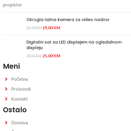
Okrugla lažna kamera za video nadzor
19,00
KM
25,00
KM
Digitalni sat sa LED displejem na ogledalnom
displeju
25,00
KM
29,00
KM
Meni
Početna
Proizvodi
Kontakt
Ostalo
Dostava