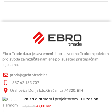
Ebro Trade d.o.o je savremeni shop sa veoma širokom paletom
proizvoda za različite namjene po izuzetno pristupačnim
cijenama.
prodaja@ebrotrade.ba
+387 62 153 707
Orahovica Donja b.b., Gračanica 74320, BiH
Sat sa alarmom i projektorom, LED zaslon
47,00
KM
57,00
KM