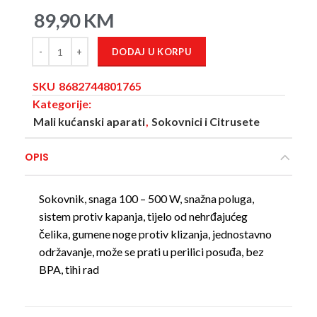
89,90
KM
DODAJ U KORPU
SKU
8682744801765
Kategorije:
Mali kućanski aparati
,
Sokovnici i Citrusete
OPIS
Sokovnik, snaga 100 – 500 W, snažna poluga,
sistem protiv kapanja, tijelo od nehrđajućeg
čelika, gumene noge protiv klizanja, jednostavno
održavanje, može se prati u perilici posuđa, bez
BPA, tihi rad