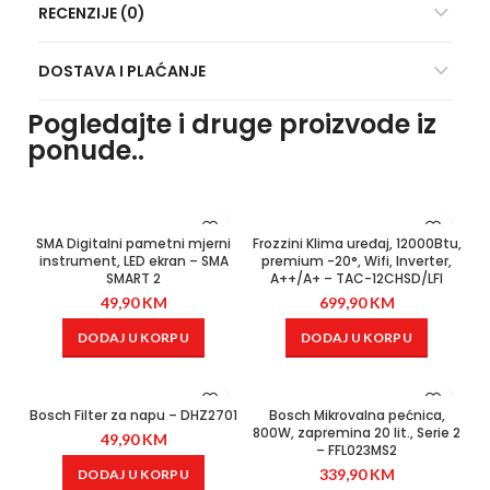
RECENZIJE (0)
DOSTAVA I PLAĆANJE
Pogledajte i druge proizvode iz
ponude..
SMA Digitalni pametni mjerni
Frozzini Klima uređaj, 12000Btu,
instrument, LED ekran – SMA
premium -20°, Wifi, Inverter,
SMART 2
A++/A+ – TAC-12CHSD/LFI
49,90
KM
699,90
KM
DODAJ U KORPU
DODAJ U KORPU
Bosch Filter za napu – DHZ2701
Bosch Mikrovalna pećnica,
800W, zapremina 20 lit., Serie 2
49,90
KM
– FFL023MS2
339,90
KM
DODAJ U KORPU