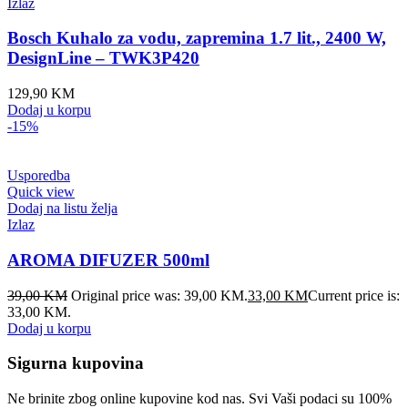
Izlaz
Bosch Kuhalo za vodu, zapremina 1.7 lit., 2400 W,
DesignLine – TWK3P420
129,90
KM
Dodaj u korpu
-15%
Usporedba
Quick view
Dodaj na listu želja
Izlaz
AROMA DIFUZER 500ml
39,00
KM
Original price was: 39,00 KM.
33,00
KM
Current price is:
33,00 KM.
Dodaj u korpu
Sigurna kupovina
Ne brinite zbog online kupovine kod nas. Svi Vaši podaci su 100%