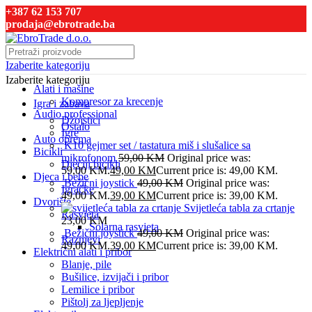
+387 62 153 707
prodaja@ebrotrade.ba
Izaberite kategoriju
Izaberite kategoriju
Alati i mašine
Kompresor za krecenje
Igra i zabava
Audio professional
Džojstici
Ostalo
Igre
Auto oprema
K10 gejmer set / tastatura miš i slušalice sa
Bicikli
mikrofonom
59,00
KM
Original price was:
Dječiji bicikli
59,00 KM.
49,00
KM
Current price is: 49,00 KM.
Djeca i bebe
Bežični joystick
49,00
KM
Original price was:
Igračke
49,00 KM.
39,00
KM
Current price is: 39,00 KM.
Dvorište
Svijetleća tabla za crtanje
Rasvjeta
23,00
KM
Solarna rasvjeta
Bežični joystick
49,00
KM
Original price was:
Raznjevi
49,00 KM.
39,00
KM
Current price is: 39,00 KM.
Električni alati i pribor
Blanje, pile
Bušilice, izvijači i pribor
Lemilice i pribor
Pištolj za ljepljenje