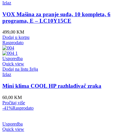
Izlaz
VOX Mašina za pranje suđa, 10 kompleta, 6
programa, E – LC10Y15CE
499,00
KM
Dodaj u korpu
Rasprodato
Usporedba
Quick view
Dodaj na listu želja
Izlaz
Mini klima COOL HP razhlađivač zraka
60,00
KM
Pročitaj više
-41%
Rasprodato
Usporedba
Quick view