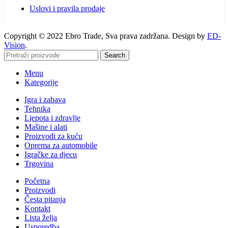
Uslovi i pravila prodaje
Copyright © 2022 Ebro Trade, Sva prava zadržana. Design by
ED-
Vision
.
Search
Menu
Kategorije
Igra i zabava
Tehnika
Ljepota i zdravlje
Mašine i alati
Proizvodi za kuću
Oprema za automobile
Igračke za djecu
Trgovina
Početna
Proizvodi
Česta pitanja
Kontakt
Lista želja
Usporedba