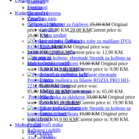
Ljepota i zdravlje
Usisivači
Ventilatori
Ljepota
Kućanski uređaji
Trening i oprema
Čistači na paru
Zdravlje
Grijanje i hlađenje
Silikonski fiksatori za čukljeve
25,00
KM
Original
Grijalice
price was: 25,00 KM.
20,00
KM
Current price is:
Klima uređaji
20,00 KM.
konvektori i radijatori
Četkica za zube za mališane DVA
Rashalđivač
KOMADA
24,00
KM
Original price was:
Indukcijske ploča – rešo
24,00 KM.
12,90
KM
Current price is: 12,90 KM.
Kafe aparati
Steznik za koljeno sa
Mali kućanski aparati
kompresijskom podrškom
19,00
KM
Original price
Aparat za vakumiranje
was: 19,00 KM.
9,90
KM
Current price is: 9,90 KM.
Aparati za esspreso kafu
Friteze
Profesionalna mašinica za šišanje ROZIA PRO HQ-
Kuhinjske vage
2212
85,00
KM
Original price was:
Mašina za mljevenje mesa
85,00 KM.
65,00
KM
Current price is: 65,00 KM.
Mikser
Preklopna daska za sklekove
33,00
KM
Original price
Rezalice i sjeckalice
was: 33,00 KM.
19,90
KM
Current price is: 19,90 KM.
Sokovnici i Citrusete
Steznik za koljeno sa
Štapni mikser
kompresijskom podrškom
19,00
KM
Original price
Odvlaživači
was: 19,00 KM.
9,90
KM
Current price is: 9,90 KM.
Pročišćivači zraka
Mašine i alati
Ražnjevi i roštilji
Alat za kuću
Sjecko
Alat za rezanje