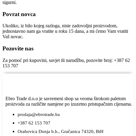
sigurni.
Povrat novca
Ukoliko, iz bilo kojeg razloga, niste zadovoljni proizvodom,
jednostavno nam ga vratite u roku 15 dana, a mi ćemo Vam vratiti
Vaš novac.
Pozovite nas
Za pomoć pri kupovini, savjet ili narudžbu, pozovite broj: +387 62
153 707
Ebro Trade d.o.o je savremeni shop sa veoma širokom paletom
proizvoda za različite namjene po izuzetno pristupačnim cijenama.
prodaja@ebrotrade.ba
+387 62 153 707
Orahovica Donja b.b., Gračanica 74320, BiH