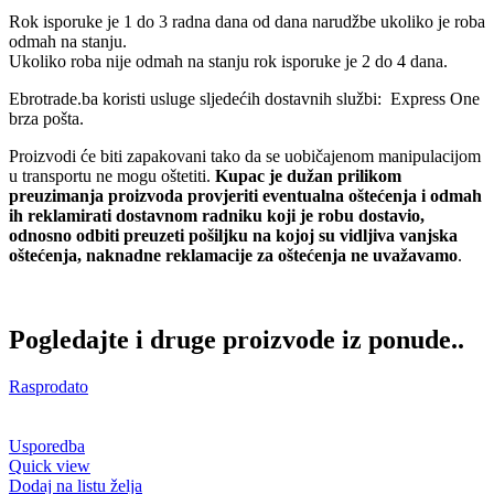
Rok isporuke je 1 do 3 radna dana od dana narudžbe ukoliko je roba
odmah na stanju.
Ukoliko roba nije odmah na stanju rok isporuke je 2 do 4 dana.
Ebrotrade.ba koristi usluge sljedećih dostavnih službi: Express One
brza pošta.
Proizvodi će biti zapakovani tako da se uobičajenom manipulacijom
u transportu ne mogu oštetiti.
Kupac je dužan prilikom
preuzimanja proizvoda provjeriti eventualna oštećenja i odmah
ih reklamirati dostavnom radniku koji je robu dostavio,
odnosno odbiti preuzeti pošiljku na kojoj su vidljiva vanjska
oštećenja, naknadne reklamacije za oštećenja ne uvažavamo
.
Pogledajte i druge proizvode iz ponude..
Rasprodato
Usporedba
Quick view
Dodaj na listu želja