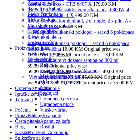
Aparat za vafle
kasetni filter,Inox - CTB 6407 X
179,00
KM
Aparati za kafu/čaj
Beko Ugradbena staklokeramička ploča, 6800W, 4
Električna kuhala
zone - HIC 64401 -1 X
499,00
KM
Električni lonci
Beko Štednjak kombinirani, 2 el.ringle, 2 x plin, A -
Mini štednjaci i pekači
FSE 64320 DS
799,90
KM
Pekač za hljeb
Plinska kuhala
Tosteri i roštilji
Prilagodivi silikonski poklopci – set od 6 poklopaca
Proizvodi za kuću
različitih veličina
16,00
KM
Original price was:
Baštenska oprema
16,00 KM.
13,00
KM
Current price is: 13,00 KM.
Bijela tehnika
Automatski punjivi dozator sapuna od 300 ml
Bojleri
59,00
KM
Original price was:
Frižideri/ Zamrzivači/ Vitrine
59,00 KM.
49,00
KM
Current price is: 49,00 KM.
Mašina za pranje suđa
Višenamjenski držač 3 u 1
45,00
KM
Original price
Mikrovalne pećnice
was: 45,00 KM.
35,00
KM
Current price is: 35,00 KM.
Nape
Oprema za automobile
Štednjaci
Igračke za djecu
Ugradbena pećnica
Trgovina
Ugradbena ploča
Početna
Vinske vitrine
Proizvodi
Kuhinjski aparati
Česta pitanja
Aparati za kafu
Blog
Roštilji
Kontakt
Proizvodi za kuhinju
Sniženje
Sve za dom