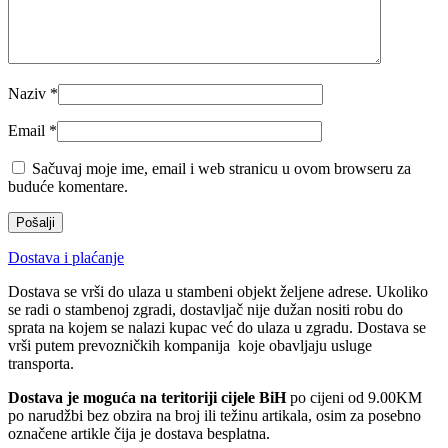
Naziv
*
Email
*
Sačuvaj moje ime, email i web stranicu u ovom browseru za
buduće komentare.
Dostava i plaćanje
Dostava se vrši do ulaza u stambeni objekt željene adrese. Ukoliko
se radi o stambenoj zgradi, dostavljač nije dužan nositi robu do
sprata na kojem se nalazi kupac već do ulaza u zgradu. Dostava se
vrši putem prevozničkih kompanija koje obavljaju usluge
transporta.
Dostava je moguća na teritoriji cijele BiH
po cijeni od 9.00KM
po narudžbi bez obzira na broj ili težinu artikala, osim za posebno
označene artikle čija je dostava besplatna.