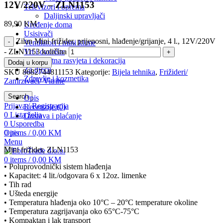
12V/220V – ZLN1153
Televizori i oprema
Daljinski upravljači
89,90
KM
Uređenje doma
Usisivači
Zilan Mini frižider, prijenosni, hlađenje/grijanje, 4 l., 12V/220V
Ventilatori i mini klime
Vrt i dvorište
- ZLN1153 količina
Vrtna rasvjeta i dekoracija
Dodaj u korpu
Za djecu
SKU
8682744811153
Kategorije:
Bijela tehnika
,
Frižideri/
Zdravlje i kozmetika
Zamrzivači/ Vitrine
Search
Opis
Prijava / Registracija
Recenzije (0)
0
Lista želja
Dostava i plaćanje
0
Usporedba
0
items
/
0,00
KM
Opis
Menu
Mini frižider, ZLN1153
0
items
/
0,00
KM
• Poluprovodnički sistem hlađenja
• Kapacitet: 4 lit./odgovara 6 x 12oz. limenke
• Tih rad
• Ušteda energije
• Temperatura hlađenja oko 10°C – 20°C temperature okoline
• Temperatura zagrijavanja oko 65°C-75°C
• Kompaktan i lak transport