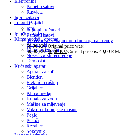
Elektronika
Pametni satovi
Rasvjeta
Igra i zabava
Tehnika
Džojstici
Igre
Laptopi i računari
Igračke za djecu
Pametni satovi
Klima uređaji i oprema
Pametni sat sa naprednim funkcijama Trendy
Klima split
59,00
KM
Original price was:
Klime prijenosna
59,00 KM.
49,00
KM
Current price is: 49,00 KM.
Nosači za klima uređaje
Termostat
Kućanski aparati
Aparati za kafu
Blenderi
Električni roštilji
Grijalice
Klima uređaji
Kuhalo za vodu
Mašine za mljevenje
Mikseri i kuhinjske mašine
Pegle
Pekači
Rezalice
Sokovnik