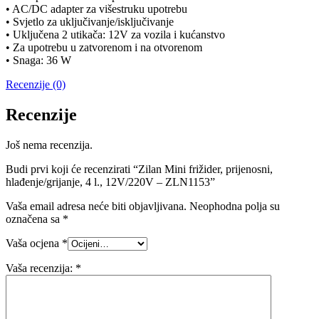
• AC/DC adapter za višestruku upotrebu
• Svjetlo za uključivanje/isključivanje
• Uključena 2 utikača: 12V za vozila i kućanstvo
• Za upotrebu u zatvorenom i na otvorenom
• Snaga: 36 W
Recenzije (0)
Recenzije
Još nema recenzija.
Budi prvi koji će recenzirati “Zilan Mini frižider, prijenosni,
hlađenje/grijanje, 4 l., 12V/220V – ZLN1153”
Vaša email adresa neće biti objavljivana.
Neophodna polja su
označena sa
*
Vaša ocjena
*
Vaša recenzija:
*