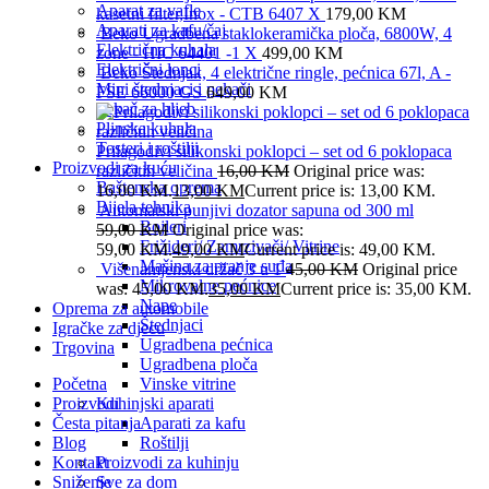
Aparat za vafle
kasetni filter,Inox - CTB 6407 X
179,00
KM
Aparati za kafu/čaj
Beko Ugradbena staklokeramička ploča, 6800W, 4
Električna kuhala
zone - HIC 64401 -1 X
499,00
KM
Električni lonci
Beko Štednjak, 4 električne ringle, pećnica 67l, A -
Mini štednjaci i pekači
FSE 66000 GS
649,00
KM
Pekač za hljeb
Plinska kuhala
Tosteri i roštilji
Prilagodivi silikonski poklopci – set od 6 poklopaca
Proizvodi za kuću
različitih veličina
16,00
KM
Original price was:
Baštenska oprema
16,00 KM.
13,00
KM
Current price is: 13,00 KM.
Bijela tehnika
Automatski punjivi dozator sapuna od 300 ml
Bojleri
59,00
KM
Original price was:
Frižideri/ Zamrzivači/ Vitrine
59,00 KM.
49,00
KM
Current price is: 49,00 KM.
Mašina za pranje suđa
Višenamjenski držač 3 u 1
45,00
KM
Original price
Mikrovalne pećnice
was: 45,00 KM.
35,00
KM
Current price is: 35,00 KM.
Nape
Oprema za automobile
Štednjaci
Igračke za djecu
Ugradbena pećnica
Trgovina
Ugradbena ploča
Početna
Vinske vitrine
Proizvodi
Kuhinjski aparati
Česta pitanja
Aparati za kafu
Blog
Roštilji
Kontakt
Proizvodi za kuhinju
Sniženje
Sve za dom