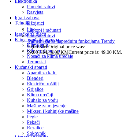
Elektronika
Pametni satovi
Rasvjeta
Igra i zabava
Tehnika
Džojstici
Igre
Laptopi i računari
Igračke za djecu
Pametni satovi
Klima uređaji i oprema
Pametni sat sa naprednim funkcijama Trendy
Klima split
59,00
KM
Original price was:
Klime prijenosna
59,00 KM.
49,00
KM
Current price is: 49,00 KM.
Nosači za klima uređaje
Termostat
Kućanski aparati
Aparati za kafu
Blenderi
Električni roštilji
Grijalice
Klima uređaji
Kuhalo za vodu
Mašine za mljevenje
Mikseri i kuhinjske mašine
Pegle
Pekači
Rezalice
Sokovnik