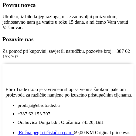
Povrat novca
Ukoliko, iz bilo kojeg razloga, niste zadovoljni proizvodom,
jednostavno nam ga vratite u roku 15 dana, a mi ćemo Vam vratiti
Vaš novac.
Pozovite nas
Za pomoć pri kupovini, savjet ili narudžbu, pozovite broj: +387 62
153 707
Ebro Trade d.o.o je savremeni shop sa veoma širokom paletom
proizvoda za različite namjene po izuzetno pristupačnim cijenama.
prodaja@ebrotrade.ba
+387 62 153 707
Orahovica Donja b.b., Gračanica 74320, BiH
Ručna pegla i čistač na paru
69,00
KM
Original price was: