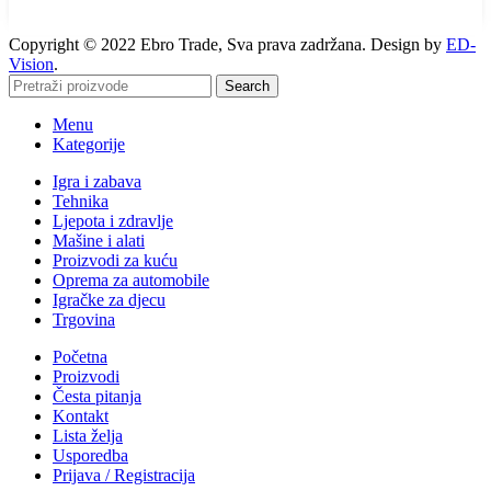
Copyright © 2022 Ebro Trade, Sva prava zadržana. Design by
ED-
Vision
.
Search
Menu
Kategorije
Igra i zabava
Tehnika
Ljepota i zdravlje
Mašine i alati
Proizvodi za kuću
Oprema za automobile
Igračke za djecu
Trgovina
Početna
Proizvodi
Česta pitanja
Kontakt
Lista želja
Usporedba
Prijava / Registracija