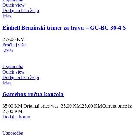
Quick view
Dodaj na listu želja
Izlaz
Einhell Benzinski trimer za travu – GC-BC 36-4 S
259,00
KM
Pročitaj više
-29%
Usporedba
Quick view
Dodaj na listu želja
Izlaz
Gamebox ručna konzola
35,00
KM
Original price was: 35,00 KM.
25,00
KM
Current price is:
25,00 KM.
Dodaj u korpu
Usporedba