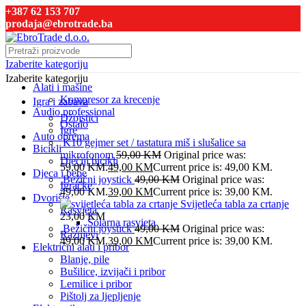
+387 62 153 707
prodaja@ebrotrade.ba
Izaberite kategoriju
Izaberite kategoriju
Alati i mašine
Kompresor za krecenje
Igra i zabava
Audio professional
Džojstici
Ostalo
Igre
Auto oprema
K10 gejmer set / tastatura miš i slušalice sa
Bicikli
mikrofonom
59,00
KM
Original price was:
Dječiji bicikli
59,00 KM.
49,00
KM
Current price is: 49,00 KM.
Djeca i bebe
Bežični joystick
49,00
KM
Original price was:
Igračke
49,00 KM.
39,00
KM
Current price is: 39,00 KM.
Dvorište
Svijetleća tabla za crtanje
Rasvjeta
23,00
KM
Solarna rasvjeta
Bežični joystick
49,00
KM
Original price was:
Raznjevi
49,00 KM.
39,00
KM
Current price is: 39,00 KM.
Električni alati i pribor
Blanje, pile
Bušilice, izvijači i pribor
Lemilice i pribor
Pištolj za ljepljenje