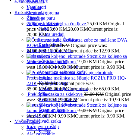
Ljepota i zdravlje
Usisivači
Ventilatori
Ljepota
Kućanski uređaji
Trening i oprema
Čistači na paru
Zdravlje
Grijanje i hlađenje
Silikonski fiksatori za čukljeve
25,00
KM
Original
Grijalice
price was: 25,00 KM.
20,00
KM
Current price is:
Klima uređaji
20,00 KM.
konvektori i radijatori
Četkica za zube za mališane DVA
Rashalđivač
KOMADA
24,00
KM
Original price was:
Indukcijske ploča – rešo
24,00 KM.
12,90
KM
Current price is: 12,90 KM.
Kafe aparati
Steznik za koljeno sa
Mali kućanski aparati
kompresijskom podrškom
19,00
KM
Original price
Aparat za vakumiranje
was: 19,00 KM.
9,90
KM
Current price is: 9,90 KM.
Aparati za esspreso kafu
Friteze
Profesionalna mašinica za šišanje ROZIA PRO HQ-
Kuhinjske vage
2212
85,00
KM
Original price was:
Mašina za mljevenje mesa
85,00 KM.
65,00
KM
Current price is: 65,00 KM.
Mikser
Preklopna daska za sklekove
33,00
KM
Original price
Rezalice i sjeckalice
was: 33,00 KM.
19,90
KM
Current price is: 19,90 KM.
Sokovnici i Citrusete
Steznik za koljeno sa
Štapni mikser
kompresijskom podrškom
19,00
KM
Original price
Odvlaživači
was: 19,00 KM.
9,90
KM
Current price is: 9,90 KM.
Pročišćivači zraka
Mašine i alati
Ražnjevi i roštilji
Alat za kuću
Sjecko
Alat za rezanje