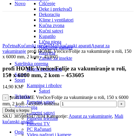
Novo
Čišćenje
Deke i prekrivači
Dekoracija
Klime i ventilatori
Kućna zvona
Kućni satovi
Kupatilo
Click to enlarge
Lična njega
Početna
Kućanski uređaji
Mali kućanski aparati
Aparat za
Nadzorne kamere
vakumiranje
profi HOME Vrećice/Folije za vakumiranje u roli, 150
Rasvjeta
x 6000 mm, 2 kom – 453605
Zamke za insekte
Satelitska oprema
profi HOME Vrećice/Folije za vakumiranje u roli,
Mjerni instrumenti
150 x 6000 mm, 2 kom – 453605
Satovi
Sport
Kamping i ribolov
14,90
KM
Šatori
Tehnika
profi HOME Vrećice/Folije za vakumiranje u roli, 150 x 6000
Pametni satovi
mm, 2 kom - 453605 količina
Tehnologija
Dodaj u korpu
Pametni satovi
SKU
3859893477034
Kategorije:
Aparat za vakumiranje
,
Mali
Pametni telefoni
kućanski aparati
Pametni TV
PC Računari
Opis
Video nadzori i kamere