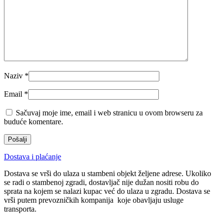
Naziv
*
Email
*
Sačuvaj moje ime, email i web stranicu u ovom browseru za
buduće komentare.
Dostava i plaćanje
Dostava se vrši do ulaza u stambeni objekt željene adrese. Ukoliko
se radi o stambenoj zgradi, dostavljač nije dužan nositi robu do
sprata na kojem se nalazi kupac već do ulaza u zgradu. Dostava se
vrši putem prevozničkih kompanija koje obavljaju usluge
transporta.