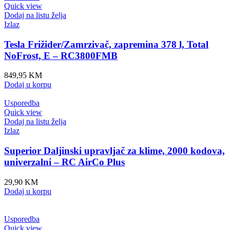
Quick view
Dodaj na listu želja
Izlaz
Tesla Frižider/Zamrzivač, zapremina 378 l, Total
NoFrost, E – RC3800FMB
849,95
KM
Dodaj u korpu
Usporedba
Quick view
Dodaj na listu želja
Izlaz
Superior Daljinski upravljač za klime, 2000 kodova,
univerzalni – RC AirCo Plus
29,90
KM
Dodaj u korpu
Usporedba
Quick view