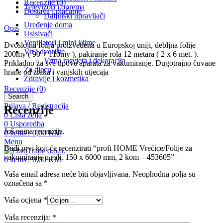
Recenzije (0)
Televizori i oprema
Dostava i plaćanje
Daljinski upravljači
Uređenje doma
Opis
Usisivači
Ventilatori i mini klime
Dvoslojna folija proizvedena u Europskoj uniji, debljna folije
Vrt i dvorište
200my ( 90 + 110my ), pakiranje rola 12 metara ( 2 x 6 met. ).
Vrtna rasvjeta i dekoracija
Prikladno za sve tipove aparata za vakumiranje. Dugotrajno čuvane
Za djecu
hrane od zraka i vanjskih utjecaja
Zdravlje i kozmetika
Recenzije (0)
Search
Prijava / Registracija
Recenzije
0
Lista želja
0
Usporedba
Još nema recenzija.
0
items
/
0,00
KM
Menu
Budi prvi koji će recenzirati “profi HOME Vrećice/Folije za
vakumiranje u roli, 150 x 6000 mm, 2 kom – 453605”
0
items
/
0,00
KM
Vaša email adresa neće biti objavljivana.
Neophodna polja su
označena sa
*
Vaša ocjena
*
Vaša recenzija:
*