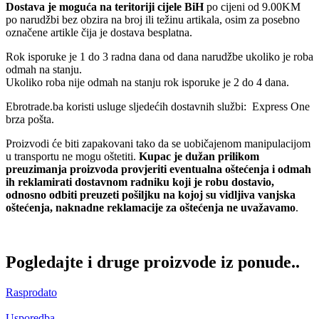
Dostava je moguća na teritoriji cijele BiH
po cijeni od 9.00KM
po narudžbi bez obzira na broj ili težinu artikala, osim za posebno
označene artikle čija je dostava besplatna.
Rok isporuke je 1 do 3 radna dana od dana narudžbe ukoliko je roba
odmah na stanju.
Ukoliko roba nije odmah na stanju rok isporuke je 2 do 4 dana.
Ebrotrade.ba koristi usluge sljedećih dostavnih službi: Express One
brza pošta.
Proizvodi će biti zapakovani tako da se uobičajenom manipulacijom
u transportu ne mogu oštetiti.
Kupac je dužan prilikom
preuzimanja proizvoda provjeriti eventualna oštećenja i odmah
ih reklamirati dostavnom radniku koji je robu dostavio,
odnosno odbiti preuzeti pošiljku na kojoj su vidljiva vanjska
oštećenja, naknadne reklamacije za oštećenja ne uvažavamo
.
Pogledajte i druge proizvode iz ponude..
Rasprodato
Usporedba