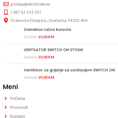
prodaja@ebrotrade.ba
+387 62 153 707
Orahovica Donja b.b., Gračanica 74320, BiH
Gamebox ručna konzola
25,00
KM
35,00
KM
VENTILATOR SWITCH ON STOLNI
33,00
KM
40,00
KM
Ventilator za grijanje sa oscilacijom SWITCH ON
29,00
KM
35,00
KM
Meni
Početna
Proizvodi
Kontakt