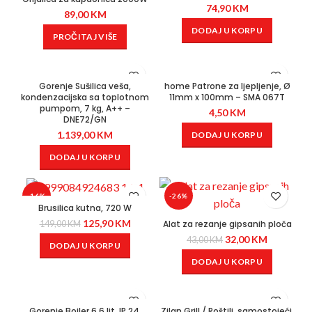
74,90
KM
89,00
KM
DODAJ U KORPU
PROČITAJ VIŠE
Gorenje Sušilica veša,
home Patrone za ljepljenje, Ø
kondenzacijska sa toplotnom
11mm x 100mm – SMA 067T
pumpom, 7 kg, A++ –
4,50
KM
DNE72/GN
1.139,00
KM
DODAJ U KORPU
DODAJ U KORPU
-16%
-26%
Brusilica kutna, 720 W
125,90
KM
Alat za rezanje gipsanih ploča
149,00
KM
32,00
KM
43,00
KM
DODAJ U KORPU
DODAJ U KORPU
Gorenje Bojler 6.6 lit, IP 24,
Zilan Grill / Roštilj, samostojeći,