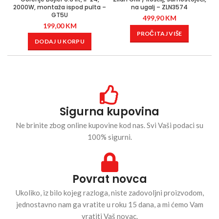
2000W, montaža ispod pulta –
na ugalj – ZLN3574
GT5U
499,90
KM
199,00
KM
PROČITAJ VIŠE
DODAJ U KORPU
Sigurna kupovina
Ne brinite zbog online kupovine kod nas. Svi Vaši podaci su
100% sigurni.
Povrat novca
Ukoliko, iz bilo kojeg razloga, niste zadovoljni proizvodom,
jednostavno nam ga vratite u roku 15 dana, a mi ćemo Vam
vratiti Vaš novac.