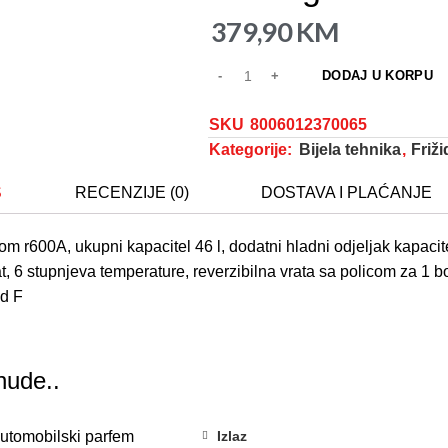
379,90
KM
DODAJ U KORPU
SKU
8006012370065
Kategorije:
Bijela tehnika
,
Friži
S
RECENZIJE (0)
DOSTAVA I PLAĆANJE
m r600A, ukupni kapacitel 46 l, dodatni hladni odjeljak kapacite
at, 6 stupnjeva temperature, reverzibilna vrata sa policom za 1 
ed F
nude..
Izlaz