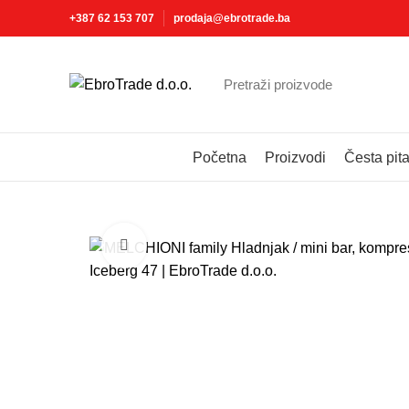
+387 62 153 707
prodaja@ebrotrade.ba
Izaberite kategoriju
Početna
Proizvodi
Česta pit
Click to enlarge