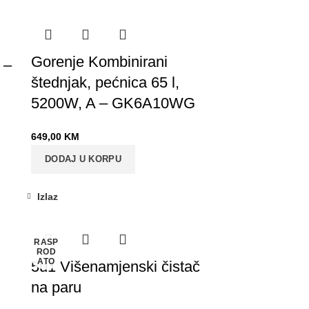
Gorenje Kombinirani
 –
štednjak, pećnica 65 l,
5200W, A – GK6A10WG
649,00
KM
DODAJ U KORPU
Izlaz
-11%
RASP
ROD
ATO
5u1 Višenamjenski čistač
na paru