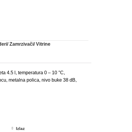
deri/ Zamrzivači/ Vitrine
ta 4.5 l, temperatura 0 – 10 °C,
bocu, metalna polica, nivo buke 38 dB,
Izlaz