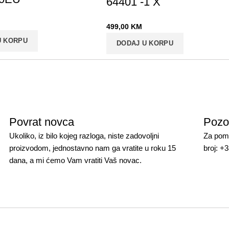
64401 -1 X
499,00
KM
U KORPU
DODAJ U KORPU
Povrat novca
Pozo
Ukoliko, iz bilo kojeg razloga, niste zadovoljni
Za pomo
proizvodom, jednostavno nam ga vratite u roku 15
broj: +
dana, a mi ćemo Vam vratiti Vaš novac.