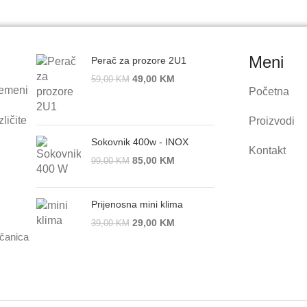
Meni
Perač za prozore 2U1
49,00
KM
59,00
KM
remeni
Početna
ličite
Proizvodi
Sokovnik 400w - INOX
Kontakt
85,00
KM
99,00
KM
Prijenosna mini klima
29,00
KM
39,00
KM
ačanica