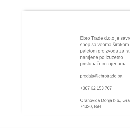
Ebro Trade d.o.o je sav
shop sa veoma širokom
paletom proizvoda za raz
namjene po izuzetno
pristupačnim cijenama.
prodaja@ebrotrade.ba
+387 62 153 707
Orahovica Donja b.b., Gr
74320, BiH