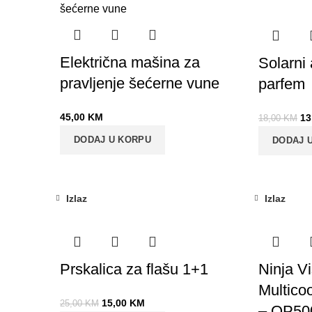
-28%
Električna mašina za
Solarni
pravljenje šećerne vune
parfem
45,00
KM
13
18,00
KM
DODAJ U KORPU
DODAJ 
Izlaz
Izlaz
-40%
Prskalica za flašu 1+1
Ninja V
Multicoo
15,00
KM
25,00
KM
– OP5