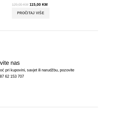
115,00
KM
129,00
KM
PROČITAJ VIŠE
vite nas
ć pri kupovini, savjet ili narudžbu, pozovite
387 62 153 707