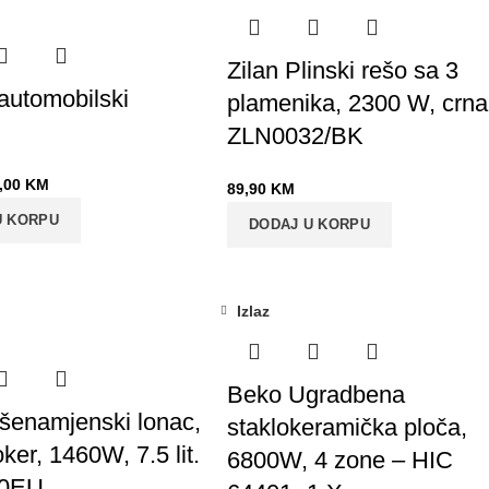
Zilan Plinski rešo sa 3
 automobilski
plamenika, 2300 W, crna
ZLN0032/BK
,00
KM
89,90
KM
U KORPU
DODAJ U KORPU
Izlaz
Beko Ugradbena
išenamjenski lonac,
staklokeramička ploča,
ker, 1460W, 7.5 lit.
6800W, 4 zone – HIC
00EU