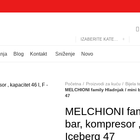
IZABERITE KATEGORIJU
anja
Blog
Kontakt
Sniženje
Novo
Početna
Proizvodi za kuću
Bijela 
MELCHIONI family Hladnjak / mini ba
47
MELCHIONI fami
bar, kompresor ,
Iceberg 47