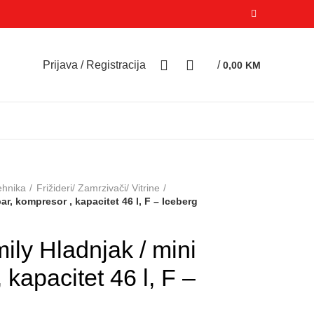
0
0
Prijava / Registracija
/
0,00
KM
tehnika
Frižideri/ Zamrzivači/ Vitrine
r, kompresor , kapacitet 46 l, F – Iceberg
ly Hladnjak / mini
 kapacitet 46 l, F –