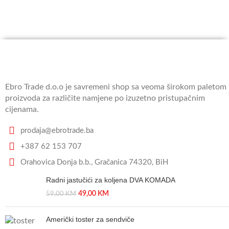
Ebro Trade d.o.o je savremeni shop sa veoma širokom paletom
proizvoda za različite namjene po izuzetno pristupačnim
cijenama.
prodaja@ebrotrade.ba
+387 62 153 707
Orahovica Donja b.b., Gračanica 74320, BiH
Radni jastučići za koljena DVA KOMADA
49,00
KM
59,00
KM
Američki toster za sendviče