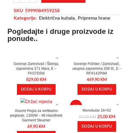
SKU
5999084959258
Kategorije:
Električna kuhala
,
Priprema hrane
Pogledajte i druge proizvode iz
ponude..
Gorenje Zamrzivač / Škrinja,
Gorenje Frižider / Zamrzivač,
zapremina 371 litara, E –
ukupna zapremina 206 lit., E –
FH37E6W
RF4142PW4
829,00
KM
469,90
KM
DODAJ U KORPU
DODAJ U KORPU
-36%
Monokular 16×52
Xiaomi Pegla za vertikalno
peglanje, 1300W – Mi Handheld
25,00
KM
39,00
KM
Garment Steamer
69,90
KM
DODAJ U KORPU