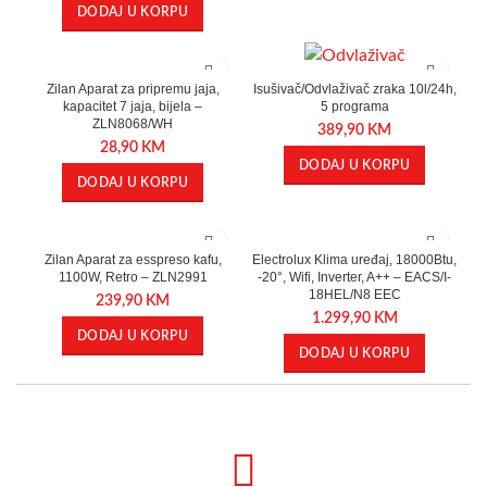
DODAJ U KORPU
Zilan Aparat za pripremu jaja,
Isušivač/Odvlaživač zraka 10l/24h,
kapacitet 7 jaja, bijela –
5 programa
ZLN8068/WH
389,90
KM
28,90
KM
DODAJ U KORPU
DODAJ U KORPU
Zilan Aparat za esspreso kafu,
Electrolux Klima uređaj, 18000Btu,
1100W, Retro – ZLN2991
-20°, Wifi, Inverter, A++ – EACS/I-
18HEL/N8 EEC
239,90
KM
1.299,90
KM
DODAJ U KORPU
DODAJ U KORPU