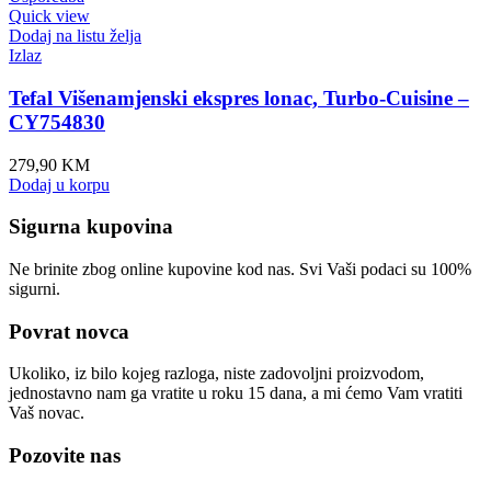
Quick view
Dodaj na listu želja
Izlaz
Tefal Višenamjenski ekspres lonac, Turbo-Cuisine –
CY754830
279,90
KM
Dodaj u korpu
Sigurna kupovina
Ne brinite zbog online kupovine kod nas. Svi Vaši podaci su 100%
sigurni.
Povrat novca
Ukoliko, iz bilo kojeg razloga, niste zadovoljni proizvodom,
jednostavno nam ga vratite u roku 15 dana, a mi ćemo Vam vratiti
Vaš novac.
Pozovite nas