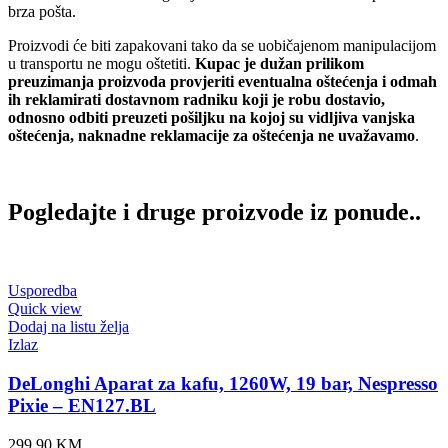
brza pošta.
Proizvodi će biti zapakovani tako da se uobičajenom manipulacijom
u transportu ne mogu oštetiti.
Kupac je dužan prilikom
preuzimanja proizvoda provjeriti eventualna oštećenja i odmah
ih reklamirati dostavnom radniku koji je robu dostavio,
odnosno odbiti preuzeti pošiljku na kojoj su vidljiva vanjska
oštećenja, naknadne reklamacije za oštećenja ne uvažavamo
.
Pogledajte i druge proizvode iz ponude..
Usporedba
Quick view
Dodaj na listu želja
Izlaz
DeLonghi Aparat za kafu, 1260W, 19 bar, Nespresso
Pixie – EN127.BL
299,90
KM