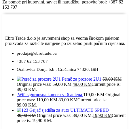
Za pomoć pri kupovini, savjet ili narudžbu, pozovite broj: +387 62
153 707
Ebro Trade d.o.o je savremeni shop sa veoma širokom paletom
proizvoda za različite namjene po izuzetno pristupačnim cijenama.
prodaja@ebrotrade.ba
+387 62 153 707
Orahovica Donja b.b., Gračanica 74320, BiH
Perač za prozore 2U1
59,00
KM
Original price was: 59,00 KM.
49,00
KM
Current price is:
49,00 KM.
Wifi sigurnosna kamera sa 6 antena
119,00
KM
Original
price was: 119,00 KM.
89,00
KM
Current price is:
89,00 KM.
Grijač sjedišta za auto ULTIMATE SPEED
39,00
KM
Original price was: 39,00 KM.
19,90
KM
Current
price is: 19,90 KM.