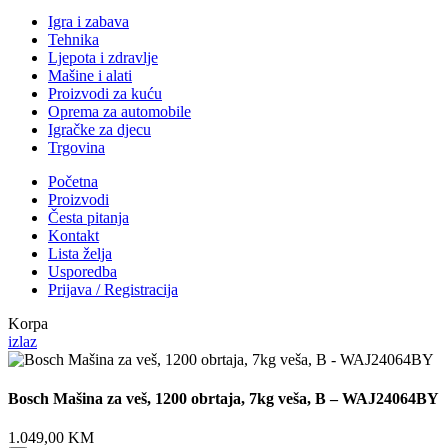
Igra i zabava
Tehnika
Ljepota i zdravlje
Mašine i alati
Proizvodi za kuću
Oprema za automobile
Igračke za djecu
Trgovina
Početna
Proizvodi
Česta pitanja
Kontakt
Lista želja
Usporedba
Prijava / Registracija
Korpa
izlaz
Bosch Mašina za veš, 1200 obrtaja, 7kg veša, B – WAJ24064BY
1.049,00
KM