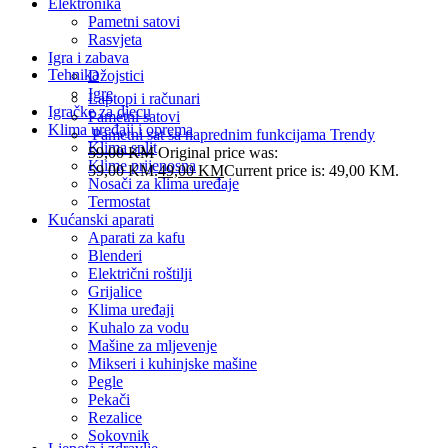
Elektronika
Pametni satovi
Rasvjeta
Igra i zabava
Tehnika
Džojstici
Igre
Laptopi i računari
Igračke za djecu
Pametni satovi
Klima uređaji i oprema
Pametni sat sa naprednim funkcijama Trendy
Klima split
59,00
KM
Original price was:
Klime prijenosna
59,00 KM.
49,00
KM
Current price is: 49,00 KM.
Nosači za klima uređaje
Termostat
Kućanski aparati
Aparati za kafu
Blenderi
Električni roštilji
Grijalice
Klima uređaji
Kuhalo za vodu
Mašine za mljevenje
Mikseri i kuhinjske mašine
Pegle
Pekači
Rezalice
Sokovnik