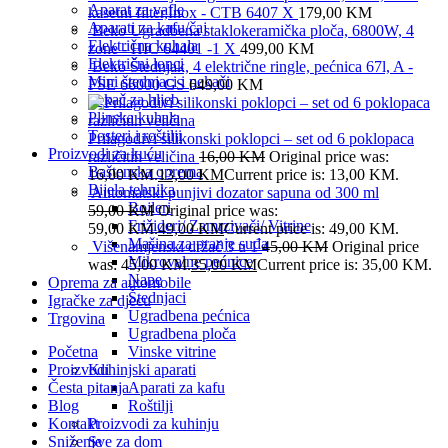
Aparat za vafle
kasetni filter,Inox - CTB 6407 X
179,00
KM
Aparati za kafu/čaj
Beko Ugradbena staklokeramička ploča, 6800W, 4
Električna kuhala
zone - HIC 64401 -1 X
499,00
KM
Električni lonci
Beko Štednjak, 4 električne ringle, pećnica 67l, A -
Mini štednjaci i pekači
FSE 66000 GS
649,00
KM
Pekač za hljeb
Plinska kuhala
Tosteri i roštilji
Prilagodivi silikonski poklopci – set od 6 poklopaca
Proizvodi za kuću
različitih veličina
16,00
KM
Original price was:
Baštenska oprema
16,00 KM.
13,00
KM
Current price is: 13,00 KM.
Bijela tehnika
Automatski punjivi dozator sapuna od 300 ml
Bojleri
59,00
KM
Original price was:
Frižideri/ Zamrzivači/ Vitrine
59,00 KM.
49,00
KM
Current price is: 49,00 KM.
Mašina za pranje suđa
Višenamjenski držač 3 u 1
45,00
KM
Original price
Mikrovalne pećnice
was: 45,00 KM.
35,00
KM
Current price is: 35,00 KM.
Nape
Oprema za automobile
Štednjaci
Igračke za djecu
Ugradbena pećnica
Trgovina
Ugradbena ploča
Početna
Vinske vitrine
Proizvodi
Kuhinjski aparati
Česta pitanja
Aparati za kafu
Blog
Roštilji
Kontakt
Proizvodi za kuhinju
Sniženje
Sve za dom