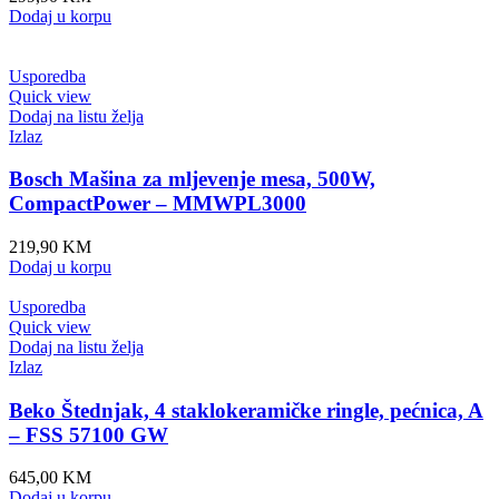
Dodaj u korpu
Usporedba
Quick view
Dodaj na listu želja
Izlaz
Bosch Mašina za mljevenje mesa, 500W,
CompactPower – MMWPL3000
219,90
KM
Dodaj u korpu
Usporedba
Quick view
Dodaj na listu želja
Izlaz
Beko Štednjak, 4 staklokeramičke ringle, pećnica, A
– FSS 57100 GW
645,00
KM
Dodaj u korpu