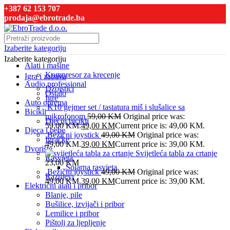
+387 62 153 707
prodaja@ebrotrade.ba
Izaberite kategoriju
Izaberite kategoriju
Alati i mašine
Kompresor za krecenje
Igra i zabava
Audio professional
Džojstici
Ostalo
Igre
Auto oprema
K10 gejmer set / tastatura miš i slušalice sa
Bicikli
mikrofonom
59,00
KM
Original price was:
Dječiji bicikli
59,00 KM.
49,00
KM
Current price is: 49,00 KM.
Djeca i bebe
Bežični joystick
49,00
KM
Original price was:
Igračke
49,00 KM.
39,00
KM
Current price is: 39,00 KM.
Dvorište
Svijetleća tabla za crtanje
Rasvjeta
23,00
KM
Solarna rasvjeta
Bežični joystick
49,00
KM
Original price was:
Raznjevi
49,00 KM.
39,00
KM
Current price is: 39,00 KM.
Električni alati i pribor
Blanje, pile
Bušilice, izvijači i pribor
Lemilice i pribor
Pištolj za ljepljenje