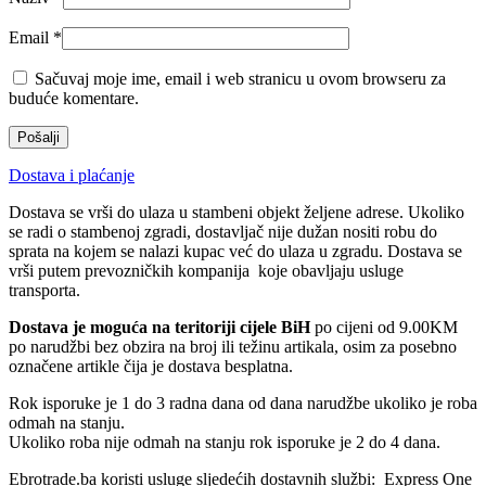
Email
*
Sačuvaj moje ime, email i web stranicu u ovom browseru za
buduće komentare.
Dostava i plaćanje
Dostava se vrši do ulaza u stambeni objekt željene adrese. Ukoliko
se radi o stambenoj zgradi, dostavljač nije dužan nositi robu do
sprata na kojem se nalazi kupac već do ulaza u zgradu. Dostava se
vrši putem prevozničkih kompanija koje obavljaju usluge
transporta.
Dostava je moguća na teritoriji cijele BiH
po cijeni od 9.00KM
po narudžbi bez obzira na broj ili težinu artikala, osim za posebno
označene artikle čija je dostava besplatna.
Rok isporuke je 1 do 3 radna dana od dana narudžbe ukoliko je roba
odmah na stanju.
Ukoliko roba nije odmah na stanju rok isporuke je 2 do 4 dana.
Ebrotrade.ba koristi usluge sljedećih dostavnih službi: Express One