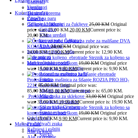
Ljepota i zdravlje
Usisivači
Ventilatori
Ljepota
Kućanski uređaji
Trening i oprema
Čistači na paru
Zdravlje
Grijanje i hlađenje
Silikonski fiksatori za čukljeve
25,00
KM
Original
Grijalice
price was: 25,00 KM.
20,00
KM
Current price is:
Klima uređaji
20,00 KM.
konvektori i radijatori
Četkica za zube za mališane DVA
Rashalđivač
KOMADA
24,00
KM
Original price was:
Indukcijske ploča – rešo
24,00 KM.
12,90
KM
Current price is: 12,90 KM.
Kafe aparati
Steznik za koljeno sa
Mali kućanski aparati
kompresijskom podrškom
19,00
KM
Original price
Aparat za vakumiranje
was: 19,00 KM.
9,90
KM
Current price is: 9,90 KM.
Aparati za esspreso kafu
Friteze
Profesionalna mašinica za šišanje ROZIA PRO HQ-
Kuhinjske vage
2212
85,00
KM
Original price was:
Mašina za mljevenje mesa
85,00 KM.
65,00
KM
Current price is: 65,00 KM.
Mikser
Preklopna daska za sklekove
33,00
KM
Original price
Rezalice i sjeckalice
was: 33,00 KM.
19,90
KM
Current price is: 19,90 KM.
Sokovnici i Citrusete
Steznik za koljeno sa
Štapni mikser
kompresijskom podrškom
19,00
KM
Original price
Odvlaživači
was: 19,00 KM.
9,90
KM
Current price is: 9,90 KM.
Pročišćivači zraka
Mašine i alati
Ražnjevi i roštilji
Alat za kuću
Sjecko
Alat za rezanje