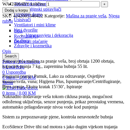
Televizori i oprema
WAJ24064BY količina
Daljinski upravljači
Dodaj u korpu
Uređenje doma
SKU
4242005340422
Kategorije:
Mašina za pranje veša
,
Njega
Usisivači
rublja
Ventilatori i mini klime
Vrt i dvorište
Opis
Vrtna rasvjeta i dekoracija
Recenzije (0)
Za djecu
Dostava i plaćanje
Zdravlje i kozmetika
Opis
Search
Samostojeća mašina za pranje veša, broj obrtaja 1200 obrtaja,
Prijava / Registracija
kapacitet pranja 7 kg., zapremina bubnja 55 lit.
0
Lista želja
0
Usporedba
Programi pranja: Pamuk, Lako za odrzavanje, Osjetljive
0
items
/
0,00
KM
tkanine/svila, vuna; Higijena Plus, Ispumpavanje/Centrifugiranje,
Menu
Brzo pranje, Ekstra kratak 15'/30’, Ispiranje
0
items
/
0,00
KM
Naknadno dodavanje veša tokom ciklusa pranja, mogućnost
odloženog uključenja, senzor punjenja, prikaz preostalog vremena,
automatsko prilagođavanje nivoa vode kod punjenja
Sistem za prepoznavanje pjene, kontrola neravnoteže bubnja
EcoSilence Drive tihi rad motora s jako dugim vijekom trajanja