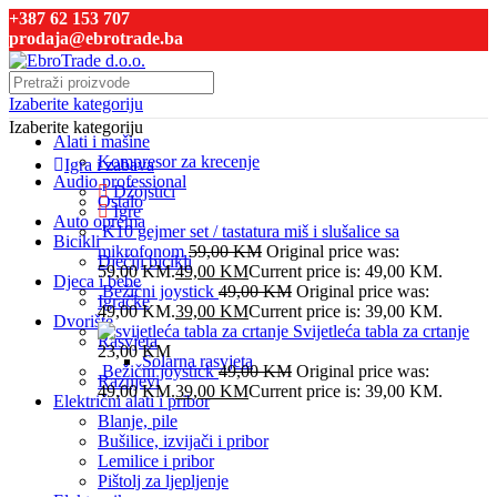
+387 62 153 707
prodaja@ebrotrade.ba
Izaberite kategoriju
Izaberite kategoriju
Alati i mašine
Kompresor za krecenje
Igra i zabava
Audio professional
Džojstici
Ostalo
Igre
Auto oprema
K10 gejmer set / tastatura miš i slušalice sa
Bicikli
mikrofonom
59,00
KM
Original price was:
Dječiji bicikli
59,00 KM.
49,00
KM
Current price is: 49,00 KM.
Djeca i bebe
Bežični joystick
49,00
KM
Original price was:
Igračke
49,00 KM.
39,00
KM
Current price is: 39,00 KM.
Dvorište
Svijetleća tabla za crtanje
Rasvjeta
23,00
KM
Solarna rasvjeta
Bežični joystick
49,00
KM
Original price was:
Raznjevi
49,00 KM.
39,00
KM
Current price is: 39,00 KM.
Električni alati i pribor
Blanje, pile
Bušilice, izvijači i pribor
Lemilice i pribor
Pištolj za ljepljenje