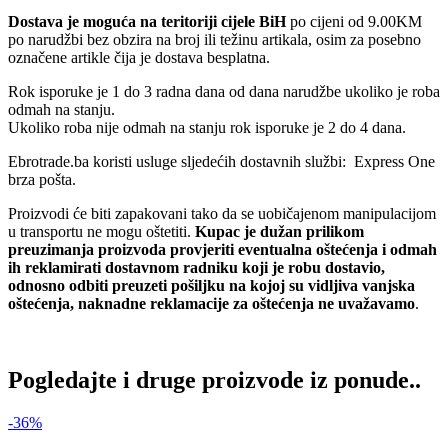
Dostava je moguća na teritoriji cijele BiH
po cijeni od 9.00KM
po narudžbi bez obzira na broj ili težinu artikala, osim za posebno
označene artikle čija je dostava besplatna.
Rok isporuke je 1 do 3 radna dana od dana narudžbe ukoliko je roba
odmah na stanju.
Ukoliko roba nije odmah na stanju rok isporuke je 2 do 4 dana.
Ebrotrade.ba koristi usluge sljedećih dostavnih službi: Express One
brza pošta.
Proizvodi će biti zapakovani tako da se uobičajenom manipulacijom
u transportu ne mogu oštetiti.
Kupac je dužan prilikom
preuzimanja proizvoda provjeriti eventualna oštećenja i odmah
ih reklamirati dostavnom radniku koji je robu dostavio,
odnosno odbiti preuzeti pošiljku na kojoj su vidljiva vanjska
oštećenja, naknadne reklamacije za oštećenja ne uvažavamo
.
Pogledajte i druge proizvode iz ponude..
-36%