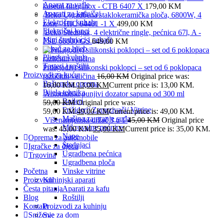
Aparat za vafle
kasetni filter,Inox - CTB 6407 X
179,00
KM
Aparati za kafu/čaj
Beko Ugradbena staklokeramička ploča, 6800W, 4
Električna kuhala
zone - HIC 64401 -1 X
499,00
KM
Električni lonci
Beko Štednjak, 4 električne ringle, pećnica 67l, A -
Mini štednjaci i pekači
FSE 66000 GS
649,00
KM
Pekač za hljeb
Plinska kuhala
Tosteri i roštilji
Prilagodivi silikonski poklopci – set od 6 poklopaca
Proizvodi za kuću
različitih veličina
16,00
KM
Original price was:
Baštenska oprema
16,00 KM.
13,00
KM
Current price is: 13,00 KM.
Bijela tehnika
Automatski punjivi dozator sapuna od 300 ml
Bojleri
59,00
KM
Original price was:
Frižideri/ Zamrzivači/ Vitrine
59,00 KM.
49,00
KM
Current price is: 49,00 KM.
Mašina za pranje suđa
Višenamjenski držač 3 u 1
45,00
KM
Original price
Mikrovalne pećnice
was: 45,00 KM.
35,00
KM
Current price is: 35,00 KM.
Nape
Oprema za automobile
Štednjaci
Igračke za djecu
Ugradbena pećnica
Trgovina
Ugradbena ploča
Početna
Vinske vitrine
Proizvodi
Kuhinjski aparati
Česta pitanja
Aparati za kafu
Blog
Roštilji
Kontakt
Proizvodi za kuhinju
Sniženje
Sve za dom