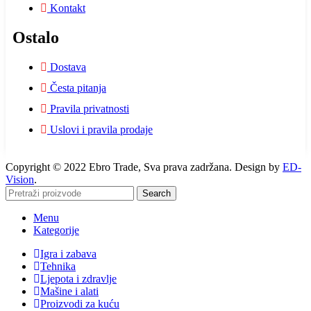
Kontakt
Ostalo
Dostava
Česta pitanja
Pravila privatnosti
Uslovi i pravila prodaje
Copyright © 2022 Ebro Trade, Sva prava zadržana. Design by
ED-
Vision
.
Search
Menu
Kategorije
Igra i zabava
Tehnika
Ljepota i zdravlje
Mašine i alati
Proizvodi za kuću