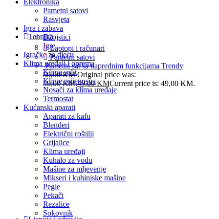
Elektronika
Pametni satovi
Rasvjeta
Igra i zabava
Tehnika
Džojstici
Igre
Laptopi i računari
Igračke za djecu
Pametni satovi
Klima uređaji i oprema
Pametni sat sa naprednim funkcijama Trendy
Klima split
59,00
KM
Original price was:
Klime prijenosna
59,00 KM.
49,00
KM
Current price is: 49,00 KM.
Nosači za klima uređaje
Termostat
Kućanski aparati
Aparati za kafu
Blenderi
Električni roštilji
Grijalice
Klima uređaji
Kuhalo za vodu
Mašine za mljevenje
Mikseri i kuhinjske mašine
Pegle
Pekači
Rezalice
Sokovnik