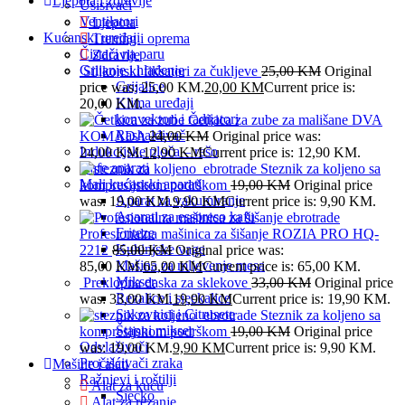
Ljepota i zdravlje
Usisivači
Ventilatori
Ljepota
Kućanski uređaji
Trening i oprema
Čistači na paru
Zdravlje
Grijanje i hlađenje
Silikonski fiksatori za čukljeve
25,00
KM
Original
Grijalice
price was: 25,00 KM.
20,00
KM
Current price is:
Klima uređaji
20,00 KM.
konvektori i radijatori
Četkica za zube za mališane DVA
Rashalđivač
KOMADA
24,00
KM
Original price was:
Indukcijske ploča – rešo
24,00 KM.
12,90
KM
Current price is: 12,90 KM.
Kafe aparati
Steznik za koljeno sa
Mali kućanski aparati
kompresijskom podrškom
19,00
KM
Original price
Aparat za vakumiranje
was: 19,00 KM.
9,90
KM
Current price is: 9,90 KM.
Aparati za esspreso kafu
Friteze
Profesionalna mašinica za šišanje ROZIA PRO HQ-
Kuhinjske vage
2212
85,00
KM
Original price was:
Mašina za mljevenje mesa
85,00 KM.
65,00
KM
Current price is: 65,00 KM.
Mikser
Preklopna daska za sklekove
33,00
KM
Original price
Rezalice i sjeckalice
was: 33,00 KM.
19,90
KM
Current price is: 19,90 KM.
Sokovnici i Citrusete
Steznik za koljeno sa
Štapni mikser
kompresijskom podrškom
19,00
KM
Original price
Odvlaživači
was: 19,00 KM.
9,90
KM
Current price is: 9,90 KM.
Pročišćivači zraka
Mašine i alati
Ražnjevi i roštilji
Alat za kuću
Sjecko
Alat za rezanje