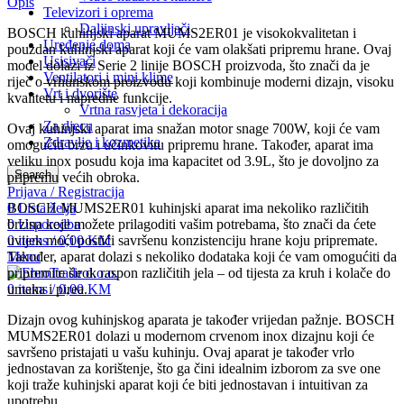
Opis
Televizori i oprema
Daljinski upravljači
BOSCH kuhinjski aparat MUMS2ER01 je visokokvalitetan i
Uređenje doma
pouzdan kuhinjski aparat koji će vam olakšati pripremu hrane. Ovaj
Usisivači
model dolazi iz Serie 2 linije BOSCH proizvoda, što znači da je
Ventilatori i mini klime
riječ o vrhunskom proizvodu koji kombinuje moderni dizajn, visoku
Vrt i dvorište
kvalitetu i napredne funkcije.
Vrtna rasvjeta i dekoracija
Za djecu
Ovaj kuhinjski aparat ima snažan motor snage 700W, koji će vam
Zdravlje i kozmetika
omogućiti brzu i učinkovitu pripremu hrane. Također, aparat ima
veliku inox posudu koja ima kapacitet od 3.9L, što je dovoljno za
Search
pripremu većih obroka.
Prijava / Registracija
0
Lista želja
BOSCH MUMS2ER01 kuhinjski aparat ima nekoliko različitih
0
Usporedba
brzina koje možete prilagoditi vašim potrebama, što znači da ćete
0
items
/
0,00
KM
uvijek moći postići savršenu konzistenciju hrane koju pripremate.
Menu
Također, aparat dolazi s nekoliko dodataka koji će vam omogućiti da
pripremite širok raspon različitih jela – od tijesta za kruh i kolače do
0
items
/
0,00
KM
umaka i pirea.
Dizajn ovog kuhinjskog aparata je također vrijedan pažnje. BOSCH
MUMS2ER01 dolazi u modernom crvenom inox dizajnu koji će
savršeno pristajati u vašu kuhinju. Ovaj aparat je također vrlo
jednostavan za korištenje, što ga čini idealnim izborom za sve one
koji traže kuhinjski aparat koji će biti jednostavan i intuitivan za
upotrebu.