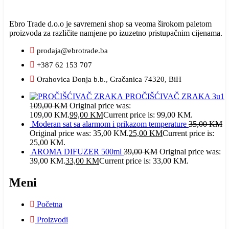
Ebro Trade d.o.o je savremeni shop sa veoma širokom paletom
proizvoda za različite namjene po izuzetno pristupačnim cijenama.
prodaja@ebrotrade.ba
+387 62 153 707
Orahovica Donja b.b., Gračanica 74320, BiH
PROČIŠĆIVAČ ZRAKA 3u1
109,00
KM
Original price was:
109,00 KM.
99,00
KM
Current price is: 99,00 KM.
Moderan sat sa alarmom i prikazom temperature
35,00
KM
Original price was: 35,00 KM.
25,00
KM
Current price is:
25,00 KM.
AROMA DIFUZER 500ml
39,00
KM
Original price was:
39,00 KM.
33,00
KM
Current price is: 33,00 KM.
Meni
Početna
Proizvodi