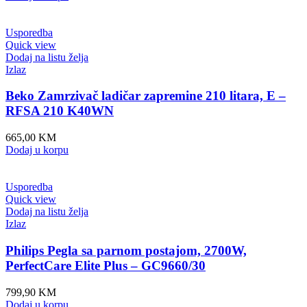
Usporedba
Quick view
Dodaj na listu želja
Izlaz
Beko Zamrzivač ladičar zapremine 210 litara, E –
RFSA 210 K40WN
665,00
KM
Dodaj u korpu
Usporedba
Quick view
Dodaj na listu želja
Izlaz
Philips Pegla sa parnom postajom, 2700W,
PerfectCare Elite Plus – GC9660/30
799,90
KM
Dodaj u korpu