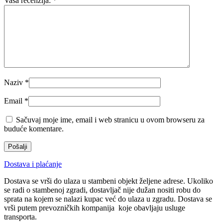
Vaša recenzija:
*
Naziv
*
Email
*
Sačuvaj moje ime, email i web stranicu u ovom browseru za
buduće komentare.
Dostava i plaćanje
Dostava se vrši do ulaza u stambeni objekt željene adrese. Ukoliko
se radi o stambenoj zgradi, dostavljač nije dužan nositi robu do
sprata na kojem se nalazi kupac već do ulaza u zgradu. Dostava se
vrši putem prevozničkih kompanija koje obavljaju usluge
transporta.