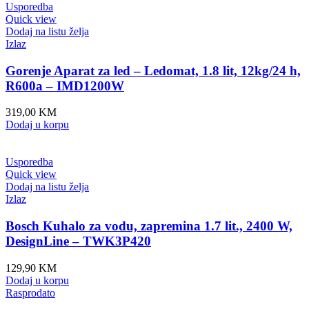
Usporedba
Quick view
Dodaj na listu želja
Izlaz
Gorenje Aparat za led – Ledomat, 1.8 lit, 12kg/24 h,
R600a – IMD1200W
319,00
KM
Dodaj u korpu
Usporedba
Quick view
Dodaj na listu želja
Izlaz
Bosch Kuhalo za vodu, zapremina 1.7 lit., 2400 W,
DesignLine – TWK3P420
129,90
KM
Dodaj u korpu
Rasprodato