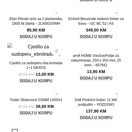
Zilan Plinski rešo sa 2 plamenika,
Einhell Benzinski motorni trimer za
1600 W, bijela – ZLN0025/WH
travu – GC-BC 52 i AS
85,90
KM
349,00
KM
DODAJ U KORPU
DODAJ U KORPU
-32%
profi HOME Vrećice/Folije za
vakumiranje, 250 x 350 mm, 25
Cjedilo za sudoperu dva komada
kom – 497681
1+1 GRATIS
13,90
KM
13,00
KM
19,00
KM
DODAJ U KORPU
DODAJ U KORPU
-20%
Toster Silvercrest SSWM 1400A1
Dafi Protočni bojler, 11 kW,
podpultni – POZ03583
39,00
KM
49,00
KM
137,90
KM
DODAJ U KORPU
DODAJ U KORPU