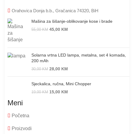
Orahovica Donja b.b., Gračanica 74320, BiH
Mašina za šišanje-oblikovanje kose i brade
45,00
KM
55,00
KM
Solarna vrtna LED lampa, metalna, set 4 komada,
200 mAh
28,00
KM
30,00
KM
Sjeckalica, ručna, Mini Chopper
15,00
KM
19,00
KM
Meni
Početna
Proizvodi