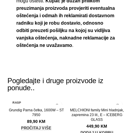
mogu oštetiti.
Kupac je dužan prilikom
preuzimanja proizvoda provjeriti eventualna
oštećenja i odmah ih reklamirati dostavnom
radniku koji je robu dostavio, odnosno
odbiti preuzeti pošiljku na kojoj su vidljiva
vanjska oštećenja, naknadne reklamacije za
oštećenja ne uvažavamo
.
Pogledajte i druge proizvode iz
ponude..
RASP
RODAT
Grundig Parna četka, 1600W – ST
O
MELCHIONI family Mini hladnjak,
7950
zapremina 23 lit., E – ICEBERG
GLASS
89,90
KM
449,90
KM
PROČITAJ VIŠE
DODAJ U KORPU