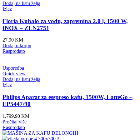
Dodaj na listu želja
Izlaz
Floria Kuhalo za vodu, zapremina 2.0 l, 1500 W,
INOX – ZLN2751
27,90
KM
Dodaj u korpu
Rasprodato
Usporedba
Quick view
Dodaj na listu želja
Izlaz
Philips Aparat za esspreso kafu, 1500W, LatteGo –
EP5447/90
1.799,90
KM
Pročitaj više
Rasprodato