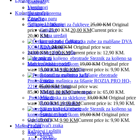
Ljepota i zdravlje
Usisivači
Ventilatori
Ljepota
Kućanski uređaji
Trening i oprema
Čistači na paru
Zdravlje
Grijanje i hlađenje
Silikonski fiksatori za čukljeve
25,00
KM
Original
Grijalice
price was: 25,00 KM.
20,00
KM
Current price is:
Klima uređaji
20,00 KM.
konvektori i radijatori
Četkica za zube za mališane DVA
Rashalđivač
KOMADA
24,00
KM
Original price was:
Indukcijske ploča – rešo
24,00 KM.
12,90
KM
Current price is: 12,90 KM.
Kafe aparati
Steznik za koljeno sa
Mali kućanski aparati
kompresijskom podrškom
19,00
KM
Original price
Aparat za vakumiranje
was: 19,00 KM.
9,90
KM
Current price is: 9,90 KM.
Aparati za esspreso kafu
Friteze
Profesionalna mašinica za šišanje ROZIA PRO HQ-
Kuhinjske vage
2212
85,00
KM
Original price was:
Mašina za mljevenje mesa
85,00 KM.
65,00
KM
Current price is: 65,00 KM.
Mikser
Preklopna daska za sklekove
33,00
KM
Original price
Rezalice i sjeckalice
was: 33,00 KM.
19,90
KM
Current price is: 19,90 KM.
Sokovnici i Citrusete
Steznik za koljeno sa
Štapni mikser
kompresijskom podrškom
19,00
KM
Original price
Odvlaživači
was: 19,00 KM.
9,90
KM
Current price is: 9,90 KM.
Pročišćivači zraka
Mašine i alati
Ražnjevi i roštilji
Alat za kuću
Sjecko
Alat za rezanje