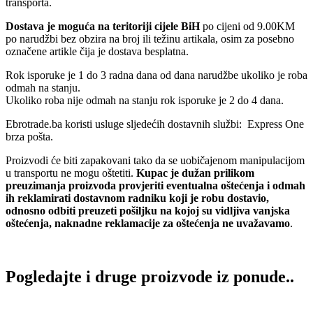
transporta.
Dostava je moguća na teritoriji cijele BiH
po cijeni od 9.00KM
po narudžbi bez obzira na broj ili težinu artikala, osim za posebno
označene artikle čija je dostava besplatna.
Rok isporuke je 1 do 3 radna dana od dana narudžbe ukoliko je roba
odmah na stanju.
Ukoliko roba nije odmah na stanju rok isporuke je 2 do 4 dana.
Ebrotrade.ba koristi usluge sljedećih dostavnih službi: Express One
brza pošta.
Proizvodi će biti zapakovani tako da se uobičajenom manipulacijom
u transportu ne mogu oštetiti.
Kupac je dužan prilikom
preuzimanja proizvoda provjeriti eventualna oštećenja i odmah
ih reklamirati dostavnom radniku koji je robu dostavio,
odnosno odbiti preuzeti pošiljku na kojoj su vidljiva vanjska
oštećenja, naknadne reklamacije za oštećenja ne uvažavamo
.
Pogledajte i druge proizvode iz ponude..