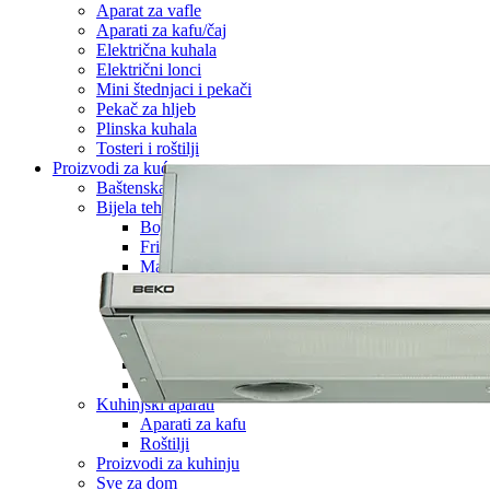
Aparat za vafle
Aparati za kafu/čaj
Električna kuhala
Električni lonci
Mini štednjaci i pekači
Pekač za hljeb
Plinska kuhala
Tosteri i roštilji
Proizvodi za kuću
Baštenska oprema
Bijela tehnika
Bojleri
Frižideri/ Zamrzivači/ Vitrine
Mašina za pranje suđa
Mikrovalne pećnice
Nape
Štednjaci
Ugradbena pećnica
Ugradbena ploča
Vinske vitrine
Kuhinjski aparati
Aparati za kafu
Roštilji
Proizvodi za kuhinju
Sve za dom