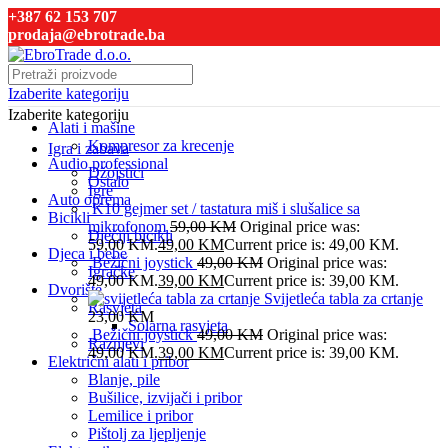
+387 62 153 707
prodaja@ebrotrade.ba
Izaberite kategoriju
Izaberite kategoriju
Alati i mašine
Kompresor za krecenje
Igra i zabava
Audio professional
Džojstici
Ostalo
Igre
Auto oprema
K10 gejmer set / tastatura miš i slušalice sa
Bicikli
mikrofonom
59,00
KM
Original price was:
Dječiji bicikli
59,00 KM.
49,00
KM
Current price is: 49,00 KM.
Djeca i bebe
Bežični joystick
49,00
KM
Original price was:
Igračke
49,00 KM.
39,00
KM
Current price is: 39,00 KM.
Dvorište
Svijetleća tabla za crtanje
Rasvjeta
23,00
KM
Solarna rasvjeta
Bežični joystick
49,00
KM
Original price was:
Raznjevi
49,00 KM.
39,00
KM
Current price is: 39,00 KM.
Električni alati i pribor
Blanje, pile
Bušilice, izvijači i pribor
Lemilice i pribor
Pištolj za ljepljenje