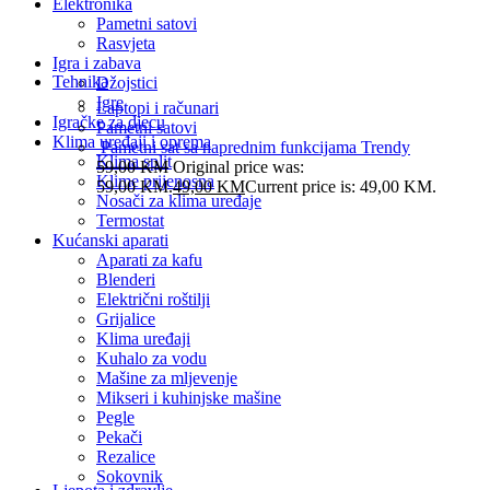
Elektronika
Pametni satovi
Rasvjeta
Igra i zabava
Tehnika
Džojstici
Igre
Laptopi i računari
Igračke za djecu
Pametni satovi
Klima uređaji i oprema
Pametni sat sa naprednim funkcijama Trendy
Klima split
59,00
KM
Original price was:
Klime prijenosna
59,00 KM.
49,00
KM
Current price is: 49,00 KM.
Nosači za klima uređaje
Termostat
Kućanski aparati
Aparati za kafu
Blenderi
Električni roštilji
Grijalice
Klima uređaji
Kuhalo za vodu
Mašine za mljevenje
Mikseri i kuhinjske mašine
Pegle
Pekači
Rezalice
Sokovnik