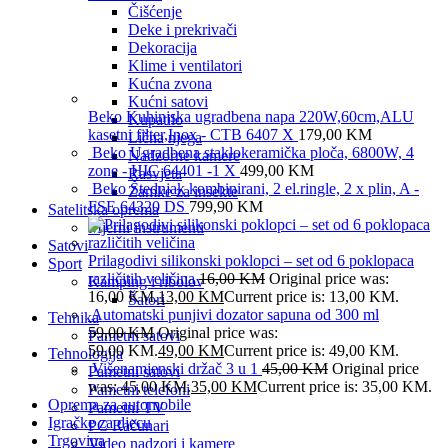
Čišćenje
Deke i prekrivači
Dekoracija
Klime i ventilatori
Kućna zvona
Kućni satovi
Beko Kuhinjska ugradbena napa 220W,60cm,ALU
Kupatilo
kasetni filter,Inox - CTB 6407 X
179,00
KM
Lična njega
Beko Ugradbena staklokeramička ploča, 6800W, 4
Nadzorne kamere
zone - HIC 64401 -1 X
499,00
KM
Rasvjeta
Beko Štednjak kombinirani, 2 el.ringle, 2 x plin, A -
Zamke za insekte
FSE 64320 DS
799,90
KM
Satelitska oprema
Mjerni instrumenti
Satovi
Prilagodivi silikonski poklopci – set od 6 poklopaca
Sport
različitih veličina
16,00
KM
Original price was:
Kamping i ribolov
16,00 KM.
13,00
KM
Current price is: 13,00 KM.
Šatori
Automatski punjivi dozator sapuna od 300 ml
Tehnika
59,00
KM
Original price was:
Pametni satovi
59,00 KM.
49,00
KM
Current price is: 49,00 KM.
Tehnologija
Višenamjenski držač 3 u 1
45,00
KM
Original price
Pametni satovi
was: 45,00 KM.
35,00
KM
Current price is: 35,00 KM.
Pametni telefoni
Oprema za automobile
Pametni TV
Igračke za djecu
PC Računari
Trgovina
Video nadzori i kamere