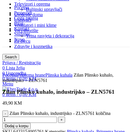
Televizori i oprema
Početna
Daljinski upravljači
Proizvodi
Uređenje doma
Česta pitanja
Usisivači
Blog
Ventilatori i mini klime
Kontakt
Vrt i dvorište
Sniženje
Vrtna rasvjeta i dekoracija
Novo
Za djecu
Zdravlje i kozmetika
Search
Prijava / Registracija
0
Lista želja
Click to enlarge
0
Usporedba
Početna
Priprema hrane
Plinska kuhala
Zilan Plinsko kuhalo,
0
items
/
0,00
KM
industrijsko – ZLN5761
Menu
Zilan Plinsko kuhalo, industrijsko – ZLN5761
0
items
/
0,00
KM
49,90
KM
Zilan Plinsko kuhalo, industrijsko - ZLN5761 količina
Dodaj u korpu
SKU
6423154005761
Kategorije:
Plinska kuhala
,
Priprema hrane