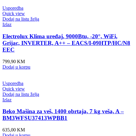
Usporedba
Quick view
Dodaj na listu želja
Izlaz
Electrolux Klima uređaj, 9000Btu, -20°, WiFi,
Grijac, INVERTER, A++ – EACS/I-09HTP/HC/N8
EEC
799,90
KM
Dodaj u korpu
Usporedba
Quick view
Dodaj na listu želja
Izlaz
Beko Mašina za veš, 1400 obrtaja, 7 kg veša, A –
BM3WFSU37413WPBB1
635,00
KM
Dodaj u korpu